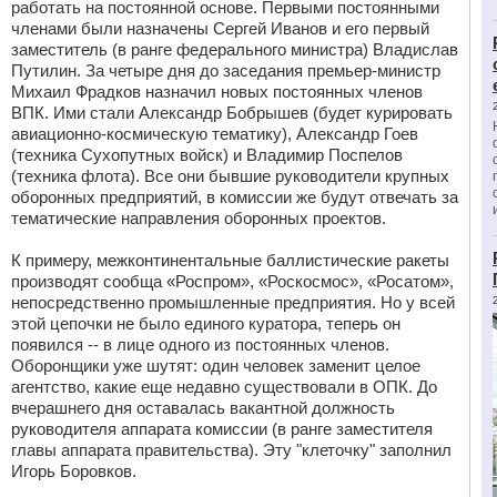
работать на постоянной основе. Первыми постоянными
членами были назначены Сергей Иванов и его первый
заместитель (в ранге федерального министра) Владислав
Путилин. За четыре дня до заседания премьер-министр
Михаил Фрадков назначил новых постоянных членов
ВПК. Ими стали Александр Бобрышев (будет курировать
авиационно-космическую тематику), Александр Гоев
(техника Сухопутных войск) и Владимир Поспелов
(техника флота). Все они бывшие руководители крупных
оборонных предприятий, в комиссии же будут отвечать за
тематические направления оборонных проектов.
К примеру, межконтинентальные баллистические ракеты
производят сообща «Роспром», «Роскосмос», «Росатом»,
непосредственно промышленные предприятия. Но у всей
этой цепочки не было единого куратора, теперь он
появился -- в лице одного из постоянных членов.
Оборонщики уже шутят: один человек заменит целое
агентство, какие еще недавно существовали в ОПК. До
вчерашнего дня оставалась вакантной должность
руководителя аппарата комиссии (в ранге заместителя
главы аппарата правительства). Эту "клеточку" заполнил
Игорь Боровков.