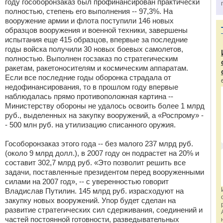
году гособоронзаказ был профинансирован практически
полностью, степень его выполнения -- 97,3%. На
вооружение армии и флота поступили 146 новых
образцов вооружения и военной техники, завершены
испытания еще 415 образцов, впервые за последние
годы войска получили 30 новых боевых самолетов,
полностью. Выполнен госзаказ по стратегическим
ракетам, ракетоносителям и космическим аппаратам.
Если все последние годы оборонка страдала от
недофинансирования, то в прошлом году впервые
наблюдалась прямо противоположная картина --
Министерству обороны не удалось освоить более 1 млрд
руб., выделенных на закупку вооружений, а «Роспрому» -
- 500 млн руб. на утилизацию списанного оружия.
Гособоронзаказ этого года -- без малого 237 млрд руб.
(около 9 млрд долл.), в 2007 году он подрастет на 20% и
составит 302,7 млрд руб. «Это позволит решить все
задачи, поставленные президентом перед вооруженными
силами на 2007 год», -- с уверенностью говорит
Владислав Путилин. 145 млрд руб. израсходуют на
закупку новых вооружений. Упор будет сделан на
развитие стратегических сил сдерживания, соединений и
частей постоянной готовности, разведывательных