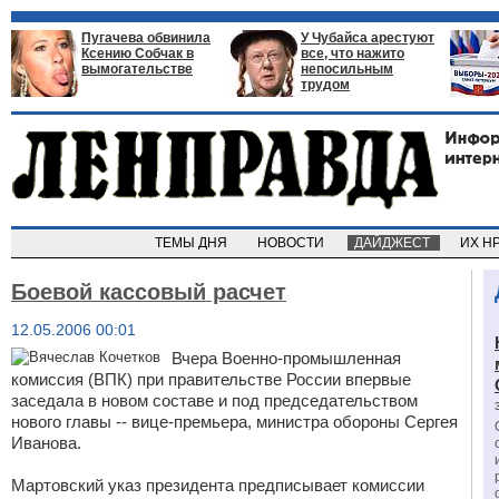
Пугачева обвинила
У Чубайса арестуют
Ксению Собчак в
все, что нажито
вымогательстве
непосильным
трудом
ТЕМЫ ДНЯ
НОВОСТИ
ДАЙДЖЕСТ
ИХ Н
Боевой кассовый расчет
12.05.2006 00:01
Вчера Военно-промышленная
комиссия (ВПК) при правительстве России впервые
заседала в новом составе и под председательством
нового главы -- вице-премьера, министра обороны Сергея
Иванова.
Мартовский указ президента предписывает комиссии