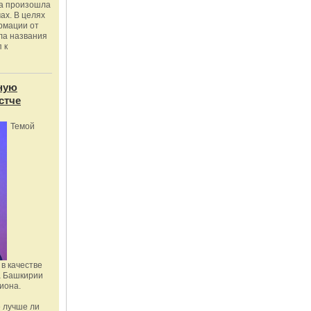
ка произошла
ах. В целях
рмации от
ла названия
 к
ную
стче
Темой
в качестве
а Башкирии
иона.
 лучше ли