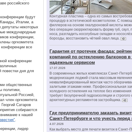
лаве российского
Контурная пластика – одна из самых востребов
а конференции будут
процедур в эстетической косметологии. С помо
Канады, Италии, а
филлеров на основе гиалуроновой кислоты мож
и депутаты некоторых
без операции скорректировать форму губ, скул, 
орые международные
носа, разгладить носогубные складки и носослё
ников конференции,
борозды, восстановить чёткий овал лица.
члены оргкомитета
и конференции все
Гарантия от протечек фасада: рейтин
компаний по остеклению балконов в
нной конференции
надежным сервисом
различных
17.07.2026
 повестки дня для
В современных жилых комплексах Санкт-Петерб
модернизация лоджий стала массовым явлением
неквалифицированный монтаж часто оборачива
ями общественных
залитыми этажами ниже. Профессиональная за
ы политики,
холодного остекления на теплое без изменени
ртуальной Россией,
требует безупречной гидроизоляции и строгого
зал член оргкомитета
архитектурных регламентов застройщика.
 Георгий Сатаров
оприятия собираются
Где предпринимателю заказать визит
внимание к нашей
Санкт-Петербурге и что учесть перед
звестия"
.
4.07.2026
ференции, лидер
Как выбрать место для печати визиток в Санкт-