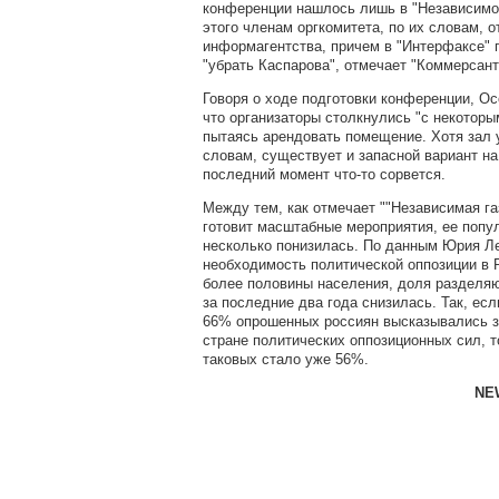
конференции нашлось лишь в "Независимом
этого членам оргкомитета, по их словам, 
информагентства, причем в "Интерфаксе" 
"убрать Каспарова", отмечает "Коммерсант
Говоря о ходе подготовки конференции, Ос
что организаторы столкнулись "с некоторы
пытаясь арендовать помещение. Хотя зал у
словам, существует и запасной вариант на
последний момент что-то сорвется.
Между тем, как отмечает
""Независимая га
готовит масштабные мероприятия, ее попу
несколько понизилась. По данным Юрия Л
необходимость политической оппозиции в 
более половины населения, доля разделя
за последние два года снизилась. Так, есл
66% опрошенных россиян высказывались з
стране политических оппозиционных сил, т
таковых стало уже 56%.
NEW