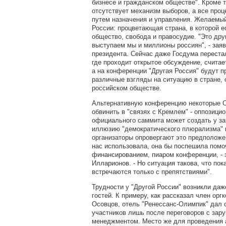
бизнесе и гражданском обществе". Кроме т
отсутствует механизм выборов, а все про
путем назначения и управления. Желаемы
России: процветающая страна, в которой е
общество, свобода и правосудие. "Это дру
выступаем мы и миллионы россиян", - зая
президента. Сейчас даже Госдума переста
где проходит открытое обсуждение, счита
а на конференции "Другая Россия" будут 
различные взгляды на ситуацию в стране,
российском обществе.
Альтернативную конференцию некоторые 
обвинить в "связях с Кремлем" - оппозици
официального саммита может создать у за
иллюзию "демократического плюрализма" в
организаторы опровергают это предположе
нас использовала, она бы поспешила помо
финансированием, пиаром конференции, -
Илларионов. - Но ситуация такова, что пок
встречаются только с препятствиями".
Трудности у "Другой России" возникли да
гостей. К примеру, как рассказал член ор
Осовцов, отель "Ренессанс-Олимпик" дал 
участников лишь после переговоров с зар
менеджментом. Место же для проведения 