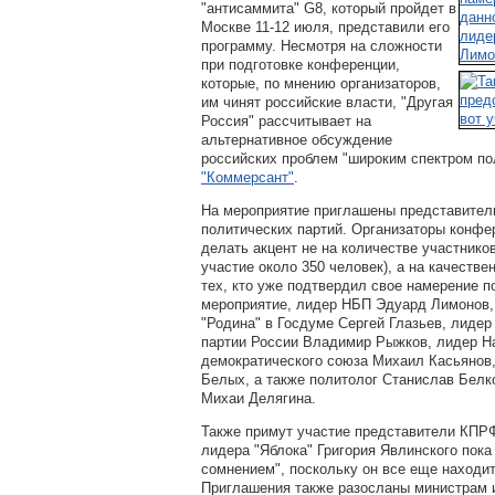
"антисаммита" G8, который пройдет в
Москве 11-12 июля, представили его
программу. Несмотря на сложности
при подготовке конференции,
которые, по мнению организаторов,
им чинят российские власти, "Другая
Россия" рассчитывает на
альтернативное обсуждение
российских проблем "широким спектром по
"Коммерсант"
.
На мероприятие приглашены представител
политических партий. Организаторы конфе
делать акцент не на количестве участников
участие около 350 человек), а на качестве
тех, кто уже подтвердил свое намерение п
мероприятие, лидер НБП Эдуард Лимонов,
"Родина" в Госдуме Сергей Глазьев, лидер
партии России Владимир Рыжков, лидер Н
демократического союза Михаил Касьянов
Белых, а также политолог Станислав Белк
Михаи Делягина.
Также примут участие представители КПРФ
лидера "Яблока" Григория Явлинского пока
сомнением", поскольку он все еще находит
Приглашения также разосланы министрам 