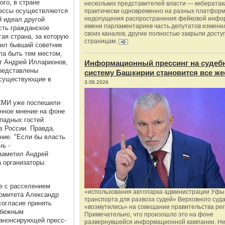
ого, в стране
нескольких представителей власти — киберата
цессы осуществляются
практически одновременно на разных платформ
недопущения распространения фейковой инфо
й идеал другой
имени парламентариев часть депутатов измени
сть гражданское
своих каналов, другие полностью закрыли доступ
гая страна, за которую
страницам.
вил бывший советник
ла быть тем местом,
ет Андрей Илларионов,
Информационный прессинг на судеб
представлены
систему Башкирии становится все же
 существующие в
3.08.2026
СМИ уже поспешили
онное мнение на фоне
падных гостей
 России. Правда,
ние. "Если бы власть
чь -
 заметил Андрей
а организаторы
же с расселением
«использования автопарка администрации Уфы 
гкомитета Александр
транспорта для развоза судей» Верховного суд
согласие принять
«возмутились» на совещании правительства рег
убежным
Примечательно, что произошло это на фоне
анонсирующей пресс-
развернувшейся информационной кампании. Не