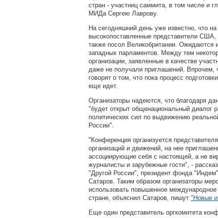
стран - участниц саммита, в том числе и г
МИДа Сергею Лаврову.
На сегодняшний день уже известно, что н
высокопоставленные представители США, 
также посол Великобритании. Ожидаются 
западных парламентов. Между тем некот
организации, заявленные в качестве участ
даже не получали приглашений. Впрочем, 
говорят о том, что пока процесс подготовк
еще идет.
Организаторы надеются, что благодаря да
"будет открыт общенациональный диалог 
политических сил по выдвижению реальной
России".
"Конференция организуется представител
организаций и движений, на нее приглашен
ассоциирующие себя с настоящей, а не ви
журналисты и зарубежные гости", - расска
"Другой России", президент фонда "Индем"
Сатаров. Таким образом организаторы мер
использовать повышенное международное 
стране, объяснил Сатаров, пишут
"Новые и
Еще один представитель оргкомитета кон