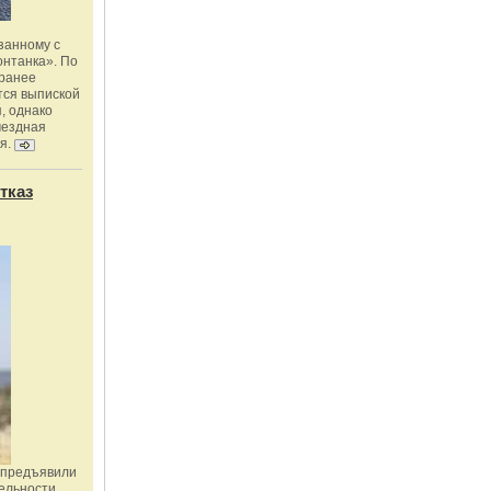
занному с
онтанка». По
 ранее
тся выпиской
, однако
мездная
я.
тказ
 предъявили
ельности,