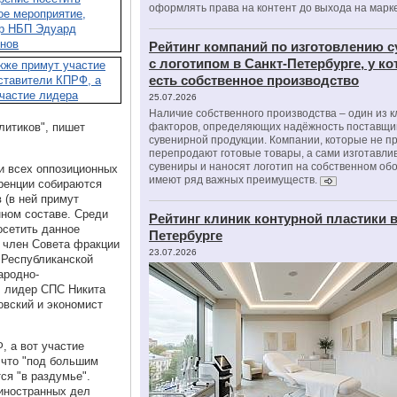
оформлять права на контент до выхода на марк
Рейтинг компаний по изготовлению 
с логотипом в Санкт-Петербурге, у к
есть собственное производство
25.07.2026
Наличие собственного производства – один из 
литиков", пишет
факторов, определяющих надёжность поставщи
сувенирной продукции. Компании, которые не п
перепродают готовые товары, а сами изготавли
сувениры и наносят логотип на собственном об
и всех оппозиционных
имеют ряд важных преимуществ.
ренции собираются
 (в ней примут
нном составе. Среди
Рейтинг клиник контурной пластики в
осетить данное
Петербурге
 член Совета фракции
23.07.2026
 Республиканской
ародно-
, лидер СПС Никита
овский и экономист
, а вот участие
 что "под большим
ся "в раздумье".
иностранных дел