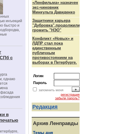
«Ленфильма» назначен
экс-чиновник
Минкульта Давиденко
анных
Защитники карьера
щью инъекций
"Дубровка".продолжили
но быстро и
подбородка,
громить "НЭО"
зные
Конфликт «Новых» и
ЛДПР стал пока
единственным
г
публичным
 СПб с
противостоянием на
выборах в Петербурге.
урга
Логин
, однако
Пароль
ется
мена
запомнить меня
я фасада
регистрация
 соблюдения
забыли пароль?
Редакция
ки в
 печатью
Архив Ленправды
Петербурге,
Темы дня