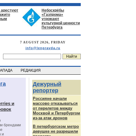
 арестуют
Небоскрёбы
нажито
«Газпрома»
ьным
угрожают
культурной ценности
Петербурга
7 AUGUST 2026, FRIDAY
info@lenpravda.ru
ЗАПАДА
РЕДАКЦИЯ
га
Дежурный
репортер
Россияне начали
rries и
массово отказываться
от перелетов между
ровок
Москвой и Петербургом
из-за атак дронов
е
ми брендами
В петербургском метро
ье
девушке не разрешили
к и