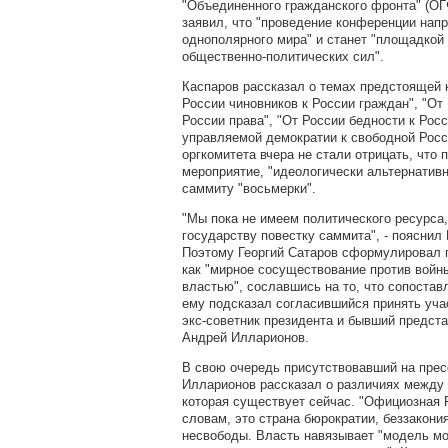
"Объединенного гражданского фронта" (ОГ
заявил, что "проведение конференции нап
однополярного мира" и станет "площадкой
общественно-политических сил".
Каспаров рассказал о темах предстоящей 
России чиновников к России граждан", "От
России права", "От России бедности к Росс
управляемой демократии к свободной Росс
оргкомитета вчера не стали отрицать, что
мероприятие, "идеологически альтернатив
саммиту "восьмерки".
"Мы пока не имеем политического ресурса,
государству повестку саммита", - пояснил 
Поэтому Георгий Сатаров сформулировал 
как "мирное сосуществование против войн
властью", сославшись на то, что сопостав
ему подсказал согласившийся принять уча
экс-советник президента и бывший предст
Андрей Илларионов.
В свою очередь присутствовавший на пре
Илларионов рассказал о различиях между 
которая существует сейчас. "Официозная Р
словам, это страна бюрократии, беззакония
несвободы. Власть навязывает "модель мо