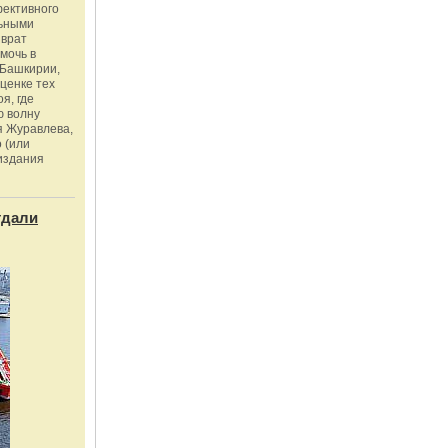
фективного
льными
зврат
омочь в
Башкирии,
ценке тех
я, где
ю волну
я Журавлева,
 (или
издания
тдали