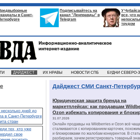
Предвыборные
Подписывайтесь на
У Чубайса
скандалы в Санкт-
канал "Ленправды" в
все, что 
Петербурге
Telegram
непосил
трудом
СТИ
ДАЙДЖЕСТ
ИХ НРАВЫ
НОВОСТИ СПБ
БУДНИ СЕВЕРО-
е
Дайджест СМИ Санкт-Петербур
Юридическая защита бренда на
маркетплейсах: как продавцам Wildbe
Ozon избежать копирования и блоки
31.07.2026
Онлайн продавцы на Wildberries и Ozon всё чащ
сталкиваются с копированием карточек, похожи
и блокировками по жалобам конкурентов. В стат
разбираем, зачем регистрировать товарный зна