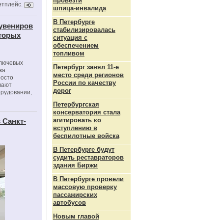
провезти
етплейс.
шпица‑инвалида
В Петербурге
сувениров
стабилизировалась
оторых
ситуация с
обеспечением
топливом
ключевых
Петербург занял 11-е
ка
место среди регионов
росто
России по качеству
вают
дорог
орудовании,
Петербургская
консерватория стала
агитировать ко
 Санкт-
вступлению в
беспилотные войска
В Петербурге будут
судить реставраторов
здания Биржи
В Петербурге провели
массовую проверку
пассажирских
автобусов
Новым главой