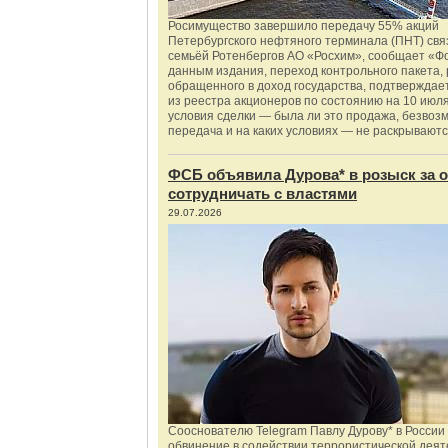
Росимущество завершило передачу 55% акций
Петербургского нефтяного терминала (ПНТ) свя
семьёй Ротенбергов АО «Росхим», сообщает «Ф
данным издания, переход контрольного пакета,
обращенного в доход государства, подтверждае
из реестра акционеров по состоянию на 10 июля
условия сделки — была ли это продажа, безвоз
передача и на каких условиях — не раскрываютс
ФСБ объявила Дурова* в розыск за о
сотрудничать с властями
29.07.2026
Сооснователю Telegram Павлу Дурову* в России
обвинение в содействии террористической деят