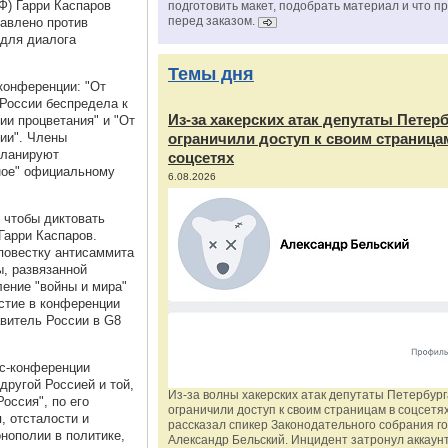
Ф) Гарри Каспаров
подготовить макет, подобрать материал и что п
перед заказом.
равлено против
 для диалога
Темы дня
конференции: "От
 России беспредела к
Из‑за хакерских атак депутаты Петер
ии процветания" и "От
ии". Члены
ограничили доступ к своим страница
 планируют
соцсетях
ное" официальному
6.08.2026
 чтобы диктовать
Гарри Каспаров.
повестку антисаммита
ы, развязанной
ление "войны и мира"
стие в конференции
авитель России в G8
сс-конференции
другой Россией и той,
Из‑за волны хакерских атак депутаты Петербур
оссия", по его
ограничили доступ к своим страницам в соцсетях
, отсталости и
рассказал спикер Законодательного собрания г
нополии в политике,
Александр Бельский. Инцидент затронул аккаун