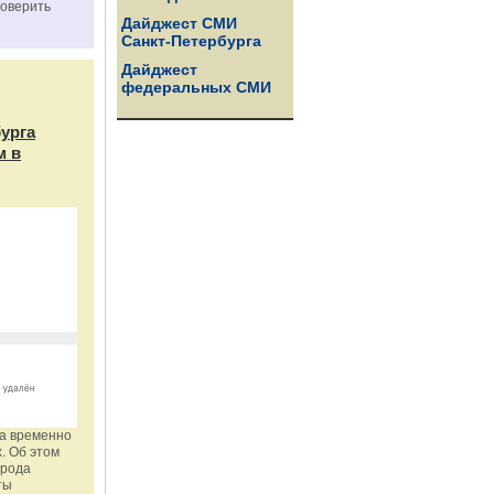
роверить
Дайджест СМИ
Санкт-Петербурга
Дайджест
федеральных СМИ
бурга
м в
га временно
. Об этом
орода
ты