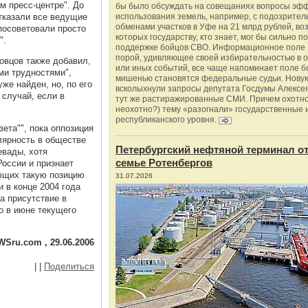
 пресс-центре". До
бы было обсуждать на совещаниях вопросы эф
отказали все ведущие
использования земель, например, с подозрите
обменами участков в Уфе на 21 млрд рублей, во
посоветовали просто
которых государству, кто знает, мог бы сильно п
".
поддержке бойцов СВО. Информационное поле 
порой, удивляющее своей избирательностью в о
овцов также добавил,
или иных событий, все чаще напоминает поле бо
ми трудностями",
мишенью становятся федеральные судьи. Нову
же найден, но, по его
всколыхнули запросы депутата Госдумы Алексе
 случай, если в
тут же растиражированные СМИ. Причем охотно
неохотно?) тему «разогнали» государственные 
республиканского уровня.
зета"", пока оппозиция
лярность в обществе
Петербургский нефтяной терминал о
евады, хотя
семье Ротенбергов
России и признает
ющих такую позицию
31.07.2026
и в конце 2004 года
а присутствие в
о в июне текущего
Sru.com , 29.06.2006
|
|
Поделиться