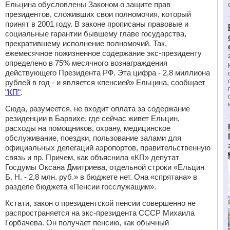
Ельцина обусловлены Законом о защите прав
президентов, сложивших свои полномочия, который
принят в 2001 году. В законе прописаны правовые и
социальные гарантии бывшему главе государства,
прекратившему исполнение полномочий. Так,
ежемесячное пожизненное содержание экс-президенту
определено в 75% месячного вознаграждения
действующего Президента РФ. Эта цифра - 2,8 миллиона
рублей в год - и является «пенсией» Ельцина, сообщает
"КП"
.
Сюда, разумеется, не входит оплата за содержание
резиденции в Барвихе, где сейчас живет Ельцин,
расходы на помощников, охрану, медицинское
обслуживание, поездки, пользование залами для
официальных делегаций аэропортов, правительственную
связь и пр. Причем, как объяснила «КП» депутат
Госдумы Оксана Дмитриева, отдельной строки «Ельцин
Б. Н. - 2,8 млн. руб.» в бюджете нет. Она «спрятана» в
разделе бюджета «Пенсии госслужащим».
Кстати, закон о президентской пенсии совершенно не
распространяется на экс-президента СССР Михаила
Горбачева. Он получает пенсию, как обычный