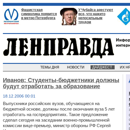
Фашистская
У Чубайса арестуют
символика появится
все, что нажито
в метро Петербурга
непосильным
трудом
ТЕМЫ ДНЯ
НОВОСТИ
ДАЙДЖЕСТ
ИХ Н
Иванов: Студенты-бюджетники должны
будут отработать за образование
18.12.2006 00:01
Выпускники российских вузов, обучающиеся на
бюджетной основе, должны после окончания вуза 5 лет
отработать на госпредприятиях. Такое предложение
сделал сегодня на заседании военно-промышленной
комиссии вице-премьер, министр обороны РФ Сергей