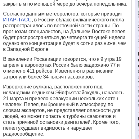
закрытым по меньшей мере до вечера понедельника.
Согласно данным метеорологов, которые приводит
ИТАР-ТАСС
, в России облако вулканического пепла
распространилось по восточной части страны. По
прогнозам специалистов, на Дальнем Востоке пепел
будет распространяться до четверга текущей недели,
однако его концентрация будет в сотни раз ниже, чем
в Западной Европе.
В заявлении Росавиации говорится, что к 9 утра 19
апреля в аэропортах России было задержано 77 и
отменено 411 рейсов. Изменения в расписании
затронули более 34 тысяч пассажиров.
Извержение вулкана, расположенного под
исландским ледником Эйяфьятлайокудль, началось
21 марта и привело к эвакуации нескольких сотен
человек. Пепел, выброшенный в атмосферу, по
словам экспертов, не представляет опасности для
людей, но может попасть в турбины самолетов и
стать причиной остановки двигателей. Кроме того,
пепел ухудшает видимость и нарушает
радиосообщение.