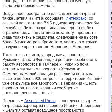
пространство Австрии, из аэропорта в Вене уже
вылетели первые самолеты.
Воздушное пространство для самолетов открыли
также Латвия и Литва, сообщает
"Интерфакс"
со
ссылкой на агентство BNS и диспетчерские службы
республик. Литва разрешила авиаперевозки без
ограничений, а над Латвией пока могут пролетать
лишь транзитные самолеты, следующие на высоте
более 6 километров. Кроме того, частично открыли
воздушное пространство Норвегия и Болгария.
Также открыты международные аэропорты в
Румынии. Власти Финляндии решили возобновить
работу аэропортов в Тампере и Турку, но пока
оставить закрытым аэропорт в Хельсинки.
Самолетам малой авиации разрешили летать на
высоте не более 900 метров. На территории Испании
уже открылись все аэропорты, в Германии - шесть
аэропортов, на юге Франции сообщение
восстановлено полностью.
По данным
Associated Press
, в понедельник утром
открылись аэропорты на севере Италии. Швейцария
и Бельгия оставят воздушное пространство