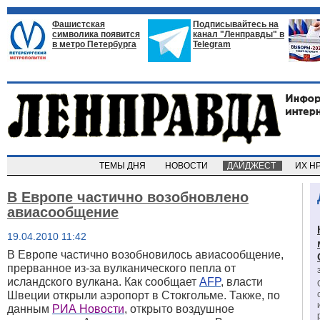
Фашистская
Подписывайтесь на
символика появится
канал "Ленправды" в
в метро Петербурга
Telegram
ТЕМЫ ДНЯ
НОВОСТИ
ДАЙДЖЕСТ
ИХ Н
В Европе частично возобновлено
авиасообщение
19.04.2010 11:42
В Европе частично возобновилось авиасообщение,
прерванное из-за вулканического пепла от
исландского вулкана. Как сообщает
AFP
, власти
Швеции открыли аэропорт в Стокгольме. Также, по
данным
РИА Новости
, открыто воздушное