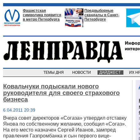
Фашистская
Предвыборные
символика появится
скандалы в Санкт-
в метро Петербурга
Петербурге
ТЕМЫ ДНЯ
НОВОСТИ
ДАЙДЖЕСТ
ИХ Н
Ковальчуки подыскали нового
руководителя для своего страхового
бизнеса
6.04.2011 20:39
Вчера совет директоров «Согаза» утвердил отставку
Янова по собственному желанию, сообщил «Согаз»
.
На его место назначен Сергей Иванов, зампред
правления Газпромбанка и сын первого вице-