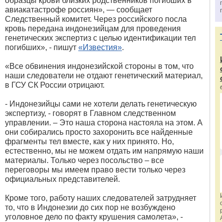
образцы крови близких родственников погибших в
авиакатастрофе россиян», — сообщает
Следственный комитет. Через российского посла
кровь передана индонезийцам для проведения
генетических экспертиз с целью идентификации тел
погибших», - пишут
«Известия»
.
«Все обвинения индонезийской стороны в том, что
наши следователи не отдают генетический материал,
в ГСУ СК России отрицают.
- Индонезийцы сами не хотели делать генетическую
экспертизу, - говорят в Главном следственном
управлении. – Это наша сторона настояла на этом. А
они собирались просто захоронить все найденные
фрагменты тел вместе, как у них принято. Но,
естественно, мы не можем отдать им напрямую наши
материалы. Только через посольство – все
переговоры мы имеем право вести только через
официальных представителей.
Кроме того, работу наших следователей затрудняет
то, что в Индонезии до сих пор не возбуждено
уголовное дело по факту крушения самолета», -