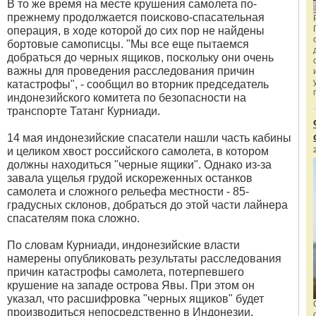
В то же время на месте крушения самолета по-
прежнему продолжается поисково-спасательная
операция, в ходе которой до сих пор не найдены
бортовые самописцы. "Мы все еще пытаемся
добраться до черных ящиков, поскольку они очень
важны для проведения расследования причин
катастрофы", - сообщил во вторник председатель
индонезийского комитета по безопасности на
транспорте Татанг Курниади.
14 мая индонезийские спасатели нашли часть кабины
и целиком хвост российского самолета, в котором
должны находиться "черные ящики". Однако из-за
завала ущелья грудой искореженных останков
самолета и сложного рельефа местности - 85-
градусных склонов, добраться до этой части лайнера
спасателям пока сложно.
По словам Курниади, индонезийские власти
намерены опубликовать результаты расследования
причин катастрофы самолета, потерпевшего
крушение на западе острова Явы. При этом он
указал, что расшифровка "черных ящиков" будет
производиться непосредственно в Индонезии.