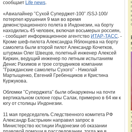
сообщает
Life news
.
«Авиалайнер "Сухой Суперджет-100" /SSJ-100/
потерпел крушения 9 мая во время
демонстрационного полета в Индонезии, на борту
находились 45 человек, включая восьмерых россиян,
- сообщает информационное агентство
ИТАР-ТАСС
. -
Кроме шеф-пилота Александра Яблонцева на борту
самолета были второй пилот Александр Кочетков,
штурман Олег Швецов, полетный инженер Алексей
Киркин, ведущий инженер по летным испытаниям
Денис Рахимов и трое сотрудников компании
"Гражданские самолеты Сухого" - Николай
Мартыщенко, Евгений Гребенщиков и Кристина
Куржукова.
Обломки "Суперджета" были обнаружены на почти
вертикальном склоне горы Салак, примерно в 64 км к
югу от столицы Индонезии.
11 мая председатель Следственного комитета РФ
Александр Бастрыкин направил запрос в
Министерство юстиции Индонезии об оказании
правовой помощи в расследовании, тогда же в