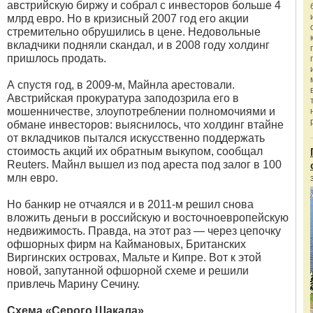
австрийскую биржу и собрал с инвесторов больше 4
млрд евро. Но в кризисный 2007 год его акции
стремительно обрушились в цене. Недовольные
вкладчики подняли скандал, и в 2008 году холдинг
пришлось продать.
А спустя год, в 2009-м, Майнла арестовали.
Австрийская прокуратура заподозрила его в
мошенничестве, злоупотреблении полномочиями и
обмане инвесторов: выяснилось, что холдинг втайне
от вкладчиков пытался искусственно поддержать
стоимость акций их обратным выкупом, сообщал
Reuters. Майнл вышел из под ареста под залог в 100
млн евро.
Но банкир не отчаялся и в 2011-м решил снова
вложить деньги в российскую и восточноевропейскую
недвижимость. Правда, на этот раз — через цепочку
офшорных фирм на Каймановых, Британских
Виргинских островах, Мальте и Кипре. Вот к этой
новой, запутанной офшорной схеме и решили
привлечь Марину Сечину.
Схема «Серого Шакала»