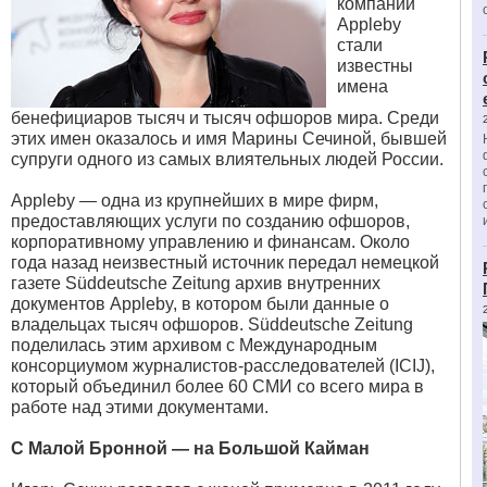
компании
Appleby
стали
известны
имена
бенефициаров тысяч и тысяч офшоров мира. Среди
этих имен оказалось и имя Марины Сечиной, бывшей
супруги одного из самых влиятельных людей России.
Appleby — одна из крупнейших в мире фирм,
предоставляющих услуги по созданию офшоров,
корпоративному управлению и финансам. Около
года назад неизвестный источник передал немецкой
газете Süddeutsche Zeitung архив внутренних
документов Appleby, в котором были данные о
владельцах тысяч офшоров. Süddeutsche Zeitung
поделилась этим архивом с Международным
консорциумом журналистов-расследователей (ICIJ),
который объединил более 60 СМИ со всего мира в
работе над этими документами.
С Малой Бронной — на Большой Кайман