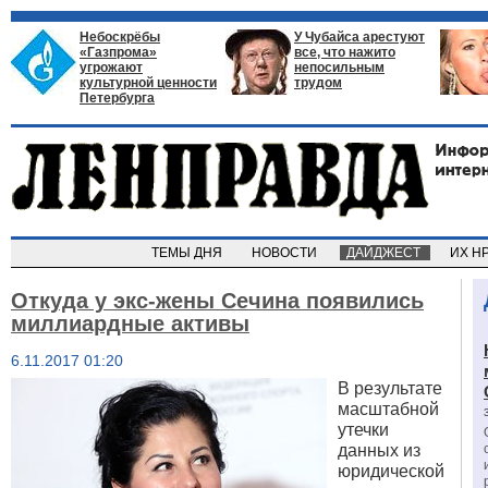
Небоскрёбы
У Чубайса арестуют
«Газпрома»
все, что нажито
угрожают
непосильным
культурной ценности
трудом
Петербурга
ТЕМЫ ДНЯ
НОВОСТИ
ДАЙДЖЕСТ
ИХ Н
Откуда у экс-жены Сечина появились
миллиардные активы
6.11.2017 01:20
В результате
масштабной
утечки
данных из
юридической