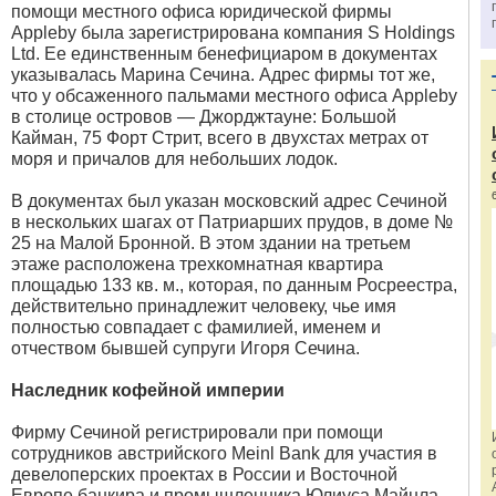
помощи местного офиса юридической фирмы
Appleby была зарегистрирована компания S Holdings
Ltd. Ее единственным бенефициаром в документах
указывалась Марина Сечина. Адрес фирмы тот же,
что у обсаженного пальмами местного офиса Appleby
в столице островов — Джорджтауне: Большой
Кайман, 75 Форт Стрит, всего в двухстах метрах от
моря и причалов для небольших лодок.
В документах был указан московский адрес Сечиной
в нескольких шагах от Патриарших прудов, в доме №
25 на Малой Бронной. В этом здании на третьем
этаже расположена трехкомнатная квартира
площадью 133 кв. м., которая, по данным Росреестра,
действительно принадлежит человеку, чье имя
полностью совпадает с фамилией, именем и
отчеством бывшей супруги Игоря Сечина.
Наследник кофейной империи
Фирму Сечиной регистрировали при помощи
сотрудников австрийского Meinl Bank для участия в
девелоперских проектах в России и Восточной
Европе банкира и промышленника Юлиуса Майнла