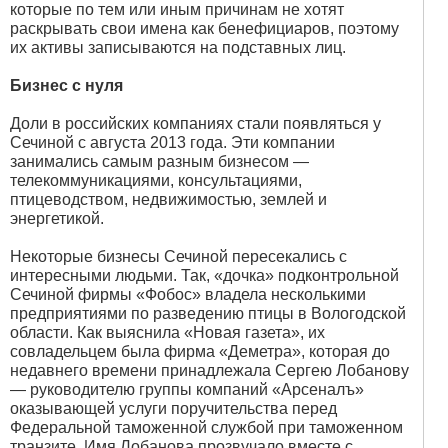
которые по тем или иным причинам не хотят
раскрывать свои имена как бенефициаров, поэтому
их активы записываются на подставных лиц.
Бизнес с нуля
Доли в российских компаниях стали появляться у
Сечиной с августа 2013 года. Эти компании
занимались самым разным бизнесом —
телекоммуникациями, консультациями,
птицеводством, недвижимостью, землей и
энергетикой.
Некоторые бизнесы Сечиной пересекались с
интересными людьми. Так, «дочка» подконтрольной
Сечиной фирмы «Фобос» владела несколькими
предприятиями по разведению птицы в Вологодской
области. Как выяснила «Новая газета», их
совладельцем была фирма «Деметра», которая до
недавнего времени принадлежала Сергею Лобанову
— руководителю группы компаний «Арсеналъ»
оказывающей услуги поручительства перед
Федеральной таможенной службой при таможенном
транзите. Имя Лобанова прозвучало вместе с