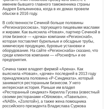
именем бывшего главного таможенника страны
Андрея Бельянинова, когда в их домах провели
обыски в 2016 году.
В собственности Сечиной больше половины
«Регионагросоюза», торгующего пищевыми маслами
и жирами. Как выяснила «Новая», партнер Сечиной в
этом бизнесе — «дочка» компании «Регионснаб»,
которая поставляет бурильные и обсадные трубы,
химическую продукцию, буровые установки и
оборудование. На сайте «Регионснаба» сказано, что
среди клиентов компании — «Роснефть» и ее
предприятия.
Сечина также владеет фирмой «Арена». Как
выяснила «Новая», «дочке» последней в 2013 году
принадлежала половина «Р-Синдиката», который
занимается ресторанным бизнесом. У него
интересная история. Раньше им владел
«Ресторанный синдикат» Кирилла Гусева (известный
своими ресторанами «Обломов», «Павильон»,
«NABI», «Zолотой»), а также жена помощника
российского президента Владислава Суркова