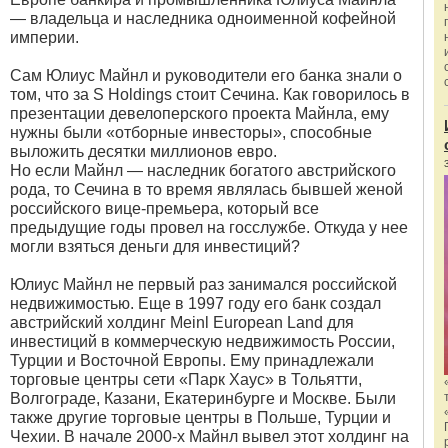
— владельца и наследника одноименной кофейной
империи.
Сам Юлиус Майнл и руководители его банка знали о
том, что за S Holdings стоит Сечина. Как говорилось в
презентации девелоперского проекта Майнла, ему
нужны были «отборные инвесторы», способные
выложить десятки миллионов евро.
Но если Майнл — наследник богатого австрийского
рода, то Сечина в то время являлась бывшей женой
российского вице-премьера, который все
предыдущие годы провел на госслужбе. Откуда у нее
могли взяться деньги для инвестиций?
Юлиус Майнл не первый раз занимался российской
недвижимостью. Еще в 1997 году его банк создал
австрийский холдинг Meinl European Land для
инвестиций в коммерческую недвижимость России,
Турции и Восточной Европы. Ему принадлежали
торговые центры сети «Парк Хаус» в Тольятти,
Волгограде, Казани, Екатеринбурге и Москве. Были
также другие торговые центры в Польше, Турции и
Чехии. В начале 2000-х Майнл вывел этот холдинг на