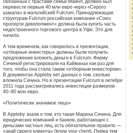
связанный с трастами семьи Майнл, должен был
перевести первые 40 млн евро через «Серого
шакала» в мальтийский Fulcrum. Принадлежащая
структурам Fulcrum российская компания «Союз
проперти девелопмент» должна была купить часть
недостроенного торгового центра в Уфе. Это для
начала.
А тем временем, как говорилось в презентации,
«отборные инвесторы» должны были получить
предложение вложить деньги в Fulcrum. Фирму
Сечиной регистрировали на Кайманах как раз для
того, чтобы она стала таким «отборным инвестором».
В документах Appleby нет данных о том, сколько
вложила Сечина. Но в презентации Fulcrum в октябре
2011 года рассматривались инвестиции размером
40–80 млн евро.
«Политически значимое лицо»
В Appleby знали о том, кто такая Марина Сечина. Для
юридических компаний и банков, работающих с
деньгами частных лиц, есть обязательное правило —
«знай своего клиента» (know your сlient). Перед тем