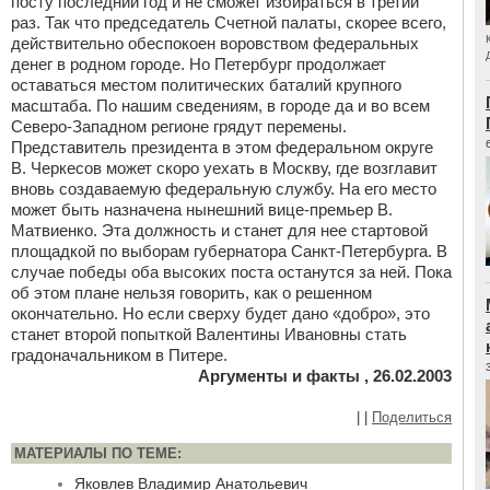
посту последний год и не сможет избираться в третий
раз. Так что председатель Счетной палаты, скорее всего,
действительно обеспокоен воровством федеральных
денег в родном городе. Но Петербург продолжает
оставаться местом политических баталий крупного
масштаба. По нашим сведениям, в городе да и во всем
Северо-Западном регионе грядут перемены.
Представитель президента в этом федеральном округе
В. Черкесов может скоро уехать в Москву, где возглавит
вновь создаваемую федеральную службу. На его место
может быть назначена нынешний вице-премьер В.
Матвиенко. Эта должность и станет для нее стартовой
площадкой по выборам губернатора Санкт-Петербурга. В
случае победы оба высоких поста останутся за ней. Пока
об этом плане нельзя говорить, как о решенном
окончательно. Но если сверху будет дано «добро», это
станет второй попыткой Валентины Ивановны стать
градоначальником в Питере.
Аргументы и факты , 26.02.2003
|
|
Поделиться
МАТЕРИАЛЫ ПО ТЕМЕ:
Яковлев Владимир Анатольевич