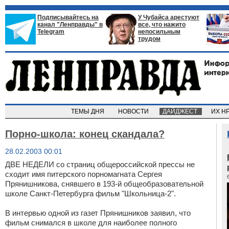
Подписывайтесь на
У Чубайса арестуют
канал "Ленправды" в
все, что нажито
Telegram
непосильным
трудом
ТЕМЫ ДНЯ
НОВОСТИ
ДАЙДЖЕСТ
ИХ Н
Порно-школа: конец скандала?
28.02.2003 00:01
ДВЕ НЕДЕЛИ со страниц общероссийской прессы не
сходит имя питерского порномагната Сергея
Прянишникова, снявшего в 193-й общеобразовательной
школе Санкт-Петербурга фильм "Школьница-2".
В интервью одной из газет Прянишников заявил, что
фильм снимался в школе для наиболее полного