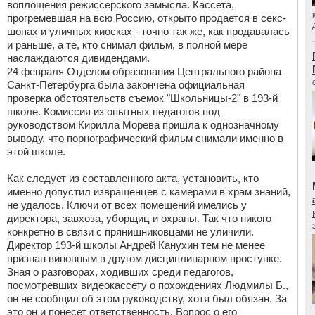
воплощения режиссерского замысла. Кассета,
прогремевшая на всю Россию, открыто продается в секс-
шопах и уличных киосках - точно так же, как продавалась
и раньше, а те, кто снимал фильм, в полной мере
наслаждаются дивидендами.
24 февраля Отделом образования Центрального района
Санкт-Петербурга была закончена официальная
проверка обстоятельств съемок "Школьницы-2" в 193-й
школе. Комиссия из опытных педагогов под
руководством Кирилла Морева пришла к однозначному
выводу, что порнографический фильм снимали именно в
этой школе.
Как следует из составленного акта, установить, кто
именно допустил извращенцев с камерами в храм знаний,
не удалось. Ключи от всех помещений имелись у
директора, завхоза, уборщиц и охраны. Так что никого
конкретно в связи с прянишниковцами не уличили.
Директор 193-й школы Андрей Канухин тем не менее
признан виновным в другом дисциплинарном проступке.
Зная о разговорах, ходивших среди педагогов,
посмотревших видеокассету о похождениях Людмилы Б.,
он не сообщил об этом руководству, хотя был обязан. За
это он и понесет ответственность. Вопрос о его