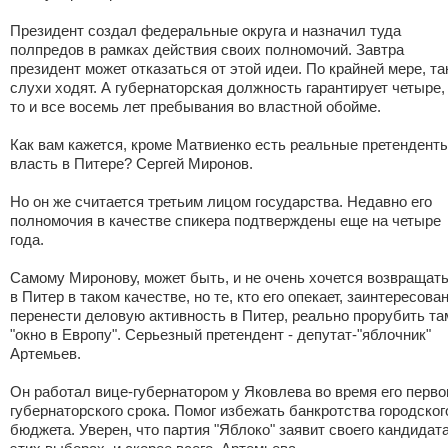
Президент создал федеральные округа и назначил туда
полпредов в рамках действия своих полномочий. Завтра
президент может отказаться от этой идеи. По крайней мере, та
слухи ходят. А губернаторская должность гарантирует четыре,
то и все восемь лет пребывания во властной обойме.
Как вам кажется, кроме Матвиенко есть реальные претендент
власть в Питере? Сергей Миронов.
Но он же считается третьим лицом государства. Недавно его
полномочия в качестве спикера подтверждены еще на четыре
года.
Самому Миронову, может быть, и не очень хочется возвращат
в Питер в таком качестве, но те, кто его опекает, заинтересова
перенести деловую активность в Питер, реально прорубить та
"окно в Европу". Серьезный претендент - депутат-"яблочник"
Артемьев.
Он работал вице-губернатором у Яковлева во время его перво
губернаторского срока. Помог избежать банкротства городског
бюджета. Уверен, что партия "Яблоко" заявит своего кандидат