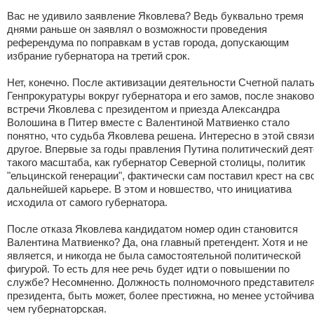
Вас не удивило заявление Яковлева? Ведь буквально тремя
днями раньше он заявлял о возможности проведения
референдума по поправкам в устав города, допускающим
избрание губернатора на третий срок.
Нет, конечно. После активизации деятельности Счетной палат
Генпрокуратуры вокруг губернатора и его замов, после знаков
встречи Яковлева с президентом и приезда Александра
Волошина в Питер вместе с Валентиной Матвиенко стало
понятно, что судьба Яковлева решена. Интересно в этой связи
другое. Впервые за годы правления Путина политический дея
такого масштаба, как губернатор Северной столицы, политик
"ельцинской генерации", фактически сам поставил крест на св
дальнейшей карьере. В этом и новшество, что инициатива
исходила от самого губернатора.
После отказа Яковлева кандидатом номер один становится
Валентина Матвиенко? Да, она главный претендент. Хотя и не
является, и никогда не была самостоятельной политической
фигурой. То есть для нее речь будет идти о повышении по
службе? Несомненно. Должность полномочного представител
президента, быть может, более престижна, но менее устойчива
чем губернаторская.