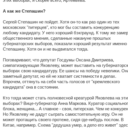
этих выборах, и скорее всего, Артемьева.
А как же Степашин?
Сергей Степашин не пойдет. Хотя он-то как раз один из тех
московских "питерцев", кто мог бы составить конкуренцию
любому кандидату. У него хороший бэкграунд. К тому же заме
общественного мнения, сделанные накануне прошлых
губернаторских выборов, показали хороший результат именно
Степашину. Хотя он и не выдвигался тогда.
Поговаривают, что депутат Госдумы Оксана Дмитриева,
симпатизирующая Яковлеву, может выставить на губернаторс
выборах свою кандидатуру. Ее шансы на победу невелики. Она
заметный депутат, но ей не хватает системности в делах.
Впрочем, оттянуть на себя часть голосов от "кремлевского
кандидата" она в состоянии.
Кто тогда может стать полновесной креатурой Яковлева на эти
выборах? Вице-губернатор Анна Маркова. Куратор социально
блока, женщина... А главное - своя, питерская. Чем не конкуре
Но Яковлеву не дадут сыграть самостоятельную игру. Он не
может протащить своего протеже, сидя где-нибудь послом. В
Китае, например. Схема "дедушка умер, а дело его живет" зде