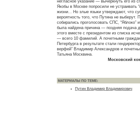
негласное указание — вычеркнуть его из с
Якобы в Москве попросили не устраивать “
жизни... Но злые языки утверждают, что с
вероятность того, что Путина не выберут. 
собирались проголосовать СПС, “Яблоко” и
была найдена причина — поздняя подача д
этого вместе с президентом из списка исчез
— всего 10 фамилий. А почетными гражда
Петербурга в результате стали гендиректо
верфей” Владимир Александров и почетны
Татьяна Москвина.
Московский ком
МАТЕРИАЛЫ ПО ТЕМЕ:
Путин Владимир Владимирович