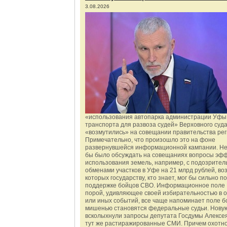
3.08.2026
«использования автопарка администрации Уфы 
транспорта для развоза судей» Верховного суд
«возмутились» на совещании правительства рег
Примечательно, что произошло это на фоне
развернувшейся информационной кампании. Не
бы было обсуждать на совещаниях вопросы эф
использования земель, например, с подозрите
обменами участков в Уфе на 21 млрд рублей, во
которых государству, кто знает, мог бы сильно п
поддержке бойцов СВО. Информационное поле 
порой, удивляющее своей избирательностью в о
или иных событий, все чаще напоминает поле бо
мишенью становятся федеральные судьи. Нову
всколыхнули запросы депутата Госдумы Алексе
тут же растиражированные СМИ. Причем охотно