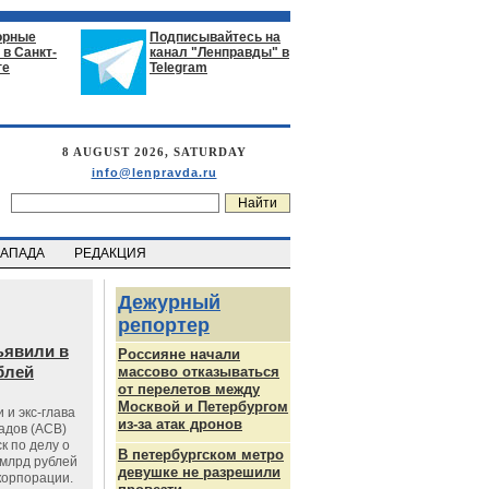
орные
Подписывайтесь на
в Санкт-
канал "Ленправды" в
ге
Telegram
8 AUGUST 2026, SATURDAY
info@lenpravda.ru
ЗАПАДА
РЕДАКЦИЯ
Дежурный
репортер
ъявили в
Россияне начали
блей
массово отказываться
от перелетов между
Москвой и Петербургом
 и экс-глава
из-за атак дронов
адов (АСВ)
к по делу о
В петербургском метро
млрд рублей
девушке не разрешили
корпорации.