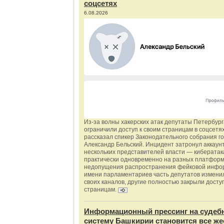
соцсетях
6.08.2026
Из‑за волны хакерских атак депутаты Петербур
ограничили доступ к своим страницам в соцсетях
рассказал спикер Законодательного собрания г
Александр Бельский. Инцидент затронул аккаун
нескольких представителей власти — киберата
практически одновременно на разных платформ
недопущения распространения фейковой инфо
имени парламентариев часть депутатов измени
своих каналов, другие полностью закрыли доступ
страницам.
Информационный прессинг на судеб
систему Башкирии становится все же