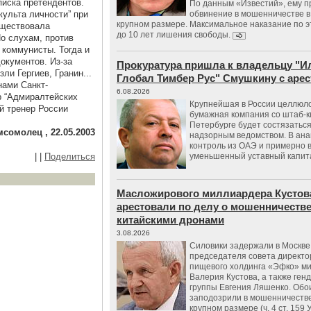
писка претендентов.
По данным «Известий», ему 
культа личности” при
обвинение в мошенничестве в
крупном размере. Максимальное наказание по э
уществовала
до 10 лет лишения свободы.
По слухам, против
 коммунисты. Тогда и
окументов. Из-за
Прокуратура пришла к владельцу "И
ли Гергиев, Гранин...
Глобал Тимбер Рус" Смушкину с аре
нами Санкт-
6.08.2026
р “Адмиралтейских
Крупнейшая в России целлюл
й тренер России
бумажная компания со штаб-к
Петербурге будет состязаться
сомолец , 22.05.2003
надзорным ведомством. В ана
контроль из ОАЭ и примерно 
|
|
Поделиться
уменьшенный уставный капит
Масложирового миллиардера Кустов
арестовали по делу о мошенничестве
китайскими дронами
3.08.2026
Силовики задержали в Москве
председателя совета директо
пищевого холдинга «Эфко» м
Валерия Кустова, а также ген
группы Евгения Ляшенко. Обо
заподозрили в мошенничестве
крупном размере (ч. 4 ст. 159 