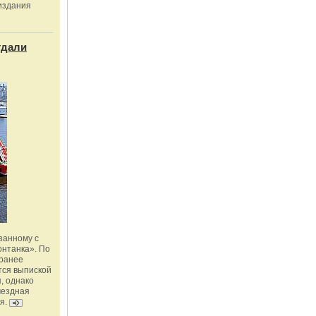
издания
тдали
занному с
онтанка». По
 ранее
тся выпиской
, однако
мездная
я.