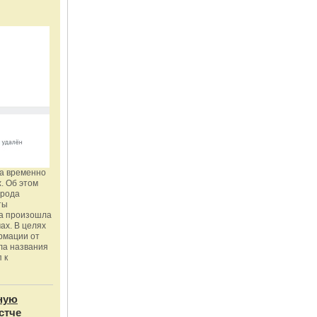
га временно
. Об этом
орода
ты
ка произошла
ах. В целях
рмации от
ла названия
 к
ную
стче