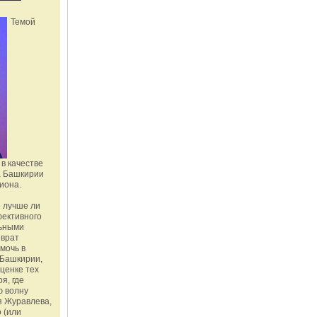
Темой
в качестве
а Башкирии
иона.
 лучше ли
фективного
льными
зврат
омочь в
Башкирии,
ценке тех
я, где
ю волну
я Журавлева,
 (или