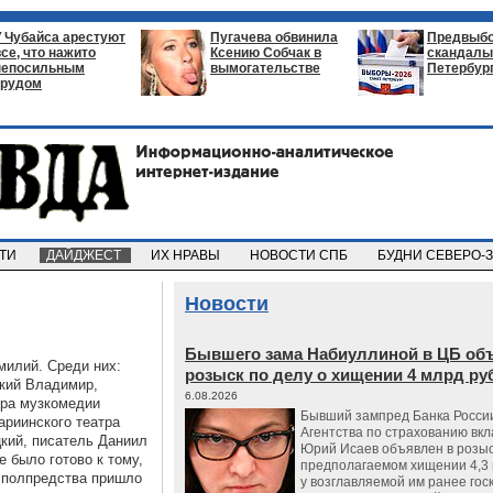
У Чубайса арестуют
Пугачева обвинила
Предвыб
все, что нажито
Ксению Собчак в
скандалы 
непосильным
вымогательстве
Петербур
трудом
СТИ
ДАЙДЖЕСТ
ИХ НРАВЫ
НОВОСТИ СПБ
БУДНИ СЕВЕРО-
Новости
Бывшего зама Набиуллиной в ЦБ об
милий. Среди них:
розыск по делу о хищении 4 млрд ру
ский Владимир,
6.08.2026
тра музкомедии
Бывший зампред Банка России
риинского театра
Агентства по страхованию вкл
цкий, писатель Даниил
Юрий Исаев объявлен в розыс
е было готово к тому,
предполагаемом хищении 4,3 
з полпредства пришло
у возглавляемой им ранее гос