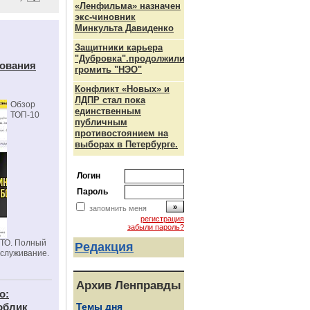
«Ленфильма» назначен
экс-чиновник
Минкульта Давиденко
Защитники карьера
"Дубровка".продолжили
дования
громить "НЭО"
Конфликт «Новых» и
ЛДПР стал пока
Обзор
единственным
ТОП-10
публичным
противостоянием на
выборах в Петербурге.
Логин
Пароль
запомнить меня
регистрация
забыли пароль?
СТО. Полный
Редакция
бслуживание.
Архив Ленправды
о:
облик
Темы дня