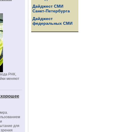
Дайджест СМИ
Санкт-Петербурга
Дайджест
федеральных СМИ
вода РНК,
ойки меняют
 хорошее
мира.
ользованием
ми
пытание для
е зрения