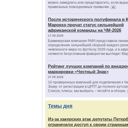
можно замедлить или предотвратить, если выра
правильные повседневные привычки.
После исторического полуфинала в К
Марокко прочат статус сильнейшей
африканской команды на ЧМ-2026
17.06.2026
Букмекерская компания PARI представила лини
определение сильнейшей сборной каждого реги
чемпионате мира по футболу 2026 года, и в аф
сегменте безусловным фаворитом выглядит Мар
Рейтинг лучших компаний по внедре
маркировки «Честный Знак»
27.05.2026
10 проверенных компаний для подключения к Ч
Знаку: от регистрации в ЦРПТ до полного аутсор
Список, плюсы, как выбрать – читайте в обзоре.
Темы дня
Из‑за хакерских атак депутаты Петер
ограничили доступ к своим страница