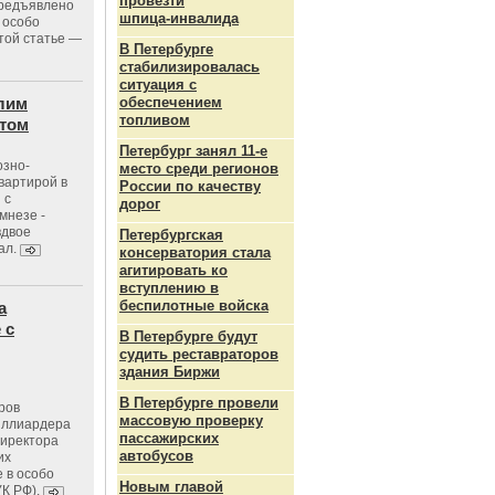
провезти
предъявлено
шпица‑инвалида
 особо
той статье —
В Петербурге
стабилизировалась
ситуация с
лим
обеспечением
топливом
стом
Петербург занял 11-е
озно-
место среди регионов
вартирой в
России по качеству
 с
дорог
мнезе -
вдвое
Петербургская
ал.
консерватория стала
агитировать ко
вступлению в
беспилотные войска
а
 с
В Петербурге будут
судить реставраторов
здания Биржи
В Петербурге провели
ров
массовую проверку
иллиардера
пассажирских
директора
автобусов
их
 в особо
Новым главой
УК РФ).