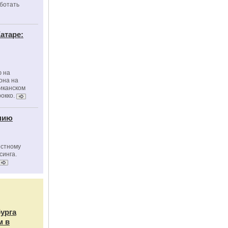
ботать
атаре:
ю на
она на
риканском
окко.
нию
естному
синга.
бурга
м в