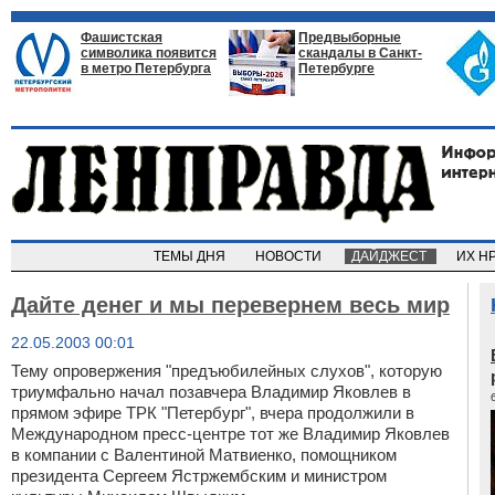
Фашистская
Предвыборные
символика появится
скандалы в Санкт-
в метро Петербурга
Петербурге
ТЕМЫ ДНЯ
НОВОСТИ
ДАЙДЖЕСТ
ИХ Н
Дайте денег и мы перевернем весь мир
22.05.2003 00:01
Тему опровержения "предъюбилейных слухов", которую
триумфально начал позавчера Владимир Яковлев в
прямом эфире ТРК "Петербург", вчера продолжили в
Международном пресс-центре тот же Владимир Яковлев
в компании с Валентиной Матвиенко, помощником
президента Сергеем Ястржембским и министром