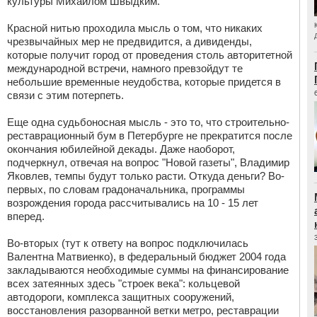
культуры Михаилом Швыдким.
Красной нитью проходила мысль о том, что никаких
чрезвычайных мер не предвидится, а дивиденды,
которые получит город от проведения столь авторитетной
международной встречи, намного превзойдут те
небольшие временные неудобства, которые придется в
связи с этим потерпеть.
Еще одна судьбоносная мысль - это то, что строительно-
реставрационный бум в Петербурге не прекратится после
окончания юбилейной декады. Даже наоборот,
подчеркнул, отвечая на вопрос "Новой газеты", Владимир
Яковлев, темпы будут только расти. Откуда деньги? Во-
первых, по словам градоначальника, программы
возрождения города рассчитывались на 10 - 15 лет
вперед.
Во-вторых (тут к ответу на вопрос подключилась
Валентна Матвиенко), в федеральный бюджет 2004 года
закладываются необходимые суммы на финансирование
всех затеянных здесь "строек века": кольцевой
автодороги, комплекса защитных сооружений,
восстановления разорванной ветки метро, реставрации