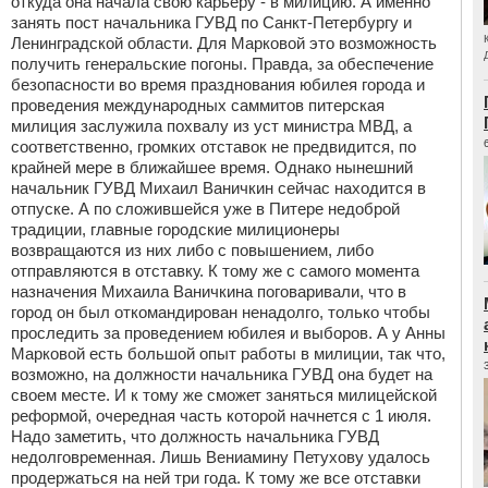
откуда она начала свою карьеру - в милицию. А именно
занять пост начальника ГУВД по Санкт-Петербургу и
Ленинградской области. Для Марковой это возможность
получить генеральские погоны. Правда, за обеспечение
безопасности во время празднования юбилея города и
проведения международных саммитов питерская
милиция заслужила похвалу из уст министра МВД, а
соответственно, громких отставок не предвидится, по
крайней мере в ближайшее время. Однако нынешний
начальник ГУВД Михаил Ваничкин сейчас находится в
отпуске. А по сложившейся уже в Питере недоброй
традиции, главные городские милиционеры
возвращаются из них либо с повышением, либо
отправляются в отставку. К тому же с самого момента
назначения Михаила Ваничкина поговаривали, что в
город он был откомандирован ненадолго, только чтобы
проследить за проведением юбилея и выборов. А у Анны
Марковой есть большой опыт работы в милиции, так что,
возможно, на должности начальника ГУВД она будет на
своем месте. И к тому же сможет заняться милицейской
реформой, очередная часть которой начнется с 1 июля.
Надо заметить, что должность начальника ГУВД
недолговременная. Лишь Вениамину Петухову удалось
продержаться на ней три года. К тому же все отставки