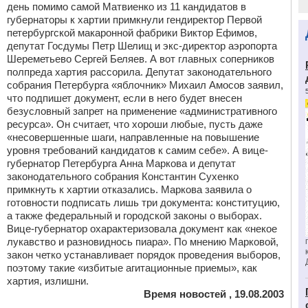
день помимо самой Матвиенко из 11 кандидатов в
губернаторы к хартии примкнули гендиректор Первой
петербургской макаронной фабрики Виктор Ефимов,
депутат Госдумы Петр Шелищ и экс-директор аэропорта
Шереметьево Сергей Беляев. А вот главных соперников
полпреда хартия рассорила. Депутат законодательного
собрания Петербурга «яблочник» Михаил Амосов заявил,
что подпишет документ, если в него будет внесен
безусловный запрет на применение «административного
ресурса». Он считает, что хороши любые, пусть даже
«несовершенные шаги, направленные на повышение
уровня требований кандидатов к самим себе». А вице-
губернатор Петербурга Анна Маркова и депутат
законодательного собрания Константин Сухенко
примкнуть к хартии отказались. Маркова заявила о
готовности подписать лишь три документа: конституцию,
а также федеральный и городской законы о выборах.
Вице-губернатор охарактеризовала документ как «некое
лукавство и разновиднось пиара». По мнению Марковой,
закон четко устанавливает порядок проведения выборов,
поэтому такие «избитые агитационные приемы», как
хартия, излишни.
Время новостей , 19.08.2003