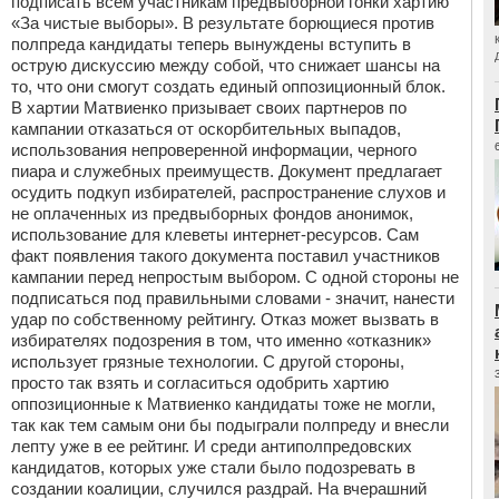
подписать всем участникам предвыборной гонки хартию
«За чистые выборы». В результате борющиеся против
полпреда кандидаты теперь вынуждены вступить в
острую дискуссию между собой, что снижает шансы на
то, что они смогут создать единый оппозиционный блок.
В хартии Матвиенко призывает своих партнеров по
кампании отказаться от оскорбительных выпадов,
использования непроверенной информации, черного
пиара и служебных преимуществ. Документ предлагает
осудить подкуп избирателей, распространение слухов и
не оплаченных из предвыборных фондов анонимок,
использование для клеветы интернет-ресурсов. Сам
факт появления такого документа поставил участников
кампании перед непростым выбором. С одной стороны не
подписаться под правильными словами - значит, нанести
удар по собственному рейтингу. Отказ может вызвать в
избирателях подозрения в том, что именно «отказник»
использует грязные технологии. С другой стороны,
просто так взять и согласиться одобрить хартию
оппозиционные к Матвиенко кандидаты тоже не могли,
так как тем самым они бы подыграли полпреду и внесли
лепту уже в ее рейтинг. И среди антиполпредовских
кандидатов, которых уже стали было подозревать в
создании коалиции, случился раздрай. На вчерашний