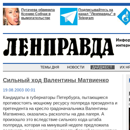
Пугачева обвинила
Подписывайтесь на
Ксению Собчак в
канал "Ленправды" в
вымогательстве
Telegram
ТЕМЫ ДНЯ
НОВОСТИ
ДАЙДЖЕСТ
ИХ Н
Сильный ход Валентины Матвиенко
19.08.2003 00:01
Кандидаты в губернаторы Петербурга, пытающиеся
противостоять мощному ресурсу полпреда президента и
претендента на кресло градоначальника Валентины
Матвиенко, оказались расколоты на два лагеря. А
произошло это вследствие сильного хода штаба
полпреда, которая на минувшей неделе предложила