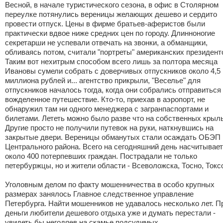
Весной, в начале туристического сезона, в офис в Столярном
переулке потянулись вереницы желающих дешево и сердито
провести отпуск. Цены в фирме братьев-аферистов были
практически вдвое ниже средних цен по городу. Длинноногие
секретарши не успевали отвечать на звонки, а обманщики,
обливаясь потом, считали "портреты" американских президент
Таким вот нехитрым способом всего лишь за полтора месяца
Ивановы сумели собрать с доверчивых отпускников около 4,5
миллиона рублей и... агентство прикрыли, "Веселье" для
отпускников началось тогда, когда они собрались отправиться
вожделенное путешествие. Кто-то, приехав в аэропорт, не
обнаружил там ни одного менеджера с загранпаспортами и
билетами. Лететь можно было разве что на собственных крыл
Другие просто не получили путевок на руки, наткнувшись на
закрытые двери. Вереницы обманутых стали осаждать ОБЭП
Центрального района. Всего на сегодняшний день насчитывае
около 400 потерпевших граждан. Пострадали не только
петербуржцы, но и жители области - Всеволожска, Тосно, Токс
Уголовным делом по факту мошенничества в особо крупных
размерах занялось Главное следственное управление
Петербурга. Найти мошенников не удавалось несколько лет. П
деньги любители дешевого отдыха уже и думать перестали -
увидеть бы негодяев на скамье подсудимых.