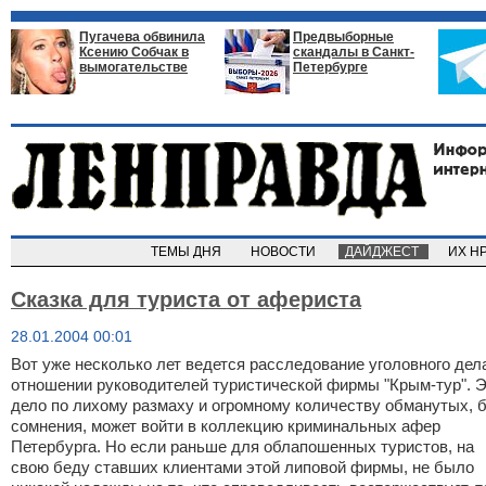
Пугачева обвинила
Предвыборные
Ксению Собчак в
скандалы в Санкт-
вымогательстве
Петербурге
ТЕМЫ ДНЯ
НОВОСТИ
ДАЙДЖЕСТ
ИХ Н
Сказка для туриста от афериста
28.01.2004 00:01
Вот уже несколько лет ведется расследование уголовного дел
отношении руководителей туристической фирмы "Крым-тур". 
дело по лихому размаху и огромному количеству обманутых, 
сомнения, может войти в коллекцию криминальных афер
Петербурга. Но если раньше для облапошенных туристов, на
свою беду ставших клиентами этой липовой фирмы, не было