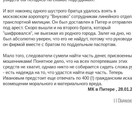
И вот наконец одного шустрого братца удалось взять в
московском аэропорту "Внуково" сотрудникам линейного отдел
транспортной милиции. Он был доставлен в Питер и отправле
под арест. Скоро вышли и на второго брата, который
"шифровался", не выезжая из родного города. Залег на дно, но
был абсолютно уверен, что его не найдут, потому что руковод
он фирмой вместе с братом по поддельным паспортам.
Мало того, следователи сумели найти часть денег, присвоенн
мошенниками! Понятное дело, что на всех потерпевших этих
средств не хватит, однако никто не собирается сидеть сложа р
- есть надежда на то, что удастся найти еще часть. Теперь
Ивановым предстоит еще отвечать по 400 (!) гражданским иска
возмещении морального и материального вреда.
МК в Питере , 28.01.
|
|
Подели