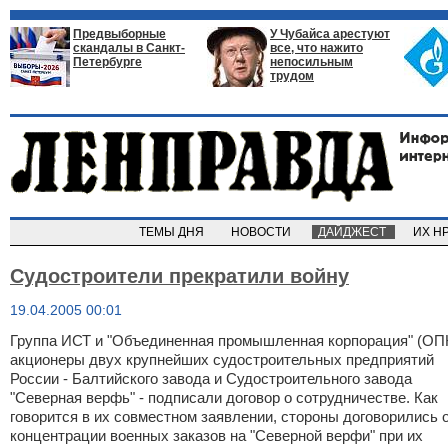
Предвыборные
У Чубайса арестуют
скандалы в Санкт-
все, что нажито
Петербурге
непосильным
трудом
ТЕМЫ ДНЯ
НОВОСТИ
ДАЙДЖЕСТ
ИХ Н
Судостроители прекратили войну
19.04.2005 00:01
Группа ИСТ и "Объединенная промышленная корпорация" (ОПК
акционеры двух крупнейших судостроительных предприятий
России - Балтийского завода и Судостроительного завода
"Северная верфь" - подписали договор о сотрудничестве. Как
говорится в их совместном заявлении, стороны договорились 
концентрации военных заказов на "Северной верфи" при их