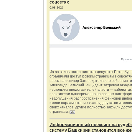
соцсетях
6.08.2026
Из‑за волны хакерских атак депутаты Петербур
ограничили доступ к своим страницам в соцсетях
рассказал спикер Законодательного собрания г
Александр Бельский. Инцидент затронул аккаун
нескольких представителей власти — киберата
практически одновременно на разных платформ
недопущения распространения фейковой инфо
имени парламентариев часть депутатов измени
своих каналов, другие полностью закрыли доступ
страницам.
Информационный прессинг на судеб
систему Башкирии становится все же