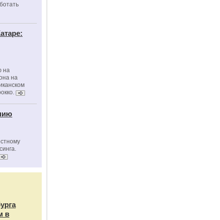
ботать
атаре:
ю на
она на
риканском
окко.
нию
естному
синга.
бурга
м в