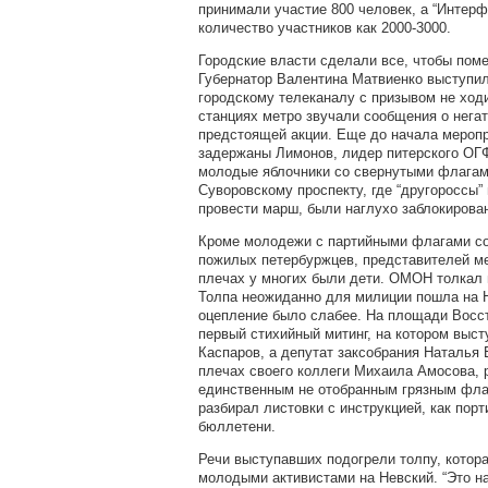
принимали участие 800 человек, а “Интерф
количество участников как 2000-3000.
Городские власти сделали все, чтобы поме
Губернатор Валентина Матвиенко выступил
городскому телеканалу с призывом не ходи
станциях метро звучали сообщения о нега
предстоящей акции. Еще до начала мероп
задержаны Лимонов, лидер питерского ОГ
молодые яблочники со свернутыми флагам
Суворовскому проспекту, где “другороссы”
провести марш, были наглухо заблокирова
Кроме молодежи с партийными флагами со
пожилых петербуржцев, представителей ме
плечах у многих были дети. ОМОН толкал 
Толпа неожиданно для милиции пошла на Н
оцепление было слабее. На площади Восс
первый стихийный митинг, на котором выст
Каспаров, а депутат заксобрания Наталья 
плечах своего коллеги Михаила Амосова, 
единственным не отобранным грязным фла
разбирал листовки с инструкцией, как порт
бюллетени.
Речи выступавших подогрели толпу, котора
молодыми активистами на Невский. “Это на