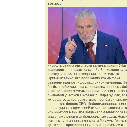
3.08.2026
«использования автопарка администрации Уфы 
транспорта для развоза судей» Верховного суд
«возмутились» на совещании правительства рег
Примечательно, что произошло это на фоне
развернувшейся информационной кампании. Не
бы было обсуждать на совещаниях вопросы эф
использования земель, например, с подозрите
обменами участков в Уфе на 21 млрд рублей, во
которых государству, кто знает, мог бы сильно п
поддержке бойцов СВО. Информационное поле 
порой, удивляющее своей избирательностью в о
или иных событий, все чаще напоминает поле бо
мишенью становятся федеральные судьи. Нову
всколыхнули запросы депутата Госдумы Алексе
тут же растиражированные СМИ. Причем охотно