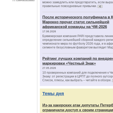
можно замедлить или предотвратить, если выра
правильные повседневные привычки.
После исторического полуфинала в К
Марокко прочат статус сильнейшей
африканской команды на ЧМ-2026
17.06.2026
Букмекерская компания PARI представила лини
определение сильнейшей сборной каждого реги
чемпионате мира по футболу 2026 года, и в аф
сегменте безусловным фаворитом выглядит Мар
Рейтинг лучших компаний по внедре
маркировки «Честный Знак»
27.05.2026
10 проверенных компаний для подключения к Ч
Знаку: от регистрации в ЦРПТ до полного аутсор
Список, плюсы, как выбрать – читайте в обзоре.
Темы дня
Из‑за хакерских атак депутаты Петер
ограничили доступ к своим страница