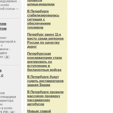
провезти
предъявлено
шпица‑инвалида
 особо
той статье —
В Петербурге
стабилизировалась
ситуация с
лим
обеспечением
топливом
стом
Петербург занял 11-е
озно-
место среди регионов
вартирой в
России по качеству
 с
дорог
мнезе -
вдвое
Петербургская
ал.
консерватория стала
агитировать ко
вступлению в
беспилотные войска
а
 с
В Петербурге будут
судить реставраторов
здания Биржи
В Петербурге провели
ров
массовую проверку
иллиардера
пассажирских
директора
автобусов
их
 в особо
Новым главой
УК РФ).