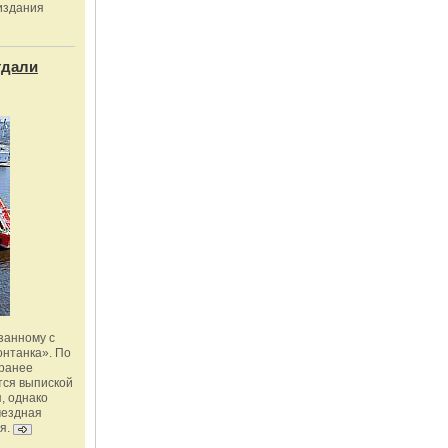
издания
тдали
занному с
онтанка». По
 ранее
тся выпиской
, однако
мездная
я.