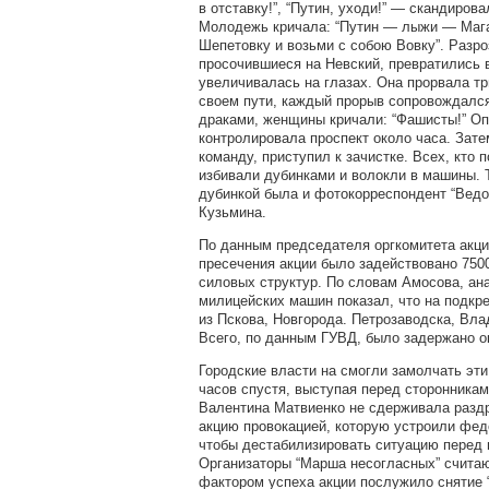
в отставку!”, “Путин, уходи!” — скандиров
Молодежь кричала: “Путин — лыжи — Мага
Шепетовку и возьми с собою Вовку”. Разро
просочившиеся на Невский, превратились в
увеличивалась на глазах. Она прорвала 
своем пути, каждый прорыв сопровождалс
драками, женщины кричали: “Фашисты!” О
контролировала проспект около часа. Зат
команду, приступил к зачистке. Всех, кто 
избивали дубинками и волокли в машины.
дубинкой была и фотокорреспондент “Ведо
Кузьмина.
По данным председателя оргкомитета акци
пресечения акции было задействовано 750
силовых структур. По словам Амосова, ан
милицейских машин показал, что на подкр
из Пскова, Новгорода. Петрозаводска, Вл
Всего, по данным ГУВД, было задержано о
Городские власти на смогли замолчать эти
часов спустя, выступая перед сторонникам
Валентина Матвиенко не сдерживала разд
акцию провокацией, которую устроили фед
чтобы дестабилизировать ситуацию перед
Организаторы “Марша несогласных” считаю
фактором успеха акции послужило снятие “