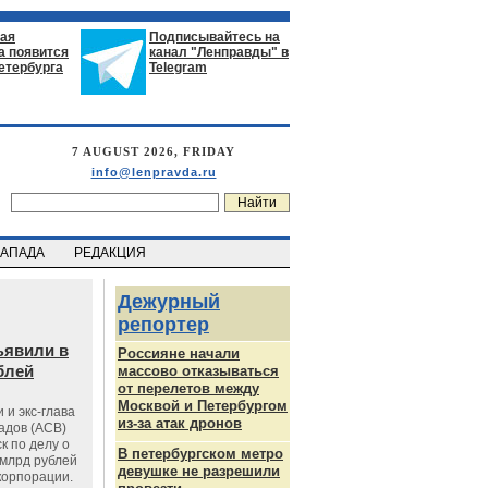
ая
Подписывайтесь на
а появится
канал "Ленправды" в
етербурга
Telegram
7 AUGUST 2026, FRIDAY
info@lenpravda.ru
ЗАПАДА
РЕДАКЦИЯ
Дежурный
репортер
ъявили в
Россияне начали
блей
массово отказываться
от перелетов между
Москвой и Петербургом
 и экс-глава
из-за атак дронов
адов (АСВ)
к по делу о
В петербургском метро
млрд рублей
девушке не разрешили
корпорации.