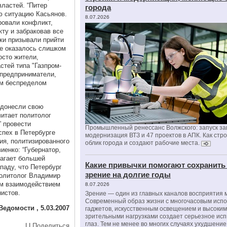
ластей. “Питер
города
ю ситуацию Касьянов.
8.07.2026
ровали конфликт,
ту и забраковав все
ки призывали прийти
ре оказалось слишком
осто жители,
стей типа "Газпром-
 предприниматели,
ым беспределом
 донесли свою
читает политолог
” провести
Промышленный ренессанс Волжского: запуск за
спех в Петербурге
модернизация ВТЗ и 47 проектов в АПК. Как стр
ия, политизированного
облик города и создают рабочие места.
иенко: “Губернатор,
лагает большей
Какие привычки помогают сохранить
паду, что Петербург
зрение на долгие годы
Политолог Владимир
им взаимодействием
8.07.2026
нистов.
Зрение — один из главных каналов восприятия 
Современный образ жизни с многочасовым исп
Ведомости , 5.03.2007
гаджетов, искусственным освещением и высоки
зрительными нагрузками создает серьезное ис
глаз. Тем не менее во многих случаях ухудшени
|
|
Поделиться