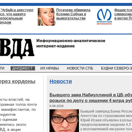
У Чубайса арестуют
Пугачева обвинила
Фашистск
все, что нажито
Ксению Собчак в
символик
непосильным
вымогательстве
в метро П
трудом
СТИ
ДАЙДЖЕСТ
ИХ НРАВЫ
НОВОСТИ СПБ
БУДНИ СЕВЕРО-
ерез кордоны
Новости
Бывшего зама Набиуллиной в ЦБ об
есты властей, на
розыск по делу о хищении 4 млрд ру
громная толпа почти
6.08.2026
и манифестантов, по
Бывший зампред Банка России
ондентов
Агентства по страхованию вкл
о оценкам
Юрий Исаев объявлен в розыс
динились около
предполагаемом хищении 4,3 
у возглавляемой им ранее гос
ВД, в акции