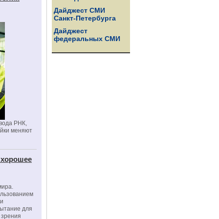
Дайджест СМИ
Санкт-Петербурга
Дайджест
федеральных СМИ
вода РНК,
ойки меняют
 хорошее
мира.
ользованием
ми
пытание для
е зрения