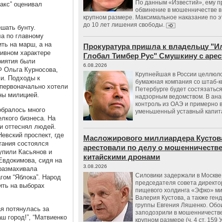
По данным «Известий», ему 
акс” оценивал
обвинение в мошенничестве в
крупном размере. Максимальное наказание по э
до 10 лет лишения свободы.
шать бунту.
а по главному
ть на марш, а на
Прокуратура пришла к владельцу "И
тивном характере
Глобал Тимбер Рус" Смушкину с аре
риятия были
6.08.2026
Ф Ольга Курносова,
Крупнейшая в России целлюл
и. Подходы к
бумажная компания со штаб-к
 первоначально хотели
Петербурге будет состязаться
ны милицией.
надзорным ведомством. В ана
контроль из ОАЭ и примерно 
бралось много
уменьшенный уставный капит
лкого бизнеса. На
и оттеснял людей.
евский проспект, где
Масложирового миллиардера Кустов
тания состоялся
арестовали по делу о мошенничестве
упили Касьянов и
китайскими дронами
Евдокимова, сидя на
3.08.2026
размахивала
Силовики задержали в Москве
гом “Яблока”. Народ
председателя совета директо
ить на выборах
пищевого холдинга «Эфко» м
Валерия Кустова, а также ген
группы Евгения Ляшенко. Обо
я потянулась за
заподозрили в мошенничестве
ш город!”, “Матвиенко
крупном размере (ч. 4 ст. 159 