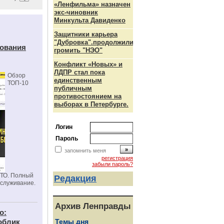
«Ленфильма» назначен
экс-чиновник
Минкульта Давиденко
Защитники карьера
"Дубровка".продолжили
дования
громить "НЭО"
Конфликт «Новых» и
ЛДПР стал пока
Обзор
единственным
ТОП-10
публичным
противостоянием на
выборах в Петербурге.
Логин
Пароль
запомнить меня
регистрация
забыли пароль?
СТО. Полный
Редакция
бслуживание.
Архив Ленправды
о:
облик
Темы дня