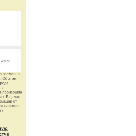
га временно
. Об этом
орода
ты
ка произошла
ах. В целях
рмации от
ла названия
 к
ную
стче