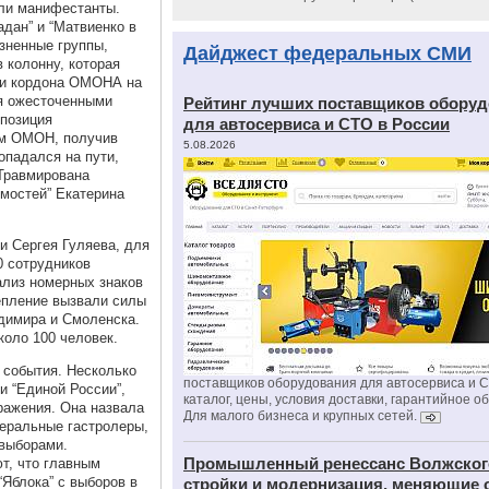
али манифестанты.
дан” и “Матвиенко в
зненные группы,
Дайджест федеральных СМИ
 колонну, которая
три кордона ОМОНА на
я ожесточенными
Рейтинг лучших поставщиков обору
ппозиция
для автосервиса и СТО в России
ем ОМОН, получив
5.08.2026
попадался на пути,
 Травмирована
мостей” Екатерина
и Сергея Гуляева, для
0 сотрудников
ализ номерных знаков
епление вызвали силы
адимира и Смоленска.
коло 100 человек.
 события. Несколько
поставщиков оборудования для автосервиса и 
и “Единой России”,
каталог, цены, условия доставки, гарантийное о
ражения. Она назвала
Для малого бизнеса и крупных сетей.
еральные гастролеры,
 выборами.
Промышленный ренессанс Волжског
т, что главным
Яблока” с выборов в
стройки и модернизация, меняющие 