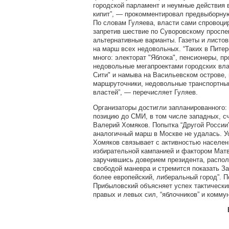
городской парламент и неумные действия в
кипит”, — прокомментировал предвыборну
По словам Гуляева, власти сами спровоци
запретив шествие по Суворовскому проспек
альтернативные варианты. Газеты и листов
на марш всех недовольных. “Таких в Пите
много: электорат "Яблока", пенсионеры, пр
недовольные мегапроектами городских вла
Сити" и намыва на Васильевском острове,
маршруточники, недовольные транспортн
властей”, — перечисляет Гуляев.
Организаторы достигли запланированного:
позицию до СМИ, в том числе западных, с
Валерий Хомяков. Попытка “Другой России
аналогичный марш в Москве не удалась. У
Хомяков связывает с активностью населен
избирательной кампанией и фактором Матв
заручившись доверием президента, распо
свободой маневра и стремится показать За
более европейский, либеральный город”. 
Прибыловский объясняет успех тактическ
правых и левых сил, “яблочников” и комму