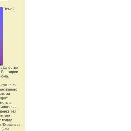
Темой
в качестве
а Башкирии
иона.
 лучше ли
фективного
льными
зврат
омочь в
Башкирии,
ценке тех
я, где
ю волну
я Журавлева,
 (или