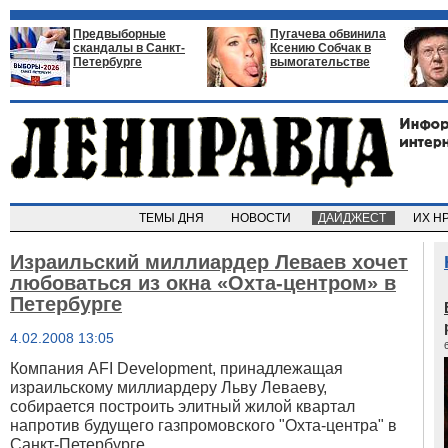
Предвыборные
Пугачева обвинила
скандалы в Санкт-
Ксению Собчак в
Петербурге
вымогательстве
ТЕМЫ ДНЯ
НОВОСТИ
ДАЙДЖЕСТ
ИХ Н
Израильский миллиардер Леваев хочет
любоваться из окна «Охта-центром» в
Петербурге
4.02.2008 13:05
Компания AFI Development, принадлежащая
израильскому миллиардеру Льву Леваеву,
собирается построить элитный жилой квартал
напротив будущего газпромовского "Охта-центра" в
Санкт-Петербурге.