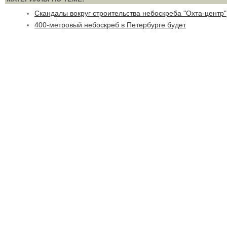
Скандалы вокруг строительства небоскреба "Охта-центр"
400-метровый небоскреб в Петербурге будет