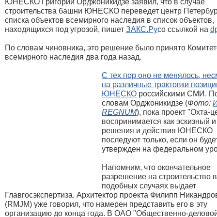
ЮНЕСКО Григорий Орджоникидзе заявил, что в случае
строительства башни ЮНЕСКО переведет центр Петербур
списка объектов всемирного наследия в список объектов,
находящихся под угрозой, пишет
ЗАКС.Ру
со ссылкой на
d
По словам чиновника, это решение было принято Комите
всемирного наследия два года назад.
С тех пор оно не менялось, не
на различные трактовки позици
ЮНЕСКО
российскими СМИ. П
словам Орджоникидзе (
Фото:
REGNUM
), пока проект "Охта-ц
воспринимается как эскизный и
решения и действия ЮНЕСКО
последуют только, если он буде
утвержден на федеральном уро
Напомним, что окончательное
разрешение на строительство в
подобных случаях выдает
Главгосэкспертиза. Архитектор проекта Филипп Никандро
(RMJM) уже говорил, что намерен представить его в эту
организацию до конца года. В ОАО "Общественно-делово