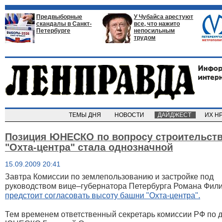
Предвыборные
У Чубайса арестуют
скандалы в Санкт-
все, что нажито
Петербурге
непосильным
трудом
ТЕМЫ ДНЯ
НОВОСТИ
ДАЙДЖЕСТ
ИХ Н
Позиция ЮНЕСКО по вопросу строительст
"Охта-центра" стала однозначной
15.09.2009 20:41
Завтра Комиссии по землепользованию и застройке под
руководством вице–губернатора Петербурга Романа Фил
предстоит согласовать высоту башни "Охта-центра".
Тем временем ответственный секретарь комиссии РФ по 