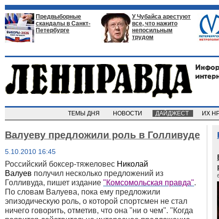
Предвыборные
У Чубайса арестуют
скандалы в Санкт-
все, что нажито
Петербурге
непосильным
трудом
ТЕМЫ ДНЯ
НОВОСТИ
ДАЙДЖЕСТ
ИХ Н
Валуеву предложили роль в Голливуде
5.10.2010 16:45
Российский боксер-тяжеловес
Николай
Валуев
получил несколько предложений из
Голливуда, пишет издание
"Комсомольская правда"
.
По словам Валуева, пока ему предложили
эпизодическую роль, о которой спортсмен не стал
ничего говорить, отметив, что она "ни о чем". "Когда