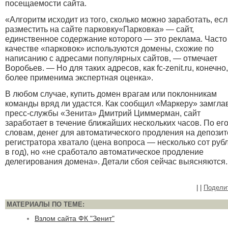
посещаемости сайта.
«Алгоритм исходит из того, сколько можно заработать, ес
разместить на сайте
парковку
«Парковка» — сайт,
единственное содержание которого — это реклама. Часто
качестве «парковок» используются домены, схожие по
написанию с адресами популярных сайтов
, — отмечает
Воробьев. — Но для таких адресов, как fc-zenit.ru, конечно,
более применима экспертная оценка».
В любом случае, купить домен врагам или поклонникам
команды вряд ли удастся. Как сообщил «Маркеру» замгла
пресс-службы «Зенита» Дмитрий Циммерман, сайт
заработает в течение ближайших нескольких часов. По ег
словам, денег для автоматического продления на депозит
регистратора хватало (цена вопроса — несколько сот руб
в год), но «не сработало автоматическое продление
делегирования домена». Детали сбоя сейчас выясняются.
|
|
Подели
МАТЕРИАЛЫ ПО ТЕМЕ:
Взлом сайта ФК "Зенит"