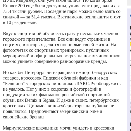
ЦУМ, например, они уже закончились. Но когда Spike
Runner 200 еще были доступны, универмаг продавал их за
73,4 тысячи рублей. Последние пары можно было взять со
скидкой — за 51,4 тысячи. Вьетнамские репликанты стоят
в 10 раз дешевле.
Вкус к спортивной обуви есть сразу у нескольких членов
городского правительства. Все они ведут страницы в
соцсетях, в которых делятся новостями своей жизни. На
фотоотчетах со спортивных тренировок, публичных
мероприятий и официальных встреч на ногах чиновников
можно увидеть совершенно разнообразные бренды.
Но как бы Петербург ни наращивал импорт белорусских
товаров, кроссовок Лидской обувной фабрики и кед
"Белшина" у городских чиновников ЗАКС.Ру обнаружить
не удалось. Нет у них в соцсетях и фотографий в
продукции таких флагманов российской спортивной
обуви, как Demix и Sigma. И даже в своих, петербургских
кроссовках "Динамо" вице-губернаторы на публике не
появляются. Предпочитают американский Nike и
европейские бренды.
Мариупольские школьники могли увидеть и кроссовки