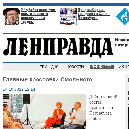
У Чубайса арестуют
Предвыборные
все, что нажито
скандалы в Санкт-
непосильным
Петербурге
трудом
ТЕМЫ ДНЯ
НОВОСТИ
ДАЙДЖЕСТ
ИХ Н
Главные кроссовки Смольного
14.10.2022 12:14
Действующий
состав
правительства
Петербурга
любит