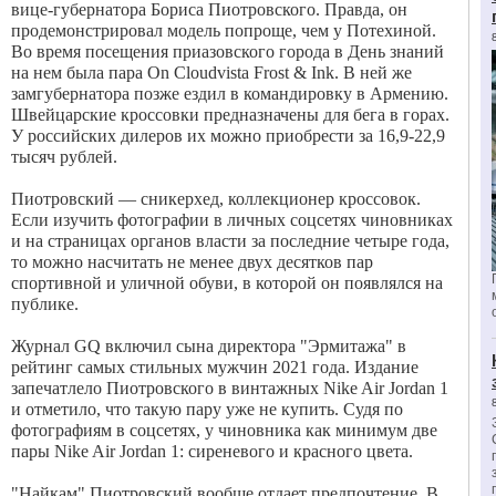
вице-губернатора Бориса Пиотровского. Правда, он
продемонстрировал модель попроще, чем у Потехиной.
Во время посещения приазовского города в День знаний
на нем была пара On Cloudvista Frost & Ink. В ней же
замгубернатора позже ездил в командировку в Армению.
Швейцарские кроссовки предназначены для бега в горах.
У российских дилеров их можно приобрести за 16,9-22,9
тысяч рублей.
Пиотровский — сникерхед, коллекционер кроссовок.
Если изучить фотографии в личных соцсетях чиновниках
и на страницах органов власти за последние четыре года,
то можно насчитать не менее двух десятков пар
спортивной и уличной обуви, в которой он появлялся на
публике.
Журнал GQ включил сына директора "Эрмитажа" в
рейтинг самых стильных мужчин 2021 года. Издание
запечатлело Пиотровского в винтажных Nike Air Jordan 1
и отметило, что такую пару уже не купить. Судя по
фотографиям в соцсетях, у чиновника как минимум две
пары Nike Air Jordan 1: сиреневого и красного цвета.
"Найкам" Пиотровский вообще отдает предпочтение. В