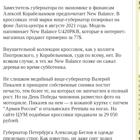
Заместитель губернатора по экономике и финансам
Алексей Корабельников предпочитает New Balance. В
кроссовках этой марки вице-губернатор позировал на
фоне Лахта-центра в августе 2021 года. Модель
напоминает New Balance U420PKB, которые в интернет-
магазинах продают примерно за 77$.
Внушительной коллекции кроссовок, как у коллеги
Пиотровского, у Корабельников, судя по всему, нет. Во
всяком случае, в тех же New Balance позже он сажал
деревья во время субботника.
Не слишком медийный вице-губернатор Валерий
Пикалев в принципе собственные снимки постит
нечасто, тем более те, на которых он запечатлен в полный
рост. Но на День Победы чиновник разместил фото на
мотоцикле. Пикалев на нем — в кожаной куртке с патчем
"Армия Россия" и итальянских Premiata на ногах. На
сайте ЦУМ подобные кроссовки продавали за 29 050
рублей.
Губернатор Петербурга Александр Беглов в одежде
предельно строг. Как известно, он даже снег ходил