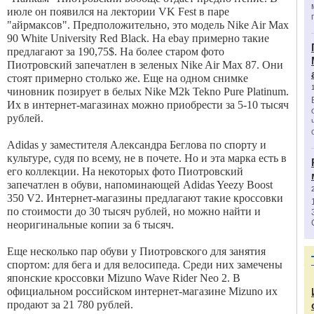
июле он появился на лектории VK Fest в паре
"айрмаксов". Предположительно, это модель Nike Air Max
90 White University Red Black. На ebay примерно такие
предлагают за 190,75$. На более старом фото
Пиотровский запечатлен в зеленых Nike Air Max 87. Они
стоят примерно столько же. Еще на одном снимке
чиновник позирует в белых Nike M2k Tekno Pure Platinum.
Их в интернет-магазинах можно приобрести за 5-10 тысяч
рублей.
Adidas у заместителя Александра Беглова по спорту и
культуре, судя по всему, не в почете. Но и эта марка есть в
его коллекции. На некоторых фото Пиотровский
запечатлен в обуви, напоминающей Adidas Yeezy Boost
350 V2. Интернет-магазины предлагают такие кроссовки
по стоимости до 30 тысяч рублей, но можно найти и
неоригинальные копии за 6 тысяч.
Еще несколько пар обуви у Пиотровского для занятия
спортом: для бега и для велосипеда. Среди них замечены
японские кроссовки Mizuno Wave Rider Neo 2. В
официальном российском интернет-магазине Mizuno их
продают за 21 780 рублей.