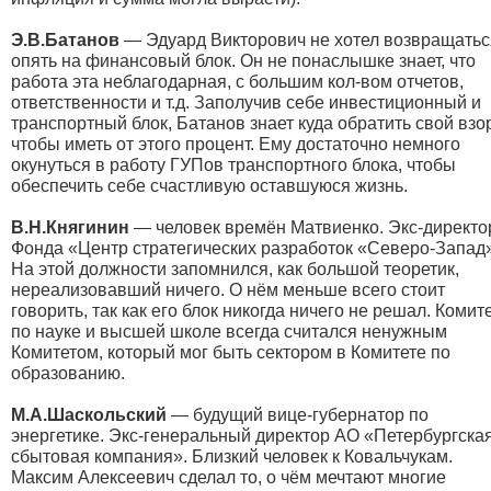
Э.В.Батанов
— Эдуард Викторович не хотел возвращатьс
опять на финансовый блок. Он не понаслышке знает, что
работа эта неблагодарная, с большим кол-вом отчетов,
ответственности и т.д.
Заполучив себе инвестиционный и
транспортный блок, Батанов знает куда обратить свой взо
чтобы иметь от этого процент. Ему достаточно немного
окунуться в работу ГУПов транспортного блока, чтобы
обеспечить себе счастливую оставшуюся жизнь.
В.Н.Княгинин
— человек времён Матвиенко. Экс-директо
Фонда «Центр стратегических разработок «Северо-Запад»
На этой должности запомнился, как большой теоретик,
нереализовавший ничего. О нём меньше всего стоит
говорить, так как его блок никогда ничего не решал. Комит
по науке и высшей школе всегда считался ненужным
Комитетом, который мог быть сектором в Комитете по
образованию.
М.А.Шаскольский
— будущий вице-губернатор по
энергетике. Экс-генеральный директор АО «Петербургска
сбытовая компания». Близкий человек к Ковальчукам.
Максим Алексеевич сделал то, о чём мечтают многие