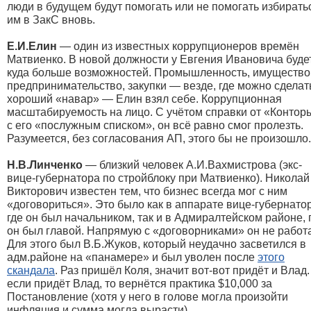
люди в будущем будут помогать или не помогать избирать
им в ЗакС вновь.
Е.И.Елин
— один из известных коррупционеров времён
Матвиенко. В новой должности у Евгения Ивановича буде
куда больше возможностей. Промышленность, имущество
предпринимательство, закупки — везде, где можно сделат
хороший «навар» — Елин взял себе. Коррупционная
масштабируемость на лицо. С учётом справки от «Контор
с его «послужным списком», он всё равно смог пролезть.
Разумеется, без согласования АП, этого бы не произошло.
Н.В.Линченко
— близкий человек А.И.Вахмистрова (экс-
вице-губернатора по стройблоку при Матвиенко). Николай
Викторович известен тем, что бизнес всегда мог с ним
«договориться». Это было как в аппарате вице-губернато
где он был начальником, так и в Адмиралтейском районе, 
он был главой. Напрямую с «договорниками» он не работ
Для этого был В.Б.Жуков, который неудачно засветился в
адм.районе на «панамере» и был уволен после
этого
скандала
. Раз пришёл Коля, значит вот-вот придёт и Влад.
если придёт Влад, то вернётся практика $10,000 за
Постановление (хотя у него в голове могла произойти
инфляция и сумма могла вырасти).