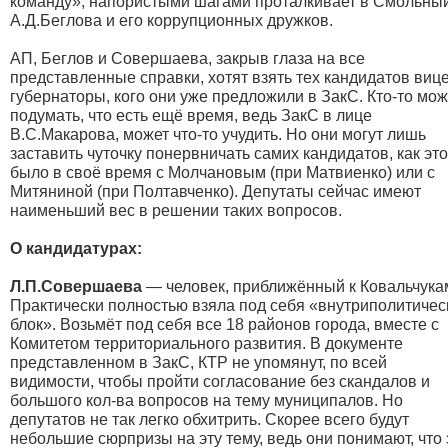
команду», напористыми шагами проталкивает в Смольны
А.Д.Беглова и его коррупционных дружков.
АП, Беглов и Совершаева, закрыв глаза на все
представленные справки, хотят взять тех кандидатов вице
губернаторы, кого они уже предложили в ЗакС. Кто-то мож
подумать, что есть ещё время, ведь ЗакС в лице
В.С.Макарова, может что-то учудить. Но они могут лишь
заставить чуточку понервничать самих кандидатов, как это
было в своё время с Молчановым (при Матвиенко) или с
Митяниной (при Полтавченко). Депутаты сейчас имеют
наименьший вес в решении таких вопросов.
О кандидатурах:
Л.П.Совершаева
— человек, приближённый к Ковальчука
Практически полностью взяла под себя «внутриполитичес
блок». Возьмёт под себя все 18 районов города, вместе с
Комитетом территориального развития. В документе
представленном в ЗакС, КТР не упомянут, по всей
видимости, чтобы пройти согласование без скандалов и
большого кол-ва вопросов на тему муниципалов. Но
депутатов не так легко обхитрить. Скорее всего будут
небольшие сюрпризы на эту тему, ведь они понимают, что 