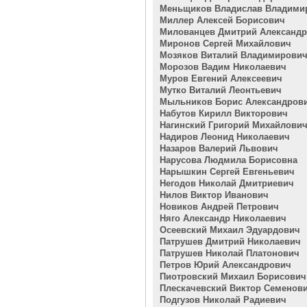
Меньщиков Владислав Владими
Миллер Алексей Борисович
Милованцев Дмитрий Александ
Миронов Сергей Михайлович
Мозяков Виталий Владимирови
Морозов Вадим Николаевич
Муров Евгений Алексеевич
Мутко Виталий Леонтьевич
Мыльников Борис Александров
Набутов Кирилл Викторович
Нагинский Григорий Михайлови
Надиров Леонид Николаевич
Назаров Валерий Львович
Нарусова Людмила Борисовна
Нарышкин Сергей Евгеньевич
Негодов Николай Дмитриевич
Нилов Виктор Иванович
Новиков Андрей Петрович
Няго Александр Николаевич
Осеевский Михаил Эдуардович
Патрушев Дмитрий Николаевич
Патрушев Николай Платонович
Петров Юрий Александрович
Пиотровский Михаил Борисович
Плескачевский Виктор Семенов
Подгузов Николай Радиевич