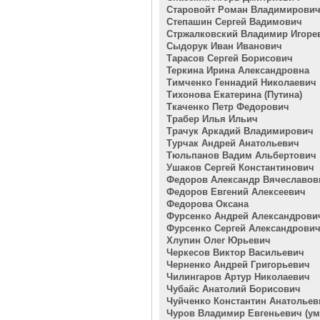
Старовойт Роман Владимирови
Степашин Сергей Вадимович
Стржалковский Владимир Игоре
Сыдорук Иван Иванович
Тарасов Сергей Борисович
Теркина Ирина Александровна
Тимченко Геннадий Николаевич
Тихонова Екатерина (Путина)
Ткаченко Петр Федорович
Трабер Илья Ильич
Трачук Аркадий Владимирович
Турчак Андрей Анатольевич
Тюльпанов Вадим Альбертович
Ушаков Сергей Константинович
Федоров Александр Вячеславов
Федоров Евгений Алексеевич
Федорова Оксана
Фурсенко Андрей Александрови
Фурсенко Сергей Александрови
Хлупин Олег Юрьевич
Черкесов Виктор Васильевич
Черненко Андрей Григорьевич
Чилингаров Артур Николаевич
Чубайс Анатолий Борисович
Чуйченко Константин Анатольев
Чуров Владимир Евгеньевич (у