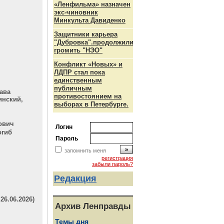
«Ленфильма» назначен
ч
экс-чиновник
Минкульта Давиденко
Защитники карьера
"Дубровка".продолжили
громить "НЭО"
Конфликт «Новых» и
ЛДПР стал пока
единственным
публичным
ава
противостоянием на
инский,
выборах в Петербурге.
ович
Логин
огиб
Пароль
запомнить меня
регистрация
забыли пароль?
Редакция
6.06.2026)
Архив Ленправды
Темы дня