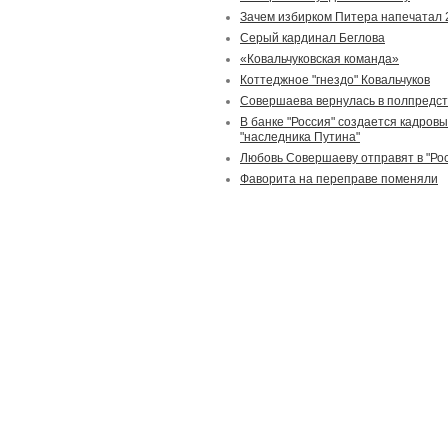
Зачем избирком Питера напечатал
Серый кардинал Беглова
«Ковальчуковская команда»
Коттеджное "гнездо" Ковальчуков
Совершаева вернулась в полпредс
В банке "Россия" создается кадров
"наследника Путина"
Любовь Совершаеву отправят в "Ро
Фаворита на переправе поменяли