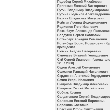
Подобед Сергей Михайлович
Пригожин Евгений Викторович
Путин Владимир Владимирович
Путина Людмила Александровна
Резник Владислав Матусович
Рейман Леонид Дододжонович
Родионов Петр Иванович
Розенбаум Александр Яковлеви
Ролдугин Сергей Павлович
Ротенберг Аркадий Романович
Ротенберг Борис Романович - бр
президента
Рюмин Андрей Валерьевич
Савельев Виталий Геннадьевич
Сай Сергей Иванович (сконачал
12.07.2008)
Седов Алексей Семенович
Селезнев Геннадий Николаевич
Сердюков Анатолий Эдуардович
Сечин Игорь Иванович
Смирнов Владимир Алексеевич
Смирнов Сергей Михайлович
Собчак Ксения
Солдатенков Сергей Владимиро
Соловьев Евгений Борисович
Сорокина Светлана
Спасский Игорь Дмитриевич