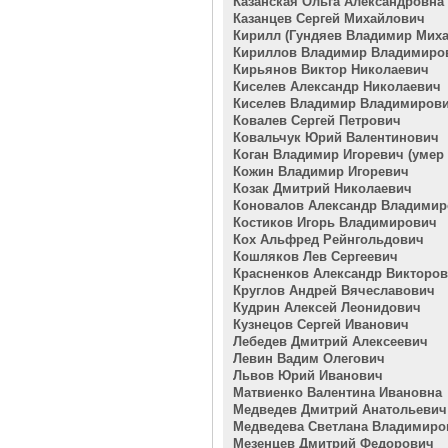
Казанская Ольга Александровна
Казанцев Сергей Михайлович
Кирилл (Гундяев Владимир Мих
Кириллов Владимир Владимиро
Кирьянов Виктор Николаевич
Киселев Александр Николаевич
Киселев Владимир Владимиров
Ковалев Сергей Петрович
Ковальчук Юрий Валентинович
Коган Владимир Игоревич (умер 2
Кожин Владимир Игоревич
Козак Дмитрий Николаевич
Коновалов Александр Владими
Костиков Игорь Владимирович
Кох Альфред Рейнгольдович
Кошляков Лев Сергеевич
Красненков Александр Викторо
Круглов Андрей Вячеславович
Кудрин Алексей Леонидович
Кузнецов Сергей Иванович
Лебедев Дмитрий Алексеевич
Левин Вадим Олегович
Львов Юрий Иванович
Матвиенко Валентина Ивановна
Медведев Дмитрий Анатольевич
Медведева Светлана Владимиро
Мезенцев Дмитрий Федорович