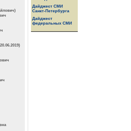
Дайджест СМИ
айлович)
Санкт-Петербурга
вич
Дайджест
федеральных СМИ
ич
0.06.2019)
рович
вич
вна