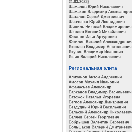
21.03.2023}
Шамалов Юрий Николаевич
Шамахов Владимир Александро
Шаталов Сергей Дмитриевич
Шевченко Юрий Леонидович
Шипиль Николай Владимирович
Школов Евгений Михайлович
Южанов Илья Артурович
Южилин Виталий Александрови
Яковлев Владимир Анатольевич
Якунин Владимир Иванович
Яшин Валерий Николаевич
Региональная элита
Алиханов Антон Андреевич
Амосов Михаил Иванович
Афанасьев Александр
Барканов Владимир Васильевич
Батожок Наталья Игоревна
Беглов Александр Дмитриевич
Бездудный Юрий Васильевич
Бельский Александр Николаеви
Беляев Сергей Георгиевич
Бобрышев Валентин Сергеевич
Большаков Валерий Дмитриеви