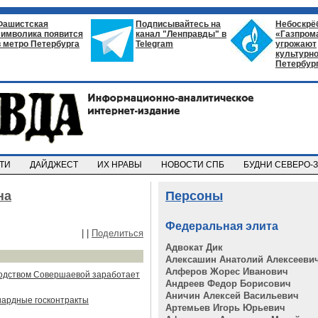
Фашистская
Подписывайтесь на
Небоскрё
символика появится
канал "Ленправды" в
«Газпром
в метро Петербурга
Telegram
угрожают
культурно
Петербур
СТИ
ДАЙДЖЕСТ
ИХ НРАВЫ
НОВОСТИ СПБ
БУДНИ СЕВЕРО-
на
Персоны
Федеральная элита
|
|
Поделиться
Адвокат Дик
Алексашин Анатолий Алексееви
Алферов Жорес Иванович
оводством Совершаевой заработает
Андреев Федор Борисович
Аничин Алексей Васильевич
иардные госконтракты
Артемьев Игорь Юрьевич