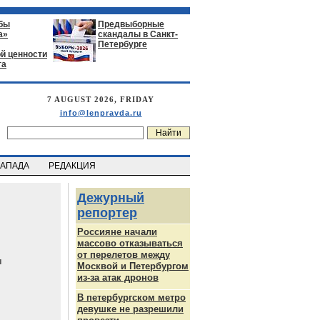
бы
Предвыборные
а»
скандалы в Санкт-
Петербурге
й ценности
га
7 AUGUST 2026, FRIDAY
info@lenpravda.ru
ЗАПАДА
РЕДАКЦИЯ
Дежурный
репортер
Россияне начали
массово отказываться
от перелетов между
ч
Москвой и Петербургом
из-за атак дронов
В петербургском метро
девушке не разрешили