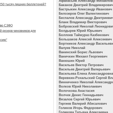
Афанасьев Александр Михайлов
 250 тысяч лишних бюллетеней?
Баканов Дмитрий Владимирови
Бастрыкин Александр Иванович
Белозеров Олег Валентинович
Беспалов Александр Дмитриеви
Бланк Владимир Викторович
тво СЗФО
Бобровский Николай Леонидови
Болдырев Юрий Юрьевич
ый резерв чиновников для
Боллоев Таймураз Казбекович
Большаков Алексей Алексеевич
ссию"
Бортников Александр Васильев
Валуев Николай
Ванинский Борис Львович
Ваничкин Михаил Георгиевич
Ванюшин Юрий
Васильев Виктор Петрович
Васильев Дмитрий Валерьевич
Васильева Елена Александровн
Веревкин-Рохальский Сергей В
Винниченко Николай Александр
Волков Юрий Николаевич
Волочкова Анастасия
Волчек Денис Геннадьевич
Вязалов Сергей Юрьевич
Гергиев Валерий Абисалович
Голиков Игорь Федорович
Голикова Татьяна Алексеевна