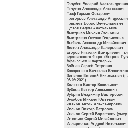
Голубев Валерий Александрови
Голутва Александр Алексеевич
Греф Герман Оскарович
Григорьев Александр Андреевич
Грызлов Борис Вячеславович
Густов Вадим Анатольевич
Дмитриев Михаил Эгонович
Дмитриева Оксана Генриховна
Дыбаль Александр Михайлович
Дюков Александр Валерьевич
Егоров Николай Дмитриевич - гл
адвокатского бюро «Егоров, Пуг
Афанасьев и партнеры».
Зайцев Сергей Петрович
Захаренков Вячеслав Владимир
Зиничев Евгений Николаевич (п
08.09.2021)
Золотов Виктор Васильевич
Зубков Виктор Алексеевич
Зубрин Владимир Викторович
Зурабов Михаил Юрьевич
Иванов Антон Александрович
Иванов Виктор Петрович
Иванов Сергей Борисович (умер 2
Игнатьев Сергей Михайлович
Илларионов Андрей Николаевич