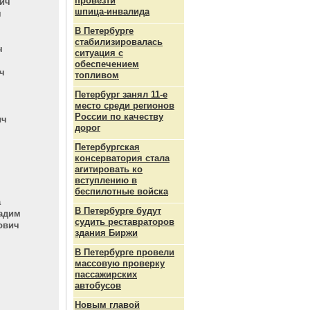
провезти
ич
шпица‑инвалида
ч
В Петербурге
стабилизировалась
ч
ситуация с
обеспечением
ч
топливом
Петербург занял 11-е
место среди регионов
России по качеству
ич
дорог
Петербургская
консерватория стала
агитировать ко
вступлению в
беспилотные войска
а
В Петербурге будут
ладим
судить реставраторов
ович
здания Биржи
В Петербурге провели
массовую проверку
пассажирских
автобусов
Новым главой