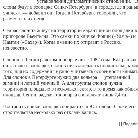
установления дипломатических отношений. «Э
слоны будут в зоопарке Санкт-Петербурга, в городе, где я раньш
учился», — добавил он. Тогда в Петербурге говорили, что 
разместить их негде. 
Сейчас слонята живут на территории карантинной площадки в 
пригороде Вьентьяна. Это самки по кличке Фовин («Удача») и 
Намтан («Сахар»). Когда именно их отправят в Россию, 
неизвестно. 
Слонов в Ленинградском зоопарке нет с 1982 года. Как раньше 
объясняли в зоопарке, слонов нельзя держать поодиночке, кром
того, для их содержания нужно учитывать особенности климата
Для слонов в Петербурге нужно два вольера — утеплённый 
зимний и летний уличный. А для группы слонов нужна 
территория площадью в несколько гектар, в то время как общая 
площадь Ленинградского зоопарка составляет лишь 7,4 га.
Построить новый зоопарк собираются в Юнтолово. Сроки его 
строительства несколько раз откладывались.
|
|
Подели