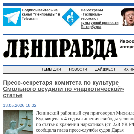
Подписывайтесь на
Небоскрёбы
канал "Ленправды" в
«Газпрома»
Telegram
угрожают
культурной ценности
Петербурга
ТЕМЫ ДНЯ
НОВОСТИ
ДАЙДЖЕСТ
ИХ Н
Пресс-секретаря комитета по культуре
Смольного осудили по «наркотической»
статье
13.05.2026 18:02
Ленинский районный суд приговорил Михаила
Кудрявцева к 4 годам лишения свободы условно
по статье о хранении наркотиков (ст. 228 УК РФ
сообщила глава пресс-службы судов Дарья 