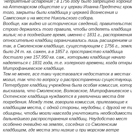
"неприятные испарения"; в 1756 году было запрещено хорони
на Аптекарском обществе и у церкви Иоанна Предтечи; кро
того, закрыты были кладбища у церквей Вознесения и
Сампсония и на месте Никольского собора.
Вообще, как видно из исторических сведений, правительств
строго держалось того правила, чтобы отделять кладбища
жилья; но в позднейшее время, именно с 1831 г., распоряжения
относительно кладбищ ограничивались лишь расширением и
так, в Смоленском кладбище, существующем с 1756 г., земл
было 24 т. кв. сажен, а в 1857 г. пространство кладбища
достигло уже 157.950 кв. саж., которыми кладбище начало
наделяться с 1831 года, т.е. холерного времени, когда откр
Митрофаниевское кладбище.
Тем не менее, все таки чувствовался недостаток в местах 
могил, так что по вопросу о распространении существующи
Петербурге кладбищ учреждена была особая комиссия, кото
высказала, что Смоленское, Волковское, Митрофаниевское 
Охтенское кладбища нуждаются в увеличении места для
погребения. Между тем, говорила комиссия, прилегающие к
кладбищам места, с одной стороны, неудобны, с другой не т
обширны, чтобы могли навсегда уничтожить необходимост
дальнейшего распространения кладбищ. Неудобство мест
особенно очевидно на землях, соседних со Смоленским
кладбищем, где места эти низкие и при морском ветре