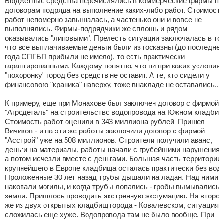
Бюджетные средства перечислялись в коммерческие фирмы п
договорам подряда на выполнение каких-либо работ. Стоимос
работ непомерно завышалась, а частенько они и вовсе не
выполнялись. Фирмы-подрядчики же сплошь и рядом
оказывались "липовыми". Прелесть ситуации заключалась в т
что все выплачиваемые деньги были из госказны (до последне
года СПГБП прибыли не имело), то есть практически
гарантированными. Каждому понятно, что ни при каких услови
"похоронку" город без средств не оставит. А те, кто сидели у
финансового "краника" наверху, тоже внакладе не оставались..
К примеру, еще при Монахове был заключен договор с фирмой
"Агродеталь" на строительство водопровода на Южном кладби
Стоимость работ оценили в 343 миллиона рублей. Пришел
Вичиков - и на эти же работы заключили договор с фирмой
"Асстрой" уже на 508 миллионов. Строители получили аванс,
деньги на материалы, работы начали с грубейшими нарушения
а потом исчезли вместе с деньгами. Большая часть территори
крупнейшего в Европе кладбища осталась практически без во
Проложенные 30 лет назад трубы дышали на ладан. Над ними
накопали могилы, и когда трубы лопались - гробы вымывались
земли. Пришлось проводить экстренную эксгумацию. На втор
же из двух открытых кладбищ города - Ковалевском, ситуация
сложилась еще хуже. Водопровода там не было вообще. При