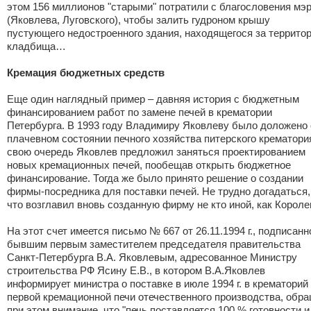
этом 156 миллионов "старыми" потратили с благословения мэ
(Яковлева, Луговского), чтобы залить гудроном крышу
пустующего недостроенного здания, находящегося за террито
кладбища…
Кремация бюджетных средств
Еще один наглядный пример – давняя история с бюджетным
финансированием работ по замене печей в крематории
Петербурга. В 1993 году Владимиру Яковлеву было доложено 
плачевном состоянии печного хозяйства питерского крематори
свою очередь Яковлев предложил заняться проектированием
новых кремационных печей, пообещав открыть бюджетное
финансирование. Тогда же было принято решение о создании
фирмы-посредника для поставки печей. Не трудно догадаться,
что возглавил вновь созданную фирму не кто иной, как Короле
На этот счет имеется письмо № 667 от 26.11.1994 г., подписанн
бывшим первым заместителем председателя правительства
Санкт-Петербурга В.А. Яковлевым, адресованное Министру
строительства РФ Ясину Е.В., в котором В.А.Яковлев
информирует министра о поставке в июле 1994 г. в крематорий
первой кремационной печи отечественного производства, обр
при этом внимание, что "печь поставляется 100 % готовности и