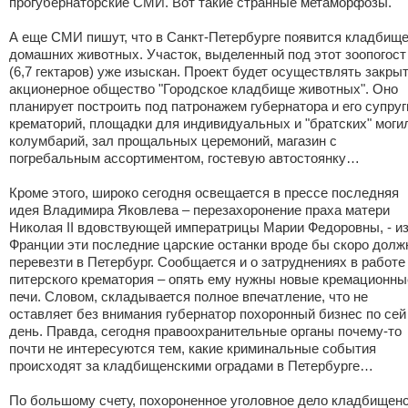
прогубернаторские СМИ. Вот такие странные метаморфозы.
А еще СМИ пишут, что в Санкт-Петербурге появится кладбищ
домашних животных. Участок, выделенный под этот зоопогост
(6,7 гектаров) уже изыскан. Проект будет осуществлять закры
акционерное общество "Городское кладбище животных". Оно
планирует построить под патронажем губернатора и его супруг
крематорий, площадки для индивидуальных и "братских" моги
колумбарий, зал прощальных церемоний, магазин с
погребальным ассортиментом, гостевую автостоянку…
Кроме этого, широко сегодня освещается в прессе последняя
идея Владимира Яковлева – перезахоронение праха матери
Николая II вдовствующей императрицы Марии Федоровны, - и
Франции эти последние царские останки вроде бы скоро дол
перевезти в Петербург. Сообщается и о затруднениях в работе
питерского крематория – опять ему нужны новые кремационны
печи. Словом, складывается полное впечатление, что не
оставляет без внимания губернатор похоронный бизнес по сей
день. Правда, сегодня правоохранительные органы почему-то
почти не интересуются тем, какие криминальные события
происходят за кладбищенскими оградами в Петербурге…
По большому счету, похороненное уголовное дело кладбищен