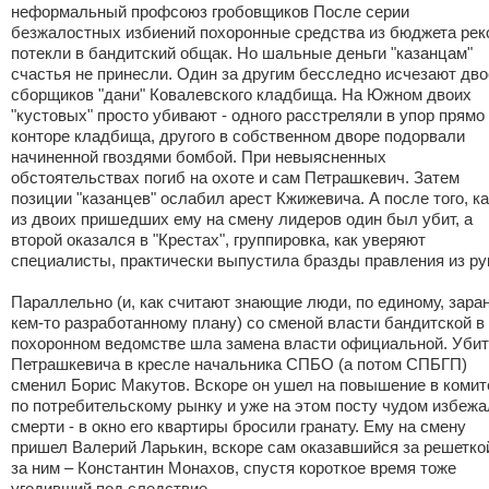
неформальный профсоюз гробовщиков После серии
безжалостных избиений похоронные средства из бюджета рек
потекли в бандитский общак. Но шальные деньги "казанцам"
счастья не принесли. Один за другим бесследно исчезают дво
сборщиков "дани" Ковалевского кладбища. На Южном двоих
"кустовых" просто убивают - одного расстреляли в упор прямо
конторе кладбища, другого в собственном дворе подорвали
начиненной гвоздями бомбой. При невыясненных
обстоятельствах погиб на охоте и сам Петрашкевич. Затем
позиции "казанцев" ослабил арест Кжижевича. А после того, ка
из двоих пришедших ему на смену лидеров один был убит, а
второй оказался в "Крестах", группировка, как уверяют
специалисты, практически выпустила бразды правления из ру
Параллельно (и, как считают знающие люди, по единому, зара
кем-то разработанному плану) со сменой власти бандитской в
похоронном ведомстве шла замена власти официальной. Убит
Петрашкевича в кресле начальника СПБО (а потом СПБГП)
сменил Борис Макутов. Вскоре он ушел на повышение в комит
по потребительскому рынку и уже на этом посту чудом избежа
смерти - в окно его квартиры бросили гранату. Ему на смену
пришел Валерий Ларькин, вскоре сам оказавшийся за решетко
за ним – Константин Монахов, спустя короткое время тоже
угодивший под следствие.