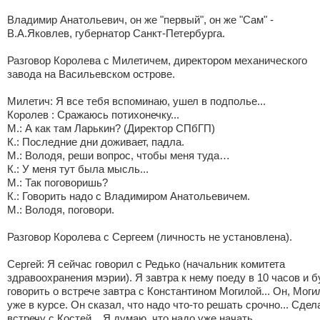
Владимир Анатольевич, он же "первый", он же "Сам" -
В.А.Яковлев, губернатор Санкт-Петербурга.
Разговор Королева с Милетичем, директором механического
завода на Васильевском острове.
Милетич: Я все тебя вспоминаю, ушел в подполье...
Королев : Сражаюсь потихонечку...
М.: А как там Ларькин? (Директор СПбГП)
К.: Последние дни доживает, падла.
М.: Володя, реши вопрос, чтобы меня туда…
К.: У меня тут была мысль...
М.: Так поговоришь?
К.: Говорить надо с Владимиром Анатольевичем.
М.: Володя, поговори.
Разговор Королева с Сергеем (личность не установлена).
Сергей: Я сейчас говорил с Редько (начальник комитета
здравоохранения мэрии). Я завтра к нему поеду в 10 часов и б
говорить о встрече завтра с Константином Могилой... Он, Моги
уже в курсе. Он сказал, что надо что-то решать срочно... Сде
встречу с Костей... Я думаю, что надо уже начать...