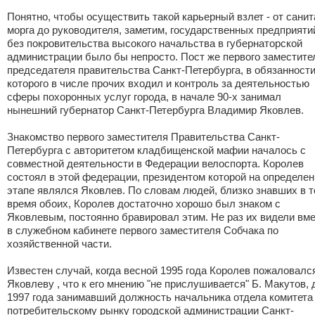
Понятно, чтобы осуществить такой карьерный взлет - от санит
морга до руководителя, заметим, государственных предприятий
без покровительства высокого начальства в губернаторской
администрации было бы непросто. Пост же первого заместите
председателя правительства Санкт-Петербурга, в обязанност
которого в числе прочих входил и контроль за деятельностью
сферы похоронных услуг города, в начале 90-х занимал
нынешний губернатор Санкт-Петербурга Владимир Яковлев.
Знакомство первого заместителя Правительства Санкт-
Петербурга с авторитетом кладбищенской мафии началось с
совместной деятельности в Федерации велоспорта. Королев
состоял в этой федерации, президентом которой на определе
этапе являлся Яковлев. По словам людей, близко знавших в т
время обоих, Королев достаточно хорошо был знаком с
Яковлевым, постоянно бравировал этим. Не раз их видели вм
в служебном кабинете первого заместителя Собчака по
хозяйственной части.
Известен случай, когда весной 1995 года Королев пожаловалс
Яковлеву , что к его мнению "не прислушивается" Б. Макутов, 
1997 года занимавший должность начальника отдела комитета
потребительскому рынку городской администрации Санкт-