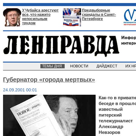
У Чубайса арестуют
Предвыборные
все, что нажито
скандалы в Санкт-
непосильным
Петербурге
трудом
ТЕМЫ ДНЯ
НОВОСТИ
ДАЙДЖЕСТ
ИХ Н
Губернатор «города мертвых»
24.09.2001 00:01
Как-то в приват
беседе в прошл
известный
питерский
тележурналист
Александр
Невзоров