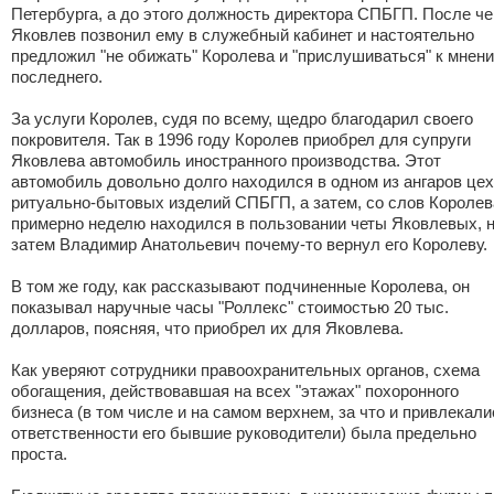
Петербурга, а до этого должность директора СПБГП. После че
Яковлев позвонил ему в служебный кабинет и настоятельно
предложил "не обижать" Королева и "прислушиваться" к мнен
последнего.
За услуги Королев, судя по всему, щедро благодарил своего
покровителя. Так в 1996 году Королев приобрел для супруги
Яковлева автомобиль иностранного производства. Этот
автомобиль довольно долго находился в одном из ангаров це
ритуально-бытовых изделий СПБГП, а затем, со слов Королев
примерно неделю находился в пользовании четы Яковлевых, 
затем Владимир Анатольевич почему-то вернул его Королеву.
В том же году, как рассказывают подчиненные Королева, он
показывал наручные часы "Роллекс" стоимостью 20 тыс.
долларов, поясняя, что приобрел их для Яковлева.
Как уверяют сотрудники правоохранительных органов, схема
обогащения, действовавшая на всех "этажах" похоронного
бизнеса (в том числе и на самом верхнем, за что и привлекали
ответственности его бывшие руководители) была предельно
проста.