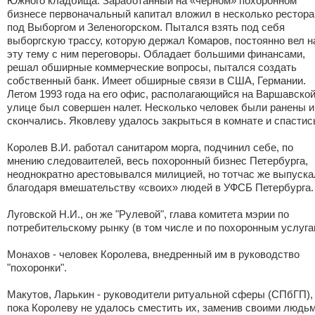
Южного кладбища. Заработанный на «черном» похоронном
бизнесе первоначальный капитал вложил в несколько рестора
под Выборгом и Зеленогорском. Пытался взять под себя
выборгскую трассу, которую держал Комаров, постоянно вел н
эту тему с ним переговоры. Обладает большими финансами,
решал обширные коммерческие вопросы, пытался создать
собственный банк. Имеет обширные связи в США, Германии.
Летом 1993 года на его офис, располагающийся на Варшавско
улице был совершен налет. Несколько человек были ранены и
скончались. Яковлеву удалось закрыться в комнате и спасти
Королев В.И. работал санитаром морга, подчинил себе, по
мнению следоваителей, весь похоронный бизнес Петербурга,
неоднократно арестовывался милицией, но тотчас же выпуска
благодаря вмешательству «своих» людей в УФСБ Петербурга.
Луговской Н.И., он же "Рулевой", глава комитета мэрии по
потребительскому рынку (в том числе и по похоронным услуга
Монахов - человек Королева, внедренный им в руководство
"похоронки".
Макутов, Ларькин - руководители ритуальной сферы (СПбГП),
пока Королеву не удалось сместить их, заменив своими людьм