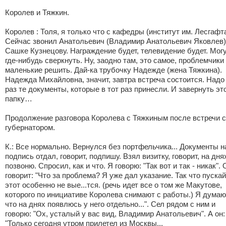
Королев и Тяжкин.
Королев : Толя, я только что с кафедры (институт им. Лесгафта
Сейчас звонил Анатольевич (Владимир Анатольевич Яковлев)
Сашке Кузнецову. Награждение будет, телевидение будет. Мог
где-нибудь сверкнуть. Ну, заодно там, это самое, проблемчики
маленькие решить. Дай-ка трубочку Надежде (жена Тяжкина).
Надежда Михайловна, значит, завтра встреча состоится. Надо
раз те документы, которые в тот раз принесли. И завернуть эт
папку…
Продолжение разговора Королева с Тяжкиным после встречи с
губернатором.
К.: Все нормально. Вернулся без портфельчика... Документы н
подпись отдал, говорит, подпишу. Взял визитку, говорит, на дня
позвоню. Спросил, как и что. Я говорю: "Так вот и так - никак". 
говорит: "Что за проблема? Я уже дал указание. Так что пускай
этот особенно не вые...тся. (речь идет все о том же Макутове,
которого по инициативе Королева снимают с работы.) Я думаю
что на днях появлюсь у него отдельно...". Сел рядом с ним и
говорю: "Ох, усталый у вас вид, Владимир Анатольевич". А он:
"Только сегодня утром прилетел из Москвы...