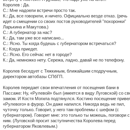
Королев : Да.
С.: Мне надоели встречи просто так.
К.: Да, все говорили, и ничего. Официально везде отказ. (речь
идет о смещении со своих постов руководителей "похоронки"
Ларькина и Макутова.)
С.: А губернатор за нас?
К.: Да, там уже все написано...
С.: Ясно. Ты когда будешь с губернатором встречаться?
К.: Когда приедет.
С.: Ясно. Его сейчас нет в городе?
К.: Да, немножко нету. Сережа, ладно, давай не по телефону.
Королев беседует с Тяжкиным, ближайшим сподручным,
директором автобазы СПбГП.
Королев передает свои впечатления от посещения бани в
Пассаже: Ну, «Рулевой» был (имеется в виду Луговской) со с
замом. И Костя Могила подтянулся. Костино посещение приве
«Рулевого» в фурор. Он даже напился. Никогда ведь не пил,
чуточку только. Говорит, у него там проблемы с шефом (с
губернатором). Говорит мне: это только ты можешь, поговори с
ним. (Луговской просит заступничества Королева перед
губернатором Яковлевым.)