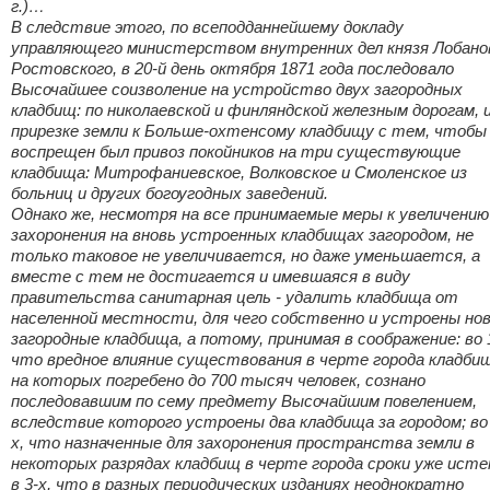
г.)…
В следствие этого, по всеподданнейшему докладу
управляющего министерством внутренних дел князя Лобано
Ростовского, в 20-й день октября 1871 года последовало
Высочайшее соизволение на устройство двух загородных
кладбищ: по николаевской и финляндской железным дорогам, и
прирезке земли к Больше-охтенсому кладбищу с тем, чтобы
воспрещен был привоз покойников на три существующие
кладбища: Митрофаниевское, Волковское и Смоленское из
больниц и других богоугодных заведений.
Однако же, несмотря на все принимаемые меры к увеличению
захоронения на вновь устроенных кладбищах загородом, не
только таковое не увеличивается, но даже уменьшается, а
вместе с тем не достигается и имевшаяся в виду
правительства санитарная цель - удалить кладбища от
населенной местности, для чего собственно и устроены но
загородные кладбища, а потому, принимая в соображение: во 1
что вредное влияние существования в черте города кладби
на которых погребено до 700 тысяч человек, сознано
последовавшим по сему предмету Высочайшим повелением,
вследствие которого устроены два кладбища за городом; во 
х, что назначенные для захоронения пространства земли в
некоторых разрядах кладбищ в черте города сроки уже исте
в 3-х, что в разных периодических изданиях неоднократно