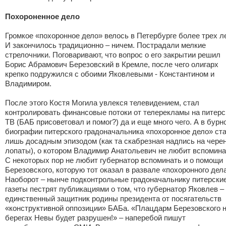
Похороненное дело
Громкое «похоронное дело» велось в Петербурге более трех ле
И закончилось традиционно – ничем. Пострадали мелкие
стрелочники. Поговаривают, что вопрос о его закрытии решил
Борис Абрамович Березовский в Кремле, после чего олигарх
крепко подружился с обоими Яковлевыми - Константином и
Владимиром.
После этого Костя Могила увлекся телевидением, стал
контролировать финансовые потоки от телерекламы на питер
ТВ (БАБ присоветовал и помог?) да и еще много чего. А в бурн
биографии питерского градоначальника «похоронное дело» ст
лишь досадным эпизодом (как та скабрезная надпись на чере
лопаты), о котором Владимир Анатольевич не любит вспомина
С некоторых пор не любит губернатор вспоминать и о помощи
Березовского, которую тот оказал в развале «похоронного дел
Наоборот – нынче подконтрольные градоначальнику питерски
газеты пестрят публикациями о том, что губернатор Яковлев –
единственный защитник родины президента от посягательств
«конструктивной оппозиции» БАБа. «Плацдарм Березовского 
берегах Невы будет разрушен!» – наперебой пишут