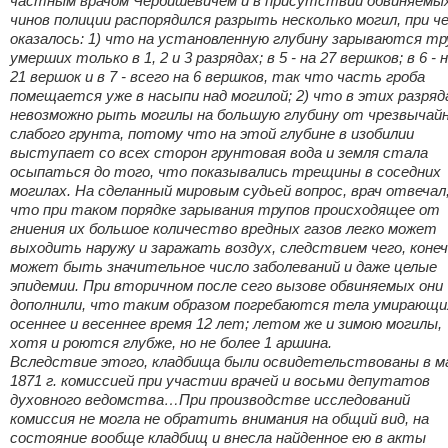
частным врачом Чербишевичем и в присутствии обвиняемых
чинов полиции распорядился разрыть несколько могил, при ч
оказалось: 1) что на установленную глубину зарываются т
умерших только в 1, 2 и 3 разрядах; в 5 - на 27 вершков; в 6 - 
21 вершок и в 7 - всего на 6 вершков, так что часть гроба
помещается уже в насыпи над могилой; 2) что в этих разряд
невозможно рыть могилы на большую глубину от чрезвычай
слабого грунта, потому что на этой глубине в изобилии
выступает со всех сторон грунтовая вода и земля стала
осыпаться до того, что показывались трещины в соседних
могилах. На сделанный мировым судьей вопрос, врач отвечал
что при таком порядке зарывания трупов происходящее от
гниения их большое количество вредных газов легко может
выходить наружу и заражать воздух, следствием чего, конеч
может быть значительное число заболеваний и даже целые
эпидемии. При вторичном после сего вызове обвиняемых они
дополнили, что таким образом погребаются тела умирающи
осеннее и весеннее время 12 лет; летом же и зимою могилы,
хотя и роются глубже, но не более 1 аршина.
Вследствие этого, кладбища были освидетельствованы в м
1871 г. комиссией при участии врачей и восьми депутатов
духовного ведомства…При производстве исследований
комиссия не могла не обратить внимания на общий вид, на
состояние вообще кладбищ и внесла найденное ею в акты