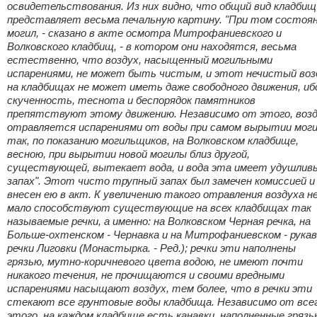
освидетельствования. Из них видно, что общий вид кладбищ
представляет весьма печальную картину. "При том состоя
могил, - сказано в акте осмотра Митрофаниевского и
Волковского кладбищ, - в котором они находятся, весьма
естественно, что воздух, насыщенный могильными
испарениями, не может быть чистым, и этот нечистый воз
на кладбищах не может иметь даже свободного движения, иб
скученность, теснота и беспорядок памятников
препятствуют этому движению. Независимо от этого, воз
отравляется испарениями от воды при самом вырытии моги
так, по показанию могильщиков, на Волковском кладбище,
весною, при вырытии новой могилы близ другой,
существующей, вытекает вода, и вода эта имеет удушлив
запах". Этот чисто трупный запах был замечен комиссией и
внесен ею в акт. К увеличению такого отравления воздуха н
мало способствуют существующие на всех кладбищах так
называемые речки, а именно: на Волковском Черная речка, на
Больше-охтенском - Чернавка и на Митрофаниевском - рукав
речки Лиговки (Монастырка. - Ред.); речки эти наполнены
грязью, мутно-коричневого цвета водою, не имеют почти
никакого течения, не прочищаются и своими вредными
испарениями насыщают воздух, тем более, что в речки эти
стекают все грунтовые воды кладбища. Независимо от все
этого, на каждом кладбище есть канавки, наполненные грязь