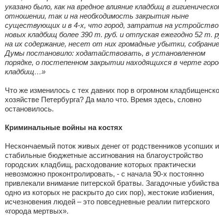
указано было, как на вредное влияние кладбищ в гигиеническо
отношении, так и на необходимость закрытия ныне
существующих и в 4-х, что город, затратив на устройство
новых кладбищ более 390 т. руб. и отпуская ежегодно 52 т. р
на их содержание, несет от них громадные убытки, собрани
Думы постановило: ходатайствовать, в установленном
порядке, о постепенном закрытии находящихся в черте горо
кладбищ…»
Что же изменилось с тех давних пор в огромном кладбищенск
хозяйстве Петербурга? Да мало что. Время здесь, словно
остановилось.
Криминальные войны на костях
Нескончаемый поток живых денег от родственников усопших и
стабильные бюджетные ассигнования на благоустройство
городских кладбищ, расходование которых практически
невозможно проконтролировать, - с начала 90-х постоянно
привлекали внимание питерской братвы. Загадочные убийства
одно из которых не раскрыто до сих пор), жестокие избиения,
исчезновения людей – это повседневные реалии питерского
«города мертвых».