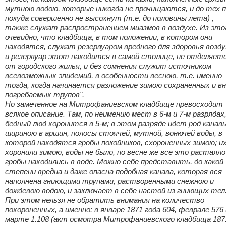
мутною водою, которые никогда не прочищаются, и до тех п
покуда совершенно не высохнут (т.е. до половины лета) ,
также служат распространением миазмов в воздухе. Из это
очевидно, что кладбища, в том положении, в котором они
находятся, служат резервуаром вредного для здоровья возду
и резервуар этот находится в самой столице, не отделяет
от городского жилья, и без сомнения служит источником
всевозможных эпидемий, в особенности весною, т.е. именно
тогда, когда начинается разложение зимою сохраненных и в
погребаемых трупов".
Но замеченное на Митрофаниевском кладбище превосходит
всякое описание. Там, по неимению мест в 6-м и 7-м разрядах
бедный люд хоронится в 5-м; в этом разряде идет род канав
шириною в аршин, полосы стоячей, мутной, вонючей воды, в
которой находятся гробы покойников, схороненных зимою; и
хоронили зимою, воды не было, по весне же все это растаяло
гробы находились в воде. Можно себе представить, до какой
степени вредна и даже опасна подобная канава, которая вся
наполнена гниющими трупами, растворенными снежною и
дождевою водою, и заключает в себе настой из гниющих тел
При этом нельзя не обратить внимания на количество
похороненных, а именно: в январе 1871 года 604, феврале 576 
марте 1.108 (акт осмотра Митрофаниевского кладбища 187