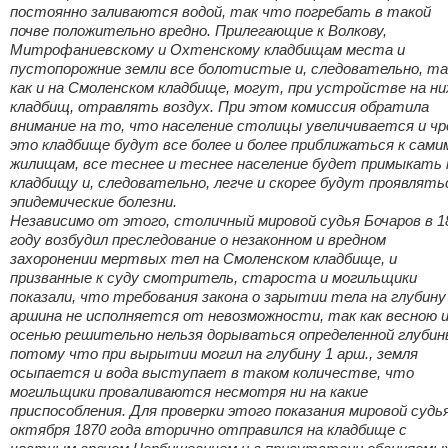
постоянно заливаются водой, так что погребать в такой
почве положительно вредно. Прилегающие к Волкову,
Митрофаниевскому и Охтенскому кладбищам места и
пустопорожние земли все болотистые и, следовательно, т
как и на Смоленском кладбище, могут, при устройстве на ни
кладбищ, отравлять воздух. При этом комиссия обратила
внимание на то, что население столицы увеличивается и чр
это кладбище будут все более и более приближаться к сами
жилищам, все теснее и теснее население будет примыкать 
кладбищу и, следовательно, легче и скорее будут проявлять
эпидемические болезни.
Независимо от этого, столичный мировой судья Бочаров в 1
году возбудил преследование о незаконном и вредном
захоронении мертвых тел на Смоленском кладбище, и
призванные к суду смотритель, староста и могильщики
показали, что требования закона о зарытии тела на глубину
аршина не исполняется от невозможности, так как весною 
осенью решительно нельзя дорываться определенной глубин
потому что при вырытии могил на глубину 1 арш., земля
осыпается и вода выступает в таком количестве, что
могильщики проваливаются несмотря ни на какие
приспособления. Для проверки этого показания мировой судья
октября 1870 года вторично отправился на кладбище с