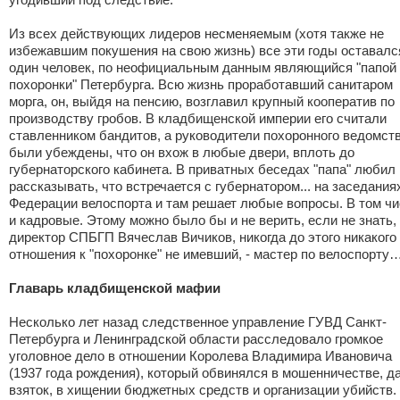
Из всех действующих лидеров несменяемым (хотя также не
избежавшим покушения на свою жизнь) все эти годы оставалс
один человек, по неофициальным данным являющийся "папой
похоронки" Петербурга. Всю жизнь проработавший санитаром
морга, он, выйдя на пенсию, возглавил крупный кооператив по
производству гробов. В кладбищенской империи его считали
ставленником бандитов, а руководители похоронного ведомст
были убеждены, что он вхож в любые двери, вплоть до
губернаторского кабинета. В приватных беседах "папа" любил
рассказывать, что встречается с губернатором... на заседания
Федерации велоспорта и там решает любые вопросы. В том ч
и кадровые. Этому можно было бы и не верить, если не знать,
директор СПБГП Вячеслав Вичиков, никогда до этого никакого
отношения к "похоронке" не имевший, - мастер по велоспорту
Главарь кладбищенской мафии
Несколько лет назад следственное управление ГУВД Санкт-
Петербурга и Ленинградской области расследовало громкое
уголовное дело в отношении Королева Владимира Ивановича
(1937 года рождения), который обвинялся в мошенничестве, д
взяток, в хищении бюджетных средств и организации убийств.