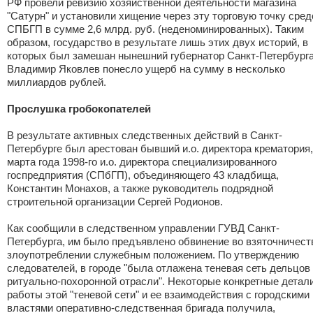
РФ провели ревизию хозяйственной деятельности магазина
"Сатурн" и установили хищение через эту торговую точку сред
СПБГП в сумме 2,6 млрд. руб. (неденоминированных). Таким
образом, государство в результате лишь этих двух историй, в
которых был замешан нынешний губернатор Санкт-Петербург
Владимир Яковлев понесло ущерб на сумму в несколько
миллиардов рублей.
Прослушка гробокопателей
В результате активных следственных действий в Санкт-
Петербурге был арестован бывший и.о. директора крематория,
марта года 1998-го и.о. директора специализированного
госпредприятия (СПбГП), объединяющего 43 кладбища,
Константин Монахов, а также руководитель подрядной
строительной организации Сергей Родионов.
Как сообщили в следственном управлении ГУВД Санкт-
Петербурга, им было предъявлено обвинение во взяточничест
злоупотреблении служебным положением. По утверждению
следователей, в городе "была отлажена теневая сеть дельцов
ритуально-похоронной отрасли". Некоторые конкретные детал
работы этой "теневой сети" и ее взаимодействия с городскими
властями оперативно-следственная бригада получила,