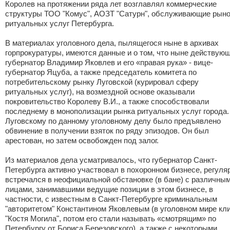
Королев на протяжении ряда лет возглавлял коммерческие
структуры ТОО "Комус", АОЗТ "Сатурн", обслуживающие рын
ритуальных услуг Петербурга.
В материалах уголовного дела, пылящегося ныне в архивах
горпрокуратуры, имеются данные и о том, что ныне действую
губернатор Владимир Яковлев и его «правая рука» - вице-
губернатор Яцуба, а также председатель комитета по
потребительскому рынку Луговской (курировал сферу
ритуальных услуг), на возмездной основе оказывали
покровительство Королеву В.И., а также способствовали
последнему в монополизации рынка ритуальных услуг города.
Луговскому по данному уголовному делу было предъявлено
обвинение в получении взяток по ряду эпизодов. Он был
арестован, но затем освобожден под залог.
Из материалов дела усматривалось, что губернатор Санкт-
Петербурга активно участвовал в похоронном бизнесе, регуля
встречался в неофициальной обстановке (в бане) с различны
лицами, занимавшими ведущие позиции в этом бизнесе, в
частности, с известным в Санкт-Петербурге криминальным
"авторитетом" Константином Яковлевым (в уголовном мире кл
"Костя Могила", потом его стали называть «смотрящим» по
Петербургу от Бориса Березовского), а также с некоторыми