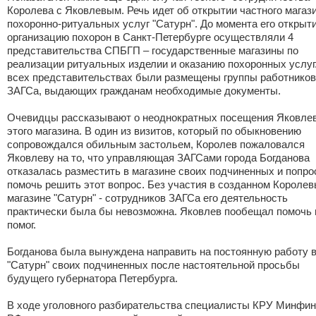
Королева с Яковлевым. Речь идет об открытии частного магаз
похоронно-ритуальных услуг "Сатурн". До момента его открыт
организацию похорон в Санкт-Петербурге осуществляли 4
представительства СПБГП – государственные магазины по
реализации ритуальных изделии и оказанию похоронных услуг
всех представительствах были размещены группы работников
ЗАГСа, выдающих гражданам необходимые документы.
Очевидцы рассказывают о неоднократных посещения Яковле
этого магазина. В один из визитов, который по обыкновению
сопровождался обильным застольем, Королев пожаловался
Яковлеву на то, что управляющая ЗАГСами города Богданова
отказалась разместить в магазине своих подчиненных и попро
помочь решить этот вопрос. Без участия в созданном Короле
магазине "Сатурн" - сотрудников ЗАГСа его деятельность
практически была бы невозможна. Яковлев пообещал помочь 
помог.
Богданова была вынуждена направить на постоянную работу 
"Сатурн" своих подчиненных после настоятельной просьбы
будущего губернатора Петербурга.
В ходе уголовного разбирательства специалисты КРУ Минфи