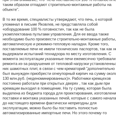
таким образом отпадают строительно-монтажные работы на
объекте".
В то же время, специалисты утверждают, что печь, о которой
упоминал в письме Яковлев, не представляла собой
«оборудование 100 % готовности», так как не была
укомплектована пультами управления. Для ее ввода также
необходимо было произвести строительно-монтажные работы,
автоматическую и режимно-тепловую наладки. Кроме того,
поставляемые печи не имели технических паспортов, так как н
выдержали испытаний технадзора по месту изготовления. С
момента эксплуатации указанные печи ежемесячно требовали
ремонта из-за разрушения от тепловой нагрузки установленны
них шамотных плит, в связи с чем крематорий "дополнительно
был вынужден приобрести огнеупорный кирпич на сумму окол
130 млн.руб. (неденоминированных)». Работники кремцехов
постоянно работали при открытых дверях , так как дым при
кремации выходил в помещение. На ту сумму, которая была
выделена из бюджета города для проектирования, изготовлени
поставки и монтажа указанных печей, которые с самого начала
до настоящего времени фактически непригодны для
эксплуатации, можно было бы поставить полностью
автоматизированные импортные печи. Но этого почему-то