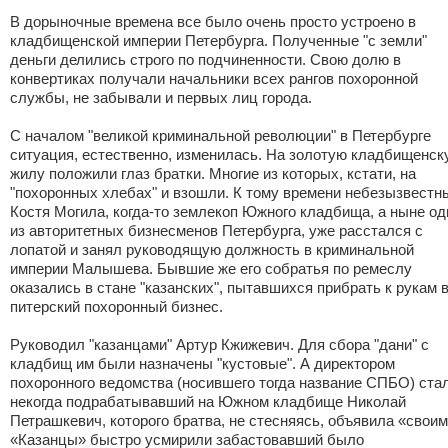
В дорыночные времена все было очень просто устроено в
кладбищенской империи Петербурга. Полученные "с земли"
деньги делились строго по подчиненности. Свою долю в
конвертиках получали начальники всех рангов похоронной
службы, не забывали и первых лиц города.
С началом "великой криминальной революции" в Петербурге
ситуация, естественно, изменилась. На золотую кладбищенск
жилу положили глаз братки. Многие из которых, кстати, на
"похоронных хлебах" и взошли. К тому времени небезызвестн
Костя Могила, когда-то землекоп Южного кладбища, а ныне од
из авторитетных бизнесменов Петербурга, уже расстался с
лопатой и занял руководящую должность в криминальной
империи Малышева. Бывшие же его собратья по ремеслу
оказались в стане "казанских", пытавшихся прибрать к рукам 
питерский похоронный бизнес.
Руководил "казанцами" Артур Кжижевич. Для сбора "дани" с
кладбищ им были назначены "кустовые". А директором
похоронного ведомства (носившего тогда название СПБО) ста
некогда подрабатывавший на Южном кладбище Николай
Петрашкевич, которого братва, не стесняясь, объявила «своим
«Казанцы» быстро усмирили забастовавший было