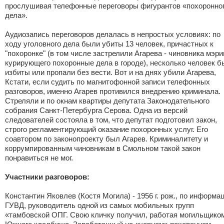
прослушивая телефонные переговоры фигурантов «похоронно
дела».
Аудиозапись переговоров делалась в непростых условиях: по
ходу уголовного дела были убиты 13 человек, причастных к
"похоронке" (в том числе застрелили Агарева - чиновника мэри
курирующего похоронные дела в городе), несколько человек 
избиты или пропали без вести. Вот и на днях убили Агарева,
Кстати, если судить по магнитофонной записи телефонных
разговоров, именно Агарев противился внедрению криминала.
Стреляли и по окнам квартиры депутата Законодательного
собрания Санкт-Петербурга Серова. Одна из версий
следователей состояла в том, что депутат подготовил закон,
строго регламентирующий оказание похоронных услуг. Его
соавтором по законопроекту был Агарев. Криминалитету и
коррумпированным чиновникам в Смольном такой закон
понравиться не мог.
Участники разговоров:
Константин Яковлев (Костя Могила) - 1956 г. рож., по информа
ГУВД, руководитель одной из самых мобильных групп
«тамбовской ОПГ. Свою кличку получил, работая могильщико