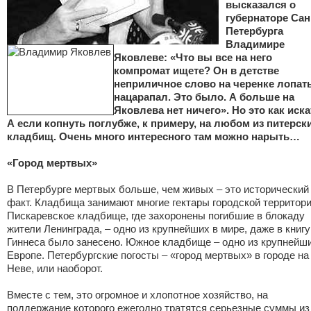
высказался о
губернаторе Сан
Петербурга
Владимире
Яковлеве: «Что вы все на него
компромат ищете? Он в детстве
неприличное слово на черенке лопат
нацарапал. Это было. А больше на
Яковлева нет ничего». Но это как иска
А если копнуть поглубже, к примеру, на любом из питерск
кладбищ. Очень много интересного там можно нарыть…
«Город мертвых»
В Петербурге мертвых больше, чем живых – это исторический
факт. Кладбища занимают многие гектары городской территори
Пискаревское кладбище, где захоронены погибшие в блокаду
жители Ленинграда, – одно из крупнейших в мире, даже в книгу
Гиннеса было занесено. Южное кладбище – одно из крупнейши
Европе. Петербургские погосты – «город мертвых» в городе на
Неве, или наоборот.
Вместе с тем, это огромное и хлопотное хозяйство, на
поддержание которого ежегодно тратятся серьезные суммы из