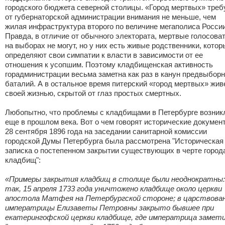
городского бюджета северной столицы. «Город мертвых» треб
от губернаторской администрации внимания не меньше, чем
жилая инфраструктура второго по величине мегаполиса России
Правда, в отличие от обычного электората, мертвые голосова
на выборах не могут, но у них есть живые родственники, котор
определяют свои симпатии к власти в зависимости от ее
отношения к усопшим. Поэтому кладбищенская активность
горадминистрации весьма заметна как раз в канун предвыбор
баталий. А в остальное время питерский «город мертвых» жив
своей жизнью, скрытой от глаз простых смертных.
Любопытно, что проблемы с кладбищами в Петербурге возник
еще в прошлом века. Вот о чем говорят исторические докумен
28 сентября 1896 года на заседании санитарной комиссии
городской Думы Петербурга была рассмотрена "Историческая
записка о постепенном закрытии существующих в черте город
кладбищ":
«Примеры закрытия кладбищ в столице были неоднократны:
так, 15 апреля 1733 года уничтожено кладбище около церкви
апостола Матфея на Петербургской стороне; в царствова
императрицы Елизаветы Петровны закрыто бывшее при
екатерингофской церкви кладбище, где императрица замет