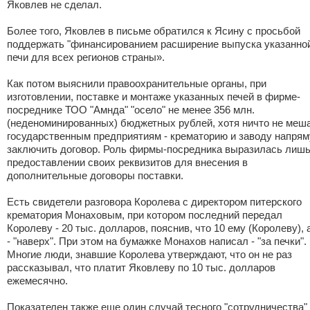
Яковлев не сделал.
Более того, Яковлев в письме обратился к Ясину с просьбой
поддержать "финансированием расширение выпуска указанно
печи для всех регионов страны».
Как потом выяснили правоохранительные органы, при
изготовлении, поставке и монтаже указанных печей в фирме-
посреднике ТОО "Амнда" "осело" не менее 356 млн.
(неденоминированных) бюджетных рублей, хотя ничто не меш
государственным предприятиям - крематорию и заводу напря
заключить договор. Роль фирмы-посредника выразилась лишь
предоставлении своих реквизитов для внесения в
дополнительные договоры поставки.
Есть свидетели разговора Королева с директором питерского
крематория Монаховым, при котором последний передал
Королеву - 20 тыс. долларов, пояснив, что 10 ему (Королеву), 
- "наверх". При этом на бумажке Монахов написал - "за печки".
Многие люди, знавшие Королева утверждают, что он не раз
рассказывал, что платит Яковлеву по 10 тыс. долларов
ежемесячно.
Показателен также еще один случай тесного "сотрудничества"