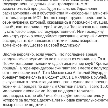
государственные деньги, а контролировать этот
замечательный процесс будет начальник Управления
расквартирования и обустройства Минобороны Нагинский
его товарищи по МО? Честно говоря, трудно представить
себе человека, который, оказавшись в подобной ситуации,
начнёт, как говаривал герой комедии "Кавказская пленниц
путать "свою шерсть с государственной". Или господину
министру срочно понадобился гражданин, который сможе
распределять финансовые потоки и приватизировать
армейское имущество за своей подписью?
Вполне вероятно, если учесть, что последнее время
сердюковское ведомство не вылезает из скандалов. То в
Перми товарищи тыловики сдают здание под клуб "Хрома
лошадь", а горе-арендаторы сжигают его вместе с полуто
сотнями посетителей. То в Москве сам Анатолий Эдуардо
обещает перечислить в бюджет 10651,1 миллиона рублей,
вырученных от реализации военного имущества и военно
техники, а передёт, по данным Счётной палаты, всего 150
миллионов с копейками. Когда по дороге теряются
миллиарды, как не обойтись без надёжного освоителя, у
которого за полтора десятка лет ни один контрольно-счёт
комар носа не подточил!