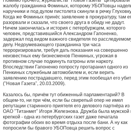
Помимо прочего, журналисты "Новой Газеты" цитировали
жалобу гражданина Фоминых, которому УБОПовцы надел
наручники и под дулом пистолета скинули в речку Глуховку
Когда же Фоминых принёс заявление в прокуратуру, там е
разорвали и сказали, что своего друга в обиду не дадут.
Ничем закончилась и история с петербуржцем, которого
человек, представившийся Александром Гапоненко,
задержал под видом важного свидетеля по расследуемом
делу. Недоумевающего гражданина три часа
терроризировали, требуя дать показания на совершенно
неизвестных ему бизнесменов Пенкиных, угрожая в
противном случае подкинуть патроны или наркоту.
Впоследствии Гапоненко попросту протаранил одного из
Пенкиных служебным автомобилем и, если верить
заявлению пострадавшего, перед этим пообещал его убит
("Новая Газета", 20.03.2009).
Казалось бы, причём тут обиженный парламентарий? В
общем-то, ни при чём, если бы свирепый опер не имел
репутации старинного приятеля его делового партнёра из
ОАО "Титанмет" Игоря Железнова. Дружба была мужской 
крепкой - одна из петербургских газет даже печатала
фотографии обоих во время отдыха после бани. А ну как
попросили бы бравого УБОПовца решить вопрос с