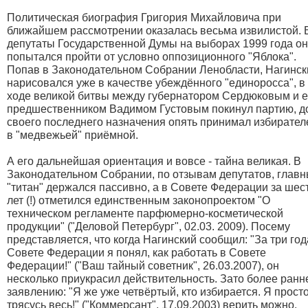
Политическая биография Григория Михайловича при
ближайшем рассмотрении оказалась весьма извилистой. 
депутаты Государственной Думы на выборах 1999 года он
попытался пройти от условно оппозиционного "Яблока".
Попав в Законодательном Собрании Ленобласти, Нагинск
нарисовался уже в качестве убеждённого "единоросса", в
ходе великой битвы между губернатором Сердюковым и е
предшественником Вадимом Густовым покинул партию, д
своего последнего назначения опять принимал избирател
в "медвежьей" приёмной.
А его дальнейшая ориентация и вовсе - тайна великая. В
Законодательном Собрании, по отзывам депутатов, глав
"титан" держался пассивно, а в Совете Федерации за шес
лет (!) отметился единственным законопроектом "О
техническом регламенте парфюмерно-косметической
продукции" ("Деловой Петербург", 02.03. 2009). Посему
представляется, что когда Нагинский сообщил: "За три год
Совете Федерации я понял, как работать в Совете
Федерации!" ("Ваш тайный советник", 26.03.2007), он
несколько приукрасил действительность. Зато более ранн
заявлению: "Я же уже четвёртый, кто избирается. Я прост
трясусь весь!" ("Коммерсант", 17.09.2003) верить можно.