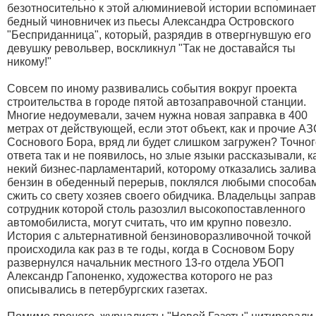
безотносительно к этой алюминиевой истории вспоминае
бедный чиновничек из пьесы Александра Островского
"Бесприданница", который, разрядив в отвергнувшую его
девушку револьвер, воскликнул "Так не доставайся ты
никому!"
Совсем по иному развивались события вокруг проекта
строительства в городе пятой автозаправочной станции.
Многие недоумевали, зачем нужна новая заправка в 400
метрах от действующей, если этот объект, как и прочие А
Соснового Бора, вряд ли будет слишком загружен? Точног
ответа так и не появилось, но злые языки рассказывали, к
некий бизнес-парламентарий, которому отказались залива
бензин в обеденный перерыв, поклялся любыми способа
сжить со свету хозяев своего обидчика. Владельцы заправ
сотрудник которой столь разозлил высокопоставленного
автомобилиста, могут считать, что им крупно повезло.
История с альтернативной бензиноворазливочной точкой
происходила как раз в те годы, когда в Сосновом Бору
развернулся начальник местного 13-го отдела УБОП
Александр Гапоненко, художества которого не раз
описывались в петербургских газетах.