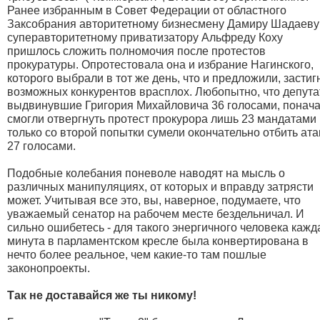
Ранее избранным в Совет Федерации от областного
Заксобрания авторитетному бизнесмену Дамиру Шадаеву
суперавторитетному приватизатору Альфреду Коху
пришлось сложить полномочия после протестов
прокуратуры. Опротестовала она и избрание Нагинского,
которого выбрали в тот же день, что и предложили, застиг
возможных конкурентов врасплох. Любопытно, что депута
выдвинувшие Григория Михайловича 36 голосами, понач
смогли отвергнуть протест прокурора лишь 23 мандатами 
только со второй попытки сумели окончательно отбить ата
27 голосами.
Подобные колебания поневоле наводят на мысль о
различных манипуляциях, от которых и вправду затрясти
может. Учитывая все это, вы, наверное, подумаете, что
уважаемый сенатор на рабочем месте бездельничал. И
сильно ошибетесь - для такого энергичного человека кажд
минута в парламентском кресле была конвертирована в
нечто более реальное, чем какие-то там пошлые
законопроекты.
Так не доставайся же ты никому!