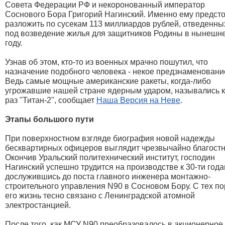
Совета Федерации РФ и некоронованный император
Соснового Бора Григорий Нагинский. Именно ему предст
разложить по сусекам 113 миллиардов рублей, отведенны
под возведение жилья для защитников Родины в нынешн
году.
Узнав об этом, кто-то из военных мрачно пошутил, что
назначение подобного человека - некое предзнаменовани
Ведь самые мощные американские ракеты, когда-либо
угрожавшие нашей стране ядерным ударом, назывались к
раз "Титан-2", сообщает
Наша Версия на Неве
.
Этапы большого пути
При поверхностном взгляде биография новой надежды
бесквартирных офицеров выглядит чрезвычайно благостн
Окончив Уральский политехнический институт, господин
Нагинский успешно трудится на производстве к 30-ти год
дослужившись до поста главного инженера монтажно-
строительного управления N90 в Сосновом Бору. С тех по
его жизнь тесно связано с Ленинградской атомной
электростанцией.
После того, как МСУ N90 преобразовалось в акционерное