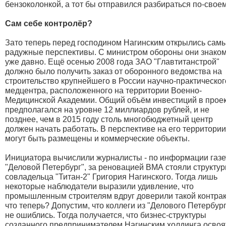
бензоколонкой, а тот бы отправился разбираться по-свое
Сам себе контролёр?
Зато теперь перед господином Нагинским открылись сам
радужные перспективы. С министром обороны они знако
уже давно. Ещё осенью 2008 года ЗАО "Главтитанстрой"
должно было получить заказ от оборонного ведомства на
строительство крупнейшего в России научно-практическог
медцентра, расположенного на территории Военно-
Медицинской Академии. Общий объём инвестиций в прое
предполагался на уровне 12 миллиардов рублей, и не
позднее, чем в 2015 году столь многобюджетный центр
должен начать работать. В перспективе на его территории
могут быть размещены и коммерческие объекты.
Инициатора вычислили журналисты - по информации газ
"Деловой Петербург", за реновацией ВМА стояли структу
совладельца "Титан-2" Григория Нагинского. Тогда лишь
некоторые наблюдатели выразили удивление, что
промышленным строителям вдруг доверили такой контрак
что теперь? Допустим, что коллеги из "Делового Петербур
не ошиблись. Тогда получается, что бизнес-структуры
созданного предпринимателем Нагинским холдинга освоя