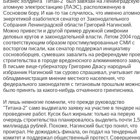
Бизнес холдинга "Титан-2" был завязан на Ленинградскую
атомную электростанцию (ЛАЭС), расположенную в
Сосновом бору. И как-то так случилось, что именно атомн
энергетикой озаботился сенатор от Законодательного
Собрания Ленинградской области Григорий Нагинский.
Можно привести и другой пример дружной симфонии
деловых кругов и законодательной власти. Летом 2004 го
соответствующим образом простимулированные СМИ с
восторгом писали, как сенатор поддержал инициативу
сосновоборцев, сумевших завалить на референдуме прое
строительства в городе вредоносного алюминиевого заво
В письме вице-губернатору Григорию Двасу народный
избранник Нагинский так сурово спрашивал, учитывает ли
обладминистрация мнение местного населения, что
федерального законодателя с титановым прошлым можн
было принять за какого-нибудь отчаянного гринписника.
И лишь немногие помнили, что прежде руководство
"Титана-2" само выдвигало заявку на участие в тендере н
проведение работ. Кусок был жирным: только на первую
очередь строительства планировалось выделить почти 1,5
миллиарда рублей. Похоже, Нагинский быстро понял, что
проиграл. Не дожидаясь финала, он подал на тендерный
комитет и поддержал общественный протест. Совершенн