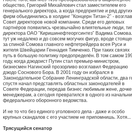
общество, Григорий Михайлович стал заместителем его
генерального директора, а когда предприятие и ряд други
фирм объединились в холдинг "Концерн Титан-2" - возгла
Совет директоров новой компании. Среди его деловых
партнёров появились чрезвычайно влиятельные люди, ти
директора ОАО "Киришинефтеоргсинтез" Вадима Сомова.
тут уж недалеко и до совсем могучих фигур, вроде стояще
за спиной Сомова главного нефтетрейдера всея Руси и
жителя Швейцарии Геннадия Тимченко. При таких связях
путь в большую политику предопределён. В том самом 19
году, когда дзюдоист Путин стал премьер-министром,
бизнесмен Нагинский прозорливо возглавил Федерацию
дзюдо Соснового Бора. В 2001 году он избрался в
Законодательное Собрание Ленинградской области, два г
спустя начал представлять областных законодателей в
Совете Федерации, передав бизнес любимым жене, дочке
менеджерам, а сегодня превратился в одного из начальн
федерального оборонного ведомства.
И не то что без единого уголовного дела - даже и особо
крупных скандалов с его участием не припомнишь. Хотя...
Трясущийся сенатор