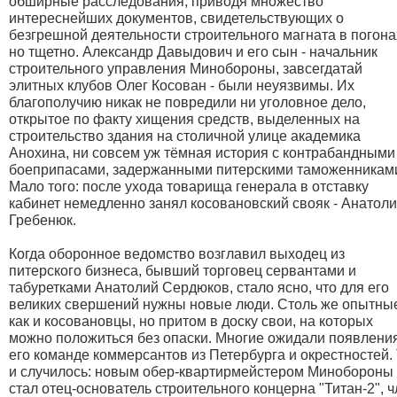
обширные расследования, приводя множество
интереснейших документов, свидетельствующих о
безгрешной деятельности строительного магната в погона
но тщетно. Александр Давыдович и его сын - начальник
строительного управления Минобороны, завсегдатай
элитных клубов Олег Косован - были неуязвимы. Их
благополучию никак не повредили ни уголовное дело,
открытое по факту хищения средств, выделенных на
строительство здания на столичной улице академика
Анохина, ни совсем уж тёмная история с контрабандными
боеприпасами, задержанными питерскими таможенникам
Мало того: после ухода товарища генерала в отставку
кабинет немедленно занял косовановский свояк - Анатол
Гребенюк.
Когда оборонное ведомство возглавил выходец из
питерского бизнеса, бывший торговец сервантами и
табуретками Анатолий Сердюков, стало ясно, что для его
великих свершений нужны новые люди. Столь же опытны
как и косовановцы, но притом в доску свои, на которых
можно положиться без опаски. Многие ожидали появлени
его команде коммерсантов из Петербурга и окрестностей.
и случилось: новым обер-квартирмейстером Минобороны
стал отец-основатель строительного концерна "Титан-2", 