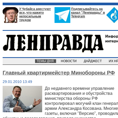
У Чубайса арестуют
Подписывайтесь на
все, что нажито
канал "Ленправды" в
непосильным
Telegram
трудом
ТЕМЫ ДНЯ
НОВОСТИ
ДАЙДЖЕСТ
ИХ Н
Главный квартирмейстер Минобороны РФ
29.01.2010 13:49
До недавнего времени управление
расквартирования и обустройства
министерства обороны РФ
контролировал могучий клан генера
армии Александра Косована. Многие
газеты, включая "Версию", проводил