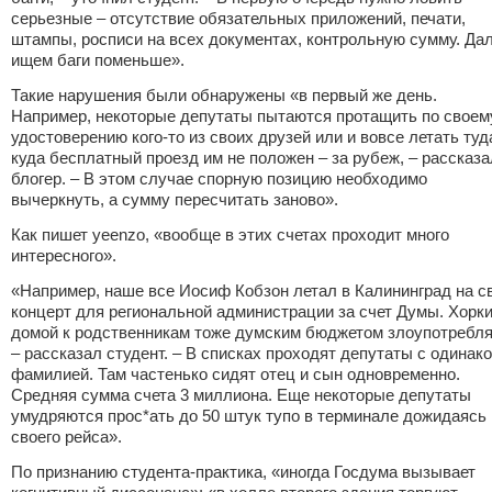
серьезные – отсутствие обязательных приложений, печати,
штампы, росписи на всех документах, контрольную сумму. Да
ищем баги поменьше».
Такие нарушения были обнаружены «в первый же день.
Например, некоторые депутаты пытаются протащить по своем
удостоверению кого-то из своих друзей или и вовсе летать туд
куда бесплатный проезд им не положен – за рубеж, – рассказа
блогер. – В этом случае спорную позицию необходимо
вычеркнуть, а сумму пересчитать заново».
Как пишет yeenzo, «вообще в этих счетах проходит много
интересного».
«Например, наше все Иосиф Кобзон летал в Калининград на с
концерт для региональной администрации за счет Думы. Хорк
домой к родственникам тоже думским бюджетом злоупотребля
– рассказал студент. – В списках проходят депутаты с одинак
фамилией. Там частенько сидят отец и сын одновременно.
Средняя сумма счета 3 миллиона. Еще некоторые депутаты
умудряются прос*ать до 50 штук тупо в терминале дожидаясь
своего рейса».
По признанию студента-практика, «иногда Госдума вызывает