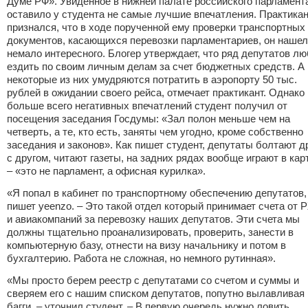
Думе РФ». Увиденное в нижней палате российского парламент
оставило у студента не самые лучшие впечатления. Практика
признался, что в ходе порученной ему проверки транспортных
документов, касающихся перевозки парламентариев, он нашел
немало интересного. Блогер утверждает, что ряд депутатов лю
ездить по своим личным делам за счет бюджетных средств. А
некоторые из них умудряются потратить в аэропорту 50 тыс.
рублей в ожидании своего рейса, отмечает практикант. Однако
больше всего негативных впечатлений студент получил от
посещения заседания Госдумы: «Зал полон меньше чем на
четверть, а те, кто есть, заняты чем угодно, кроме собственно
заседания и законов». Как пишет студент, депутаты болтают д
с другом, читают газеты, на задних рядах вообще играют в кар
– «это не парламент, а офисная курилка».
«Я попал в кабинет по транспортному обеспечению депутатов,
пишет yeenzo. – Это такой отдел который принимает счета от
и авиакомпаний за перевозку наших депутатов. Эти счета мы
должны тщательно проанализировать, проверить, занести в
компьютерную базу, отнести на визу начальнику и потом в
бухгалтерию. Работа не сложная, но немного рутинная».
«Мы просто берем реестр с депутатами со счетом и суммы и
сверяем его с нашим списком депутатов, попутно вылавливая
багги, – уточнил студент. – В первую очередь нужно ловить