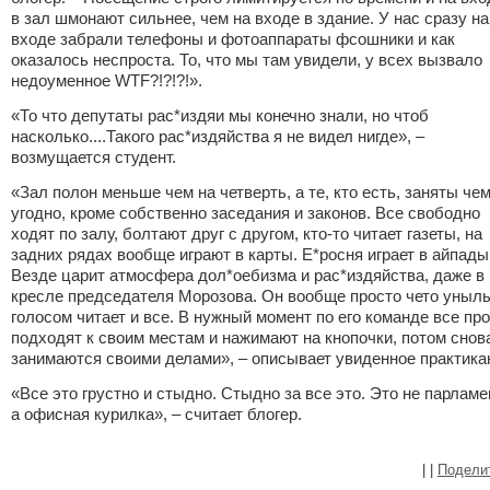
в зал шмонают сильнее, чем на входе в здание. У нас сразу на
входе забрали телефоны и фотоаппараты фсошники и как
оказалось неспроста. То, что мы там увидели, у всех вызвало
недоуменное WTF?!?!?!».
«То что депутаты рас*издяи мы конечно знали, но чтоб
насколько....Такого рас*издяйства я не видел нигде», –
возмущается студент.
«Зал полон меньше чем на четверть, а те, кто есть, заняты че
угодно, кроме собственно заседания и законов. Все свободно
ходят по залу, болтают друг с другом, кто-то читает газеты, на
задних рядах вообще играют в карты. Е*росня играет в айпады
Везде царит атмосфера дол*оебизма и рас*издяйства, даже в
кресле председателя Морозова. Он вообще просто чето уныл
голосом читает и все. В нужный момент по его команде все пр
подходят к своим местам и нажимают на кнопочки, потом снов
занимаются своими делами», – описывает увиденное практикан
«Все это грустно и стыдно. Стыдно за все это. Это не парламе
а офисная курилка», – считает блогер.
|
|
Подели