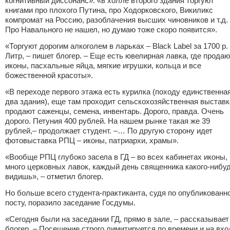
когнитивный диссонанс»: «в холле второго здания торгуют
книгами про плохого Путина, про Ходорковского, Викиликс
компромат на Россию, разоблачения высших чиновников и т.д.
Про Навального не нашел, но думаю тоже скоро появится».
«Торгуют дорогим алкоголем в ларьках – Black Label за 1700 р.
Литр, – пишет блогер. – Еще есть ювелирная лавка, где продаю
иконы, пасхальные яйца, мягкие игрушки, кольца и все
божественной красоты».
«В переходе первого этажа есть курилка (походу единственна
два здания), еще там проходит сельскохозяйственная выставк
продают саженцы, семена, инвентарь. Дорого, правда. Очень
дорого. Петуния 400 рублей. На нашем рынке такая же 39
рублей,– продолжает студент. –… По другую сторону идет
фотовыставка РПЦ – иконы, патриархи, храмы».
«Вообще РПЦ глубоко засела в ГД – во всех кабинетах иконы,
много церковных лавок, каждый день священника какого-нибу
видишь», – отметил блогер.
Но больше всего студента-практиканта, судя по опубликованн
посту, поразило заседание Госдумы.
«Сегодня были на заседании ГД, прямо в зале, – рассказывает
блогер. – Посещение строго лимитируется по времени и на вхо