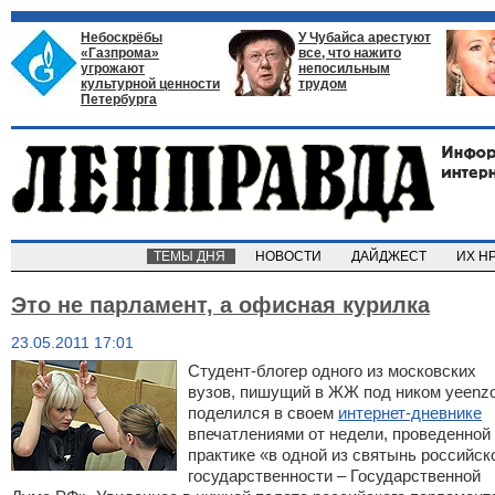
Небоскрёбы
У Чубайса арестуют
«Газпрома»
все, что нажито
угрожают
непосильным
культурной ценности
трудом
Петербурга
ТЕМЫ ДНЯ
НОВОСТИ
ДАЙДЖЕСТ
ИХ Н
Это не парламент, а офисная курилка
23.05.2011 17:01
Студент-блогер одного из московских
вузов, пишущий в ЖЖ под ником yeenzo
поделился в своем
интернет-дневнике
впечатлениями от недели, проведенной
практике «в одной из святынь российск
государственности – Государственной