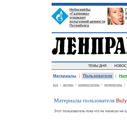
Небоскрёбы
«Газпрома»
угрожают
культурной ценности
Петербурга
ТЕМЫ ДНЯ
НОВО
Материалы
|
Пользователи
|
Нап
все
|
авторы
|
комментаторы
|
модераторы
|
Материалы пользователя
Buly
Этот пользователь пока что не написал ни 