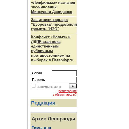
«Ленфильма» назначен
экс-чиновник
Минкульта Давиденко
Защитники карьера
"Дубровка".продолжили
громить "НЭО"
Конфликт «Новых» и
ЛДПР стал пока
единственным
публичным
противостоянием на
выборах в Петербурге.
Логин
Пароль
запомнить меня
регистрация
забыли пароль?
Редакция
Архив Ленправды
Темы дня