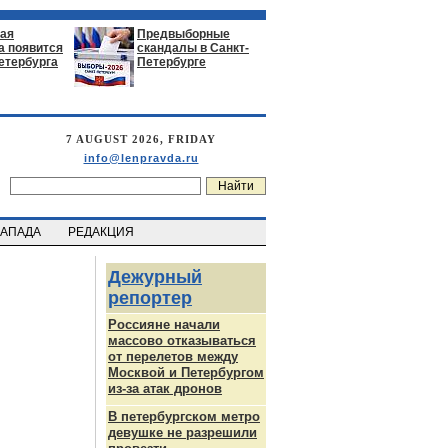
ая
Предвыборные
а появится
скандалы в Санкт-
етербурга
Петербурге
7 AUGUST 2026, FRIDAY
info@lenpravda.ru
ЗАПАДА
РЕДАКЦИЯ
Дежурный
репортер
Россияне начали
массово отказываться
от перелетов между
Москвой и Петербургом
из-за атак дронов
В петербургском метро
девушке не разрешили