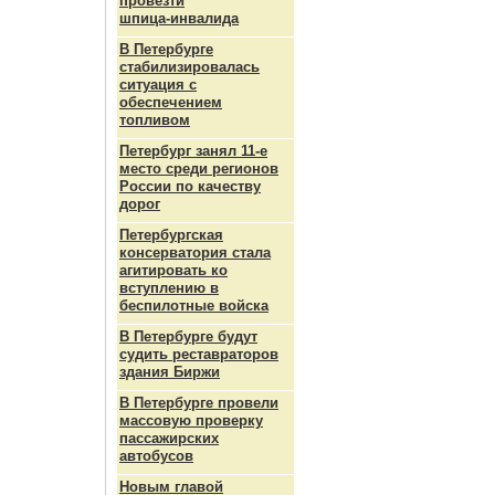
провезти
шпица‑инвалида
В Петербурге
стабилизировалась
ситуация с
обеспечением
топливом
Петербург занял 11-е
место среди регионов
России по качеству
дорог
Петербургская
консерватория стала
агитировать ко
вступлению в
беспилотные войска
В Петербурге будут
судить реставраторов
здания Биржи
В Петербурге провели
массовую проверку
пассажирских
автобусов
Новым главой