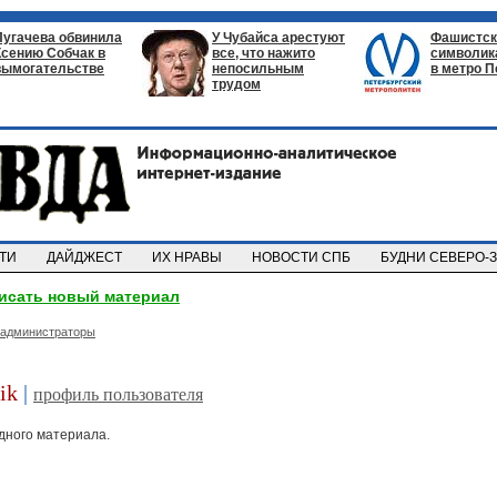
Пугачева обвинила
У Чубайса арестуют
Фашистск
Ксению Собчак в
все, что нажито
символик
вымогательстве
непосильным
в метро П
трудом
СТИ
ДАЙДЖЕСТ
ИХ НРАВЫ
НОВОСТИ СПБ
БУДНИ СЕВЕРО-
исать новый материал
администраторы
ik
|
профиль пользователя
одного материала.