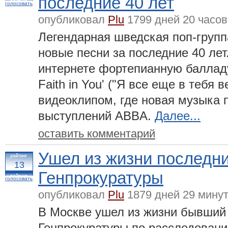
последние 40 лет
голосовать
опубликовал
Plu
1799 дней 20 часов
Легендарная шведская поп-груп
новые песни за последние 40 ле
интернете фортепианную балладу 
Faith in You' ("Я все еще в тебя
видеоклипом, где новая музыка 
выступлений ABBA.
Далее...
оставить комментарий
Ушел из жизни последни
13
Генпрокуратуры
голосовать
опубликовал
Plu
1879 дней 29 минут
В Москве ушел из жизни бывший
Генпрокуратуры по расследован