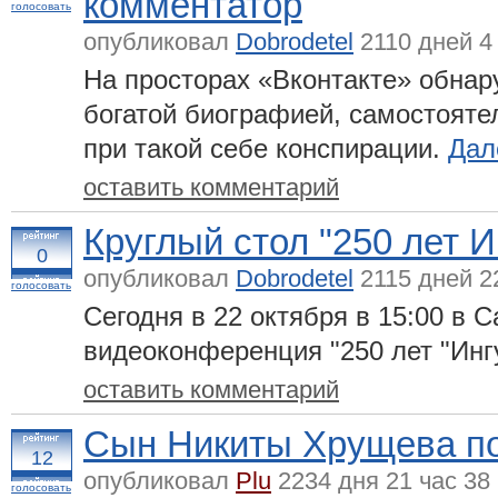
комментатор
голосовать
опубликовал
Dobrodetel
2110 дней 4
На просторах «Вконтакте» обнар
богатой биографией, самостоят
при такой себе конспирации.
Дале
оставить комментарий
Круглый стол "250 лет 
0
опубликовал
Dobrodetel
2115 дней 2
голосовать
Сегодня в 22 октября в 15:00 в 
видеоконференция "250 лет "Инг
оставить комментарий
Сын Никиты Хрущева по
12
опубликовал
Plu
2234 дня 21 час 38
голосовать