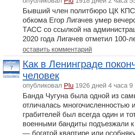
опубликовал
Plu
1918 дней 2 часа 5
Бывший член политбюро ЦК КПСС
обкома Егор Лигачев умер вечер
ТАСС со ссылкой на администрац
2020 года Лигачев отметил 100-
оставить комментарий
Как в Ленинграде покон
7
человек
голосовать
опубликовал
Plu
1926 дней 4 часа 9
Банда Чугуна была одной из сам
отличалась многочисленностью и
грабителей был всегда один и т
военными бандиты подъезжали к
— богатой квартире или особняк