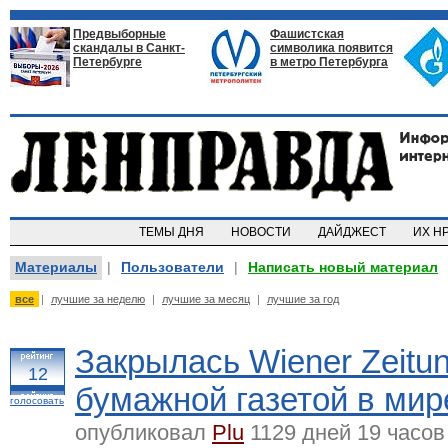
Предвыборные
Фашистская
скандалы в Санкт-
символика появится
Петербурге
в метро Петербурга
ТЕМЫ ДНЯ
НОВОСТИ
ДАЙДЖЕСТ
ИХ Н
Материалы
|
Пользователи
|
Написать новый материал
все
|
лучшие за неделю
|
лучшие за месяц
|
лучшие за год
Закрылась Wiener Zeitu
12
бумажной газетой в мир
голосовать
опубликовал
Plu
1129 дней 19 часов