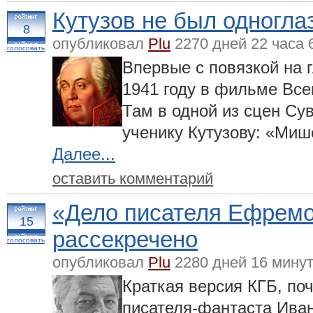
Кутузов не был одногл
8
опубликовал
Plu
2270 дней 22 часа 
голосовать
Впервые с повязкой на 
1941 году в фильме Все
Там в одной из сцен Су
ученику Кутузову: «Миш
Далее...
оставить комментарий
«Дело писателя Ефремов
15
рассекречено
голосовать
опубликовал
Plu
2280 дней 16 минут
Краткая версия КГБ, по
писателя-фантаста Ива