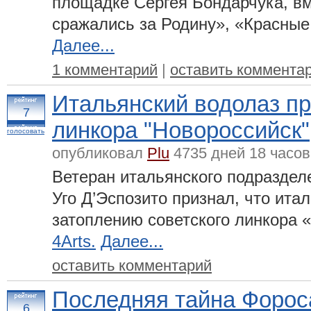
площадке Сергея Бондарчука, в
сражались за Родину», «Красные
Далее...
1 комментарий
|
оставить коммента
Итальянский водолаз п
7
линкора "Новороссийск"
голосовать
опубликовал
Plu
4735 дней 18 часов
Ветеран итальянского подразде
Уго Д’Эспозито признал, что ита
затоплению советского линкора 
4Arts.
Далее...
оставить комментарий
Последняя тайна Форос
6