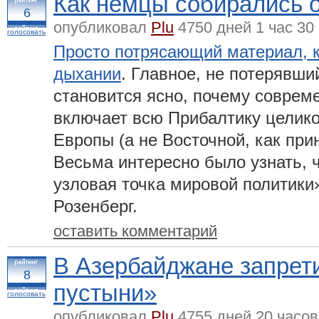
Как немцы собирались 
6
опубликовал
Plu
4750 дней 1 час 30
голосовать
Просто потрясающий материал, к
дыхании
. Главное, не потерявши
становится ясно, почему соврем
включает всю Прибалтику целик
Европы (а не Восточной, как при
Весьма интересно было узнать, 
узловая точка мировой политики»
Розенберг.
оставить комментарий
В Азербайджане запрет
8
пустыни»
голосовать
опубликовал
Plu
4755 дней 20 часов