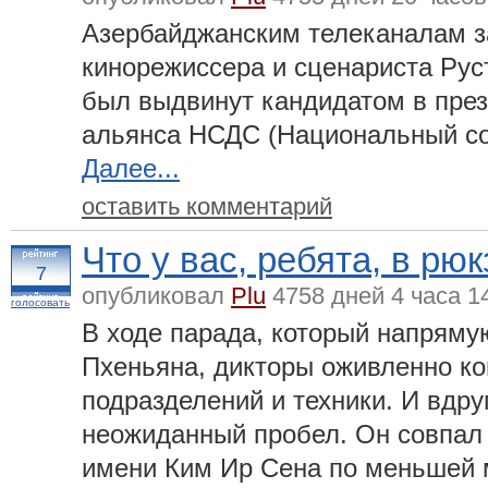
Азербайджанским телеканалам 
кинорежиссера и сценариста Рус
был выдвинут кандидатом в през
альянса НСДС (Национальный со
Далее...
оставить комментарий
Что у вас, ребята, в рю
7
опубликовал
Plu
4758 дней 4 часа 1
голосовать
В ходе парада, который напряму
Пхеньяна, дикторы оживленно к
подразделений и техники. И вдру
неожиданный пробел. Он совпал
имени Ким Ир Сена по меньшей 