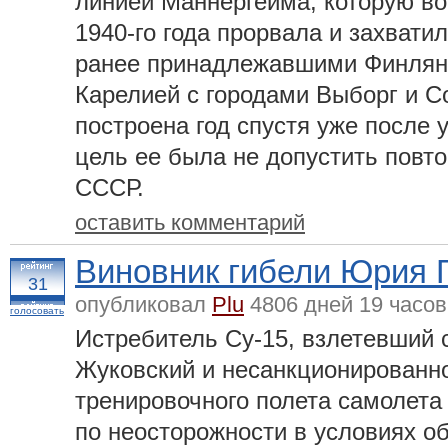
линией Маннергейма, которую во
1940-го года прорвала и захвати
ранее принадлежавшими Финлян
Карелией с городами Выборг и С
построена год спустя уже после 
цель ее была не допустить повт
СССР.
оставить комментарий
Виновник гибели Юрия Г
31
опубликовал
Plu
4806 дней 19 часов
голосовать
Истребитель Су-15, взлетевший 
Жуковский и несанкционированн
тренировочного полета самолета
по неосторожности в условиях о