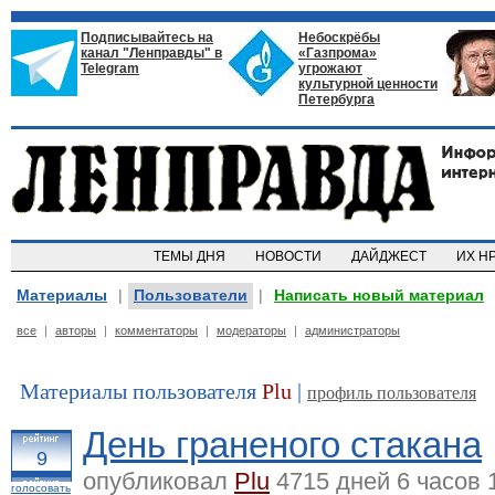
Подписывайтесь на
Небоскрёбы
канал "Ленправды" в
«Газпрома»
Telegram
угрожают
культурной ценности
Петербурга
ТЕМЫ ДНЯ
НОВОСТИ
ДАЙДЖЕСТ
ИХ Н
Материалы
|
Пользователи
|
Написать новый материал
все
|
авторы
|
комментаторы
|
модераторы
|
администраторы
Материалы пользователя
Plu
|
профиль пользователя
День граненого стакана
9
опубликовал
Plu
4715 дней 6 часов 
голосовать