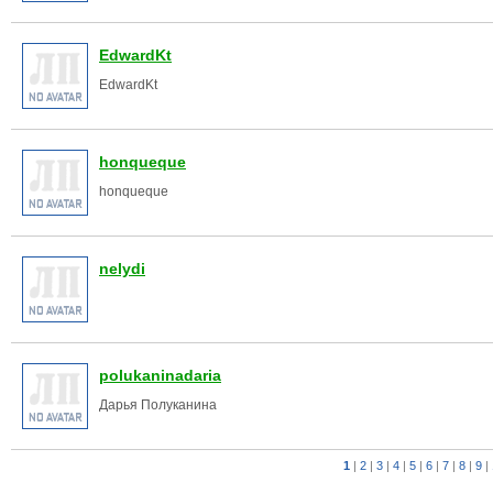
EdwardKt
EdwardKt
honqueque
honqueque
nelydi
polukaninadaria
Дарья Полуканина
1
|
2
|
3
|
4
|
5
|
6
|
7
|
8
|
9
|