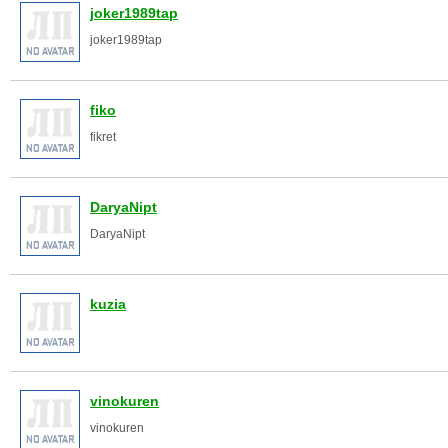
joker1989tap
joker1989tap
fiko
fikret
DaryaNipt
DaryaNipt
kuzia
vinokuren
vinokuren