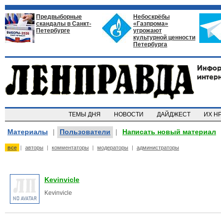
Предвыборные
Небоскрёбы
скандалы в Санкт-
«Газпрома»
Петербурге
угрожают
культурной ценности
Петербурга
ТЕМЫ ДНЯ
НОВОСТИ
ДАЙДЖЕСТ
ИХ Н
Материалы
|
Пользователи
|
Написать новый материал
все
|
авторы
|
комментаторы
|
модераторы
|
администраторы
Kevinvicle
Kevinvicle