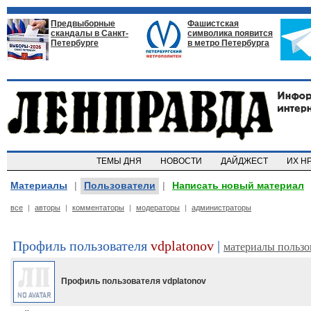
Предвыборные
Фашистская
скандалы в Санкт-
символика появится
Петербурге
в метро Петербурга
ТЕМЫ ДНЯ
НОВОСТИ
ДАЙДЖЕСТ
ИХ Н
Материалы
|
Пользователи
|
Написать новый материал
все
|
авторы
|
комментаторы
|
модераторы
|
администраторы
Профиль пользователя
vdplatonov
|
материалы пользо
Профиль пользователя
vdplatonov