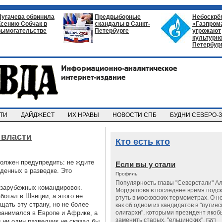
Пугачева обвинила
Предвыборные
Небоскрё
Ксению Собчак в
скандалы в Санкт-
«Газпром
вымогательстве
Петербурге
угрожают
культурно
Петербур
СТИ
ДАЙДЖЕСТ
ИХ НРАВЫ
НОВОСТИ СПБ
БУДНИ СЕВЕРО-
 власти
Кто есть кто
 должен предупредить: не ждите
Если вы у стали
денных в разведке. Это
Профиль
Популярность главы "Северстали" А
 зарубежных командировок.
Мордашова в последнее время подск
ботал в Швеции, а этого не
ртуть в московских термометрах. О н
ать эту страну, но не более
как об одном из кандидатов в "путинс
занимался в Европе и Африке, а
олигархи", которыми президент яко
заменить старых, "ельцинских".
и ни один разведчик не сказал бы