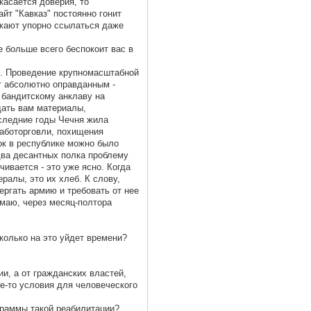
касается доверия, то
йт "Кавказ" постоянно гонит
олжают упорно ссылаться даже
 больше всего беспокоит вас в
м. Проведение крупномасштабной
т абсолютно оправданным -
 бандитскому анклаву на
дать вам материалы,
следние годы Чечня жила
работорговли, похищения
ок в республике можно было
два десантных полка проблему
ивается - это уже ясно. Когда
ралы, это их хлеб. К слову,
ергать армию и требовать от нее
умаю, через месяц-полтора
колько на это уйдет времени?
ии, а от гражданских властей,
е-то условия для человеческого
граммы такой реабилитации?