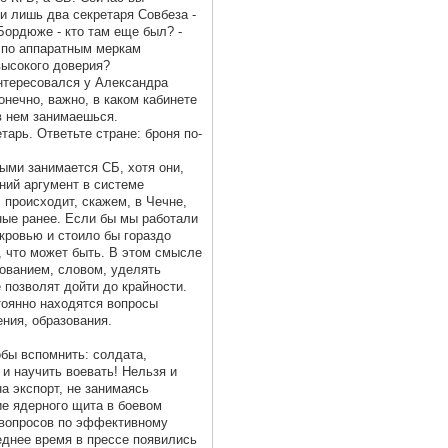
ли лишь два секретаря Совбеза -
Бордюже - кто там еще был? -
 по аппаратным меркам
высокого доверия?
интересовался у Александра
онечно, важно, в каком кабинете
в нем занимаешься.
тарь. Ответьте стране: броня по-
ыми занимается СБ, хотя они,
ний аргумент в системе
с происходит, скажем, в Чечне,
ные ранее. Если бы мы работали
кровью и стоило бы гораздо
, что может быть. В этом смысле
рованием, словом, уделять
 позволят дойти до крайности.
тоянно находятся вопросы
ния, образования.
обы вспомнить: солдата,
 и научить воевать! Нельзя и
а экспорт, не занимаясь
е ядерного щита в боевом
о вопросов по эффективному
еднее время в прессе появились