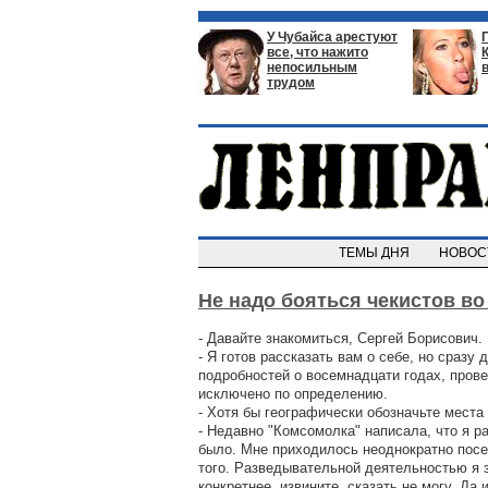
У Чубайса арестуют
все, что нажито
непосильным
трудом
ТЕМЫ ДНЯ
НОВО
Не надо бояться чекистов во
- Давайте знакомиться, Сергей Борисович.
- Я готов рассказать вам о себе, но сразу
подробностей о восемнадцати годах, прове
исключено по определению.
- Хотя бы географически обозначьте места
- Недавно "Комсомолка" написала, что я ра
было. Мне приходилось неоднократно посещ
того. Разведывательной деятельностью я 
конкретнее, извините, сказать не могу. Да 