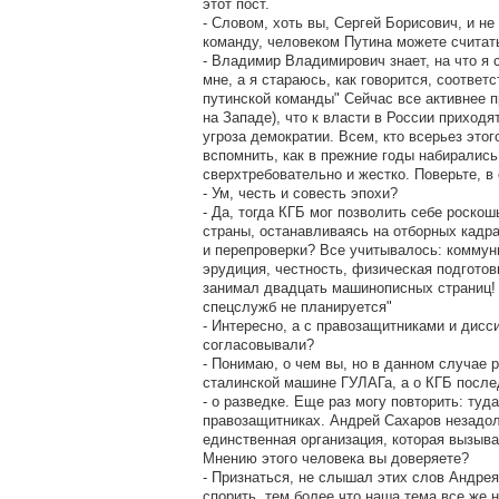
этот пост.
- Словом, хоть вы, Сергей Борисович, и н
команду, человеком Путина можете считат
- Владимир Владимирович знает, на что я 
мне, а я стараюсь, как говорится, соответ
путинской команды" Сейчас все активнее п
на Западе), что к власти в России приходя
угроза демократии. Всем, кто всерьез это
вспомнить, как в прежние годы набирались
сверхтребовательно и жестко. Поверьте, в
- Ум, честь и совесть эпохи?
- Да, тогда КГБ мог позволить себе роско
страны, останавливаясь на отборных кадра
и перепроверки? Все учитывалось: коммун
эрудиция, честность, физическая подготов
занимал двадцать машинописных страниц! 
спецслужб не планируется"
- Интересно, а с правозащитниками и дисс
согласовывали?
- Понимаю, о чем вы, но в данном случае 
сталинской машине ГУЛАГа, а о КГБ после
- о разведке. Еще раз могу повторить: туда
правозащитниках. Андрей Сахаров незадол
единственная организация, которая вызыва
Мнению этого человека вы доверяете?
- Признаться, не слышал этих слов Андрея
спорить, тем более что наша тема все же 