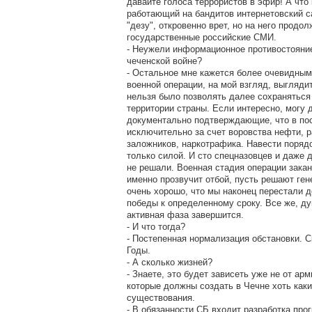
давайте голоса террористов в эфир! А что 
работающий на бандитов интернетовский са
"дезу", откровенно врет, но на него прод
государственные российские СМИ.
- Неужели информационное противостояние
чеченской войне?
- Остальное мне кажется более очевидны
военной операции, на мой взгляд, выгляди
нельзя было позволять далее сохраняться
территории страны. Если интересно, могу 
документально подтверждающие, что в по
исключительно за счет воровства нефти, 
заложников, наркотрафика. Навести поряд
только силой. И сто спецназовцев и даже 
не решали. Военная стадия операции заканч
именно прозвучит отбой, пусть решают гене
очень хорошо, что мы наконец перестали д
победы к определенному сроку. Все же, д
активная фаза завершится.
- И что тогда?
- Постепенная нормализация обстановки. С
Годы.
- А сколько жизней?
- Знаете, это будет зависеть уже не от арм
которые должны создать в Чечне хоть каки
существования.
- В обязанности СБ входит разработка про