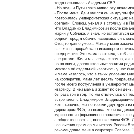
тогда называлась Академия СВР.
- Но ведь и Путин заканчивал эту академи
- После меня. Да и учился он на другом фа
повторилась университетская ситуация: на
совпали. Словом, уехал я в столицу и в П
Что Владимир Владимирович после команд
мэрии у Собчака, я знал, но встретиться к
родной город я обычно наведывался с конк
Отец-то давно умер... Мама у меня замечат
всю жизнь проработала инженером-оптиком
предприятии. Это мама настояла, чтобы я 
спецшколе. Жили мы всегда скромно, лишн
но на книги, дополнительные занятия род
мечтала об отдельной квартире - у нас бы
и маме казалось, что в таких условиях мн
на кооператив, мама лет десять подрабаты
после моего поступления в университет м
квартиру. В ней мама и живет по сей день.
бы раза три в год. Но мы отвлеклись от т
встречался с Владимиром Владимировичем
хотя, конечно, мы не теряли друг друга из 
директором ФСБ, он позвал меня на должн
курировал информационно-аналитическое у
с общественностью, внешние связи ФСБ. 
назначения премьер-министром России В
рекомендовал меня в секретари Совбеза. 1