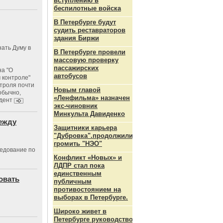
вступлению в
беспилотные войска
В Петербурге будут
судить реставраторов
здания Биржи
ать Думу в
В Петербурге провели
массовую проверку
пассажирских
на "О
автобусов
 контроле"
троля почти
Новым главой
 обычно,
«Ленфильма» назначен
идент
экс-чиновник
Минкульта Давиденко
ежду
Защитники карьера
"Дубровка".продолжили
громить "НЭО"
едование по
Конфликт «Новых» и
ЛДПР стал пока
единственным
овать
публичным
противостоянием на
выборах в Петербурге.
Широко живет в
Петербурге руководство