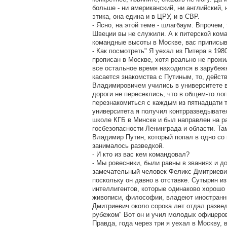
больше - ни американский, ни английский, 
этика, она едина и в ЦРУ, и в СВР.
- Ясно, на этой теме - шлагбаум. Впрочем, 
Швеции вы не служили. А к питерской ком
командные высоты в Москве, вас приписы
- Как посмотреть" Я уехал из Питера в 198
прописан в Москве, хотя реально не прожил
все остальное время находился в зарубеж
касается знакомства с Путиным, то, дейс
Владимировичем учились в университете в
дороги не пересеклись, что в общем-то ло
перезнакомиться с каждым из пятнадцати 
университета я получил контрразведывате
школе КГБ в Минске и был направлен на р
госбезопасности Ленинграда и области. Та
Владимир Путин, который попал в одно со 
занималось разведкой.
- И кто из вас кем командовал?
- Мы ровесники, были равны в званиях и 
замечательный человек Феликс Дмитриевич
поскольку он давно в отставке. Сутырин из
интеллигентов, которые одинаково хорошо 
живописи, философии, владеют иностранн
Дмитриевич около сорока лет отдал разве
рубежом" Вот он и учил молодых офицеров
Правда, года через три я уехал в Москву, 