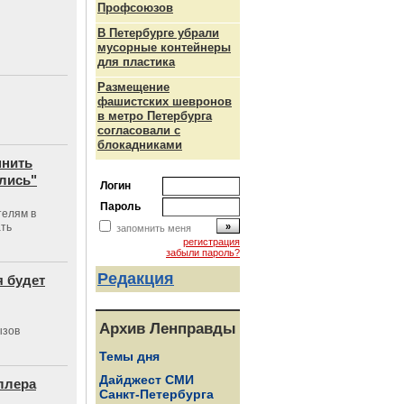
Профсоюзов
В Петербурге убрали
мусорные контейнеры
для пластика
Размещение
фашистских шевронов
в метро Петербурга
согласовали с
блокадниками
мнить
ились"
Логин
Пароль
телям в
ть
запомнить меня
регистрация
забыли пароль?
Редакция
я будет
Архив Ленправды
ызов
Темы дня
Дайджест СМИ
ллера
Санкт-Петербурга