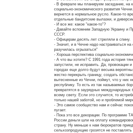
- В феврале мы планируем заседание, на 
социально-экономического развития Чечни.
вернется в нормальное русло. Какое-то вр
отдельные бандитские вылазки, и диверси
- И все же: какое "какое-то"?
- Давайте вспомним Западную Украину и П
СССР.
- Офицерам десять лет стреляли в спину.
- Значит, и в Чечне надо настраиваться на
разучилась огрызаться"
- Хороша перспектива социально-экономиче
- А что вы хотите? С 1991 года история тян
запустили, не исправить. Да, провокации и
городах еще долго будут весьма вероятны
жестко перекрыть границу, создать обстано
вытесненные из Чечни, поймут, что у них н
республику. То есть из так называемых бо
превратятся в заурядных международных б
всему свету. Если это случится, то истреб
только нашей заботой, но и проблемой мир
- Это самое сообщество нам и сейчас поко
пугает.
- Пока это все декорации. По программе 
России деньги шли на оплату командирово
страну. Ну меньше к нам бюрократов прие
сельхозпродукцию грозятся не поставлять 