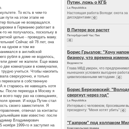
Путин, ложь о КГБ
ю.
La Repubblica
культете. То есть в чем-то
Настоящая работа Володи: охота за
ши пути на этом этапе не
диссидентами
итер больше не возвращался.
ировки в Германию работает в
В Питере все растет
ак-то не получалось, поскольку в
Петербургский Час Пик
ретной целью - проведать маму.
ельная! Сейчас ей 78 лет, она
 на одном и том же
занимался в английской
Борис Грызлов: "Хочу напо
его рубля в доме не водилось,
бизнесу, что времена измен
ители денег не жалели. Еще мама
Ведомости
ло две комнатушки в коммуналке,
Глава МВД уверен, что предпринима
е трудно учиться. Чтобы накопить
нынешних условиях выгоднее работа
вала сверхурочно, и только
цивилизованными методами.
ы переехали в собственную
 А я стараюсь ее навещать хотя
Борис Березовский: "Волод
емы. После переезда в Москву я
свергнут через год"
 всего пару раз на совещаниях,
поля зрения. И когда Путин стал
La Repubblica
ость своего заместителя. Я
Интервью с человеком, бросившим в
президенту: "Меня хотят убить"
правление, отвечал за контакты
Дальнейшее вам известно: после
ладимир Владимирович
"Газпром" под колпаком Ми
5 ноября 1999-го я заступил на
Комсомольская правда