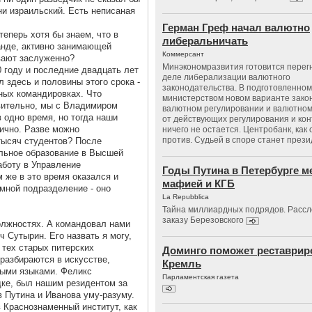
ни израильский. Есть неписаная
Герман Греф начал валютно
теперь хотя бы знаем, что в
либеральничать
анде, активно занимающей
Коммерсант
вают заслуженно?
Минэкономразвития готовится перегн
0 году и последние двадцать лет
деле либерализации валютного
 здесь и половины этого срока -
законодательства. В подготовленном
ных командировках. Что
министерством новом варианте зако
твительно, мы с Владимиром
валютном регулировании и валютном
 одно время, но тогда наши
от действующих регулирования и кон
гично. Разве можно
ничего не остается. Центробанк, как
против. Судьей в споре станет през
тысяч студентов? После
льное образование в Высшей
аботу в Управление
Годы Путина в Петербурге м
м же в это время оказался и
мафией и КГБ
мной подразделение - оно
La Repubblica
Тайна миллиардных подрядов. Рассл
заказу Березовского
должностях. А командовал нами
 Сутырин. Его назвать я могу,
 тех старых питерских
Доминго поможет реставрир
разбираются в искусстве,
Кремль
ыми языками. Феликс
Парламентская газета
дке, был нашим резидентом за
 Путина и Иванова уму-разуму.
в Краснознаменный институт, как