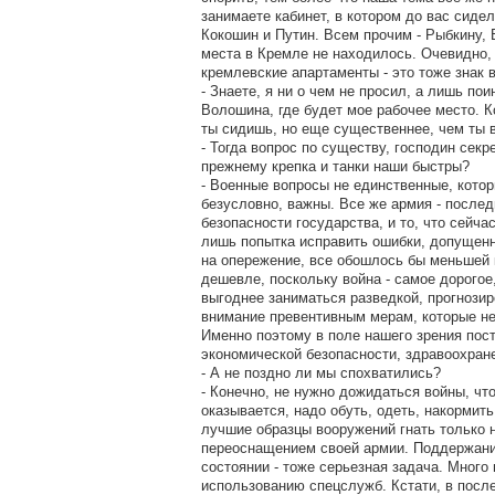
занимаете кабинет, в котором до вас сиде
Кокошин и Путин. Всем прочим - Рыбкину, 
места в Кремле не находилось. Очевидно,
кремлевские апартаменты - это тоже знак 
- Знаете, я ни о чем не просил, а лишь по
Волошина, где будет мое рабочее место. К
ты сидишь, но еще существеннее, чем ты 
- Тогда вопрос по существу, господин секре
прежнему крепка и танки наши быстры?
- Военные вопросы не единственные, котор
безусловно, важны. Все же армия - послед
безопасности государства, и то, что сейча
лишь попытка исправить ошибки, допущен
на опережение, все обошлось бы меньшей 
дешевле, поскольку война - самое дорогое
выгоднее заниматься разведкой, прогнози
внимание превентивным мерам, которые не
Именно поэтому в поле нашего зрения пос
экономической безопасности, здравоохране
- А не поздно ли мы спохватились?
- Конечно, не нужно дожидаться войны, чт
оказывается, надо обуть, одеть, накормить
лучшие образцы вооружений гнать только н
переоснащением своей армии. Поддержани
состоянии - тоже серьезная задача. Мног
использованию спецслужб. Кстати, в посл