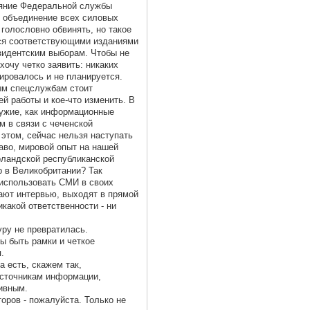
лияние Федеральной службы
е объединение всех силовых
 голословно обвинять, но такое
тся соответствующими изданиями
зидентским выборам. Чтобы не
хочу четко заявить: никаких
ировалось и не планируется.
ным спецслужбам стоит
й работы и кое-что изменить. В
ружие, как информационные
м в связи с чеченской
 этом, сейчас нельзя наступать
аво, мировой опыт на нашей
Ирландской республиканской
р в Великобритании? Так
 использовать СМИ в своих
дают интервью, выходят в прямой
икакой ответственности - ни
уру не превратилась.
ны быть рамки и четкое
.
а есть, скажем так,
сточникам информации,
тивным.
оров - пожалуйста. Только не