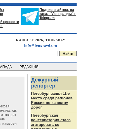
бы
Подписывайтесь на
а»
канал "Ленправды" в
Telegram
й ценности
га
6 AUGUST 2026, THURSDAY
info@lenpravda.ru
ЗАПАДА
РЕДАКЦИЯ
Дежурный
репортер
Петербург занял 11-е
место среди регионов
России по качеству
лексея
дорог
очила, как
ем говорят
Петербургская
кие
консерватория стала
бы намерен
агитировать ко