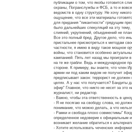
публикации о том, что якобы готовится с
охраны, Погранслужбы и ФСБ, а то и вовс
ведомств в одну структуру. Не хочу никого
ощущение, что все эти материалы готовя
для придания "пикантности" грядущим пре
было дальнейших спекуляций на эту тему, 
слияний, укрупнений, объединений не план
Все это полный бред. Другое дело, что и
пристальнее присмотреться к методам свое
частности, я имею в виду такое мощное о
войны, что становится особенно актуальны
кампанией. Пять лет назад мы проиграли в
на те же грабли. Ведь и международное пр
стороне. К примеру, вы знаете, что член 
армии ни под каким видом не получит эфи
предписывает закон: террорист не должен
целях. А у нас что получается? Бандиты 
эфир" Главное, что никто не несет за это н
журналист, ни редактор.
- Важно, чтобы эта ответственность в ценз
- Я не посягаю на свободу слова, но долж
понимание, что можно делать, а что нельзя
- Рамки и свобода плохо совместимы" Когд
определенное недоверие к официальным и
возникает желание обратиться к альтерна
- Хотите использовать чеченских информат