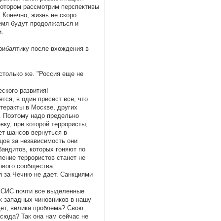
котором рассмотрим перспективы
 Конечно, жизнь не скоро
емя будут продолжаться и
и.
рибалтику после вхождения в
 столько же. "Россия еще не
ского развития!
ется, в один присест все, что
 теракты в Москве, других
. Поэтому надо предельно
вку, при которой террористы,
ет шансов вернуться в
рцов за независимость они
андитов, которых гоняют по
ление террористов станет не
ового сообщества.
я за Чечню не дает. Санкциями
ТАСИС почти все выделенные
к западных чиновников в нашу
дет, велика проблема? Свою
сюда? Так она нам сейчас не