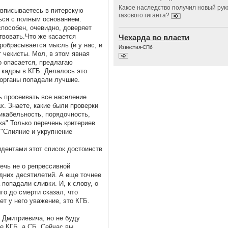
Какое наследство получил новый ру
е вписываетесь в питерскую
газового гиганта?
ься с полным основанием.
способен, очевидно, доверяет
ствовать.Что же касается
Чехарда во власти
робрасывается мысль (и у нас, и
Известия-СПб
т чекисты. Мол, в этом явная
го опасается, предлагаю
 кадры в КГБ. Делалось это
 органы попадали лучшие.
шь просеивать все население
х. Знаете, какие были проверки
икабельность, порядочность,
ка" Только перечень критериев
"Слияние и укрупнение
идентами этот список достоинств
речь не о репрессивной
дних десятилетий. А еще точнее
 попадали сливки. И, к слову, о
го до смерти сказал, что
ет у него уважение, это КГБ.
 Дмитриевича, но не буду
не КГБ, а СБ. Сейчас вы