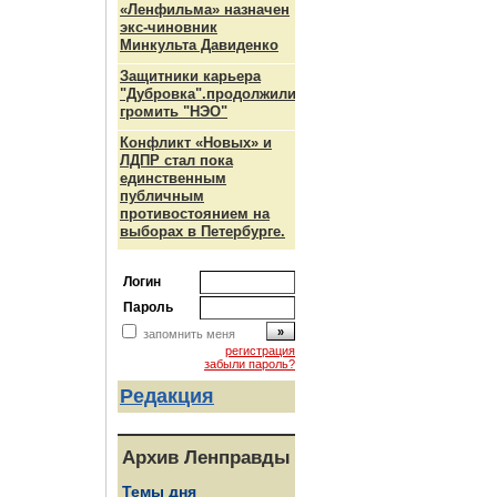
«Ленфильма» назначен
экс-чиновник
Минкульта Давиденко
Защитники карьера
"Дубровка".продолжили
громить "НЭО"
Конфликт «Новых» и
ЛДПР стал пока
единственным
публичным
противостоянием на
выборах в Петербурге.
Логин
Пароль
запомнить меня
регистрация
забыли пароль?
Редакция
Архив Ленправды
Темы дня