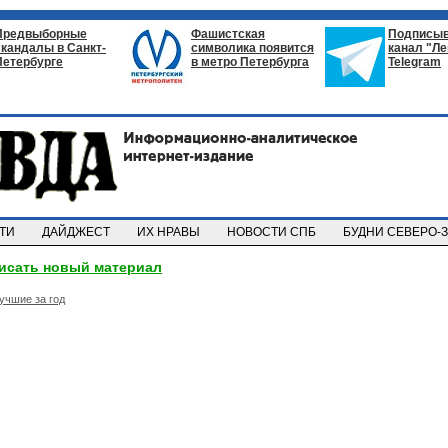
Предвыборные
Фашистская
Подписыв
скандалы в Санкт-
символика появится
канал "Л
Петербурге
в метро Петербурга
Telegram
СТИ
ДАЙДЖЕСТ
ИХ НРАВЫ
НОВОСТИ СПБ
БУДНИ СЕВЕРО-
исать новый материал
учшие за год