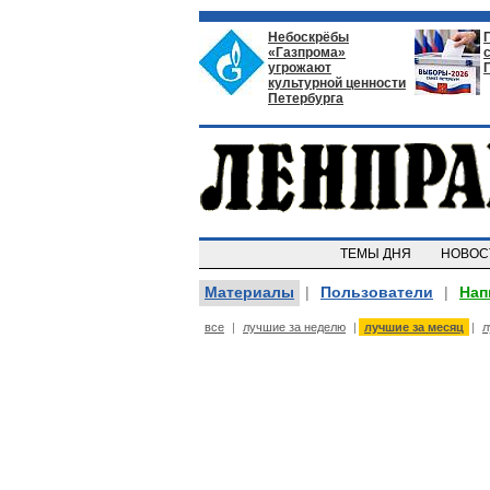
Небоскрёбы
«Газпрома»
угрожают
культурной ценности
Петербурга
ТЕМЫ ДНЯ
НОВО
Материалы
|
Пользователи
|
Нап
все
|
лучшие за неделю
|
лучшие за месяц
|
л