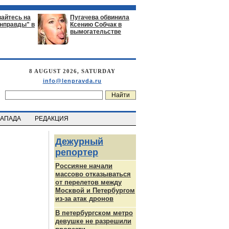
айтесь на
Пугачева обвинила
енправды" в
Ксению Собчак в
вымогательстве
8 AUGUST 2026, SATURDAY
info@lenpravda.ru
ЗАПАДА
РЕДАКЦИЯ
Дежурный
репортер
Россияне начали
массово отказываться
от перелетов между
Москвой и Петербургом
из-за атак дронов
В петербургском метро
девушке не разрешили