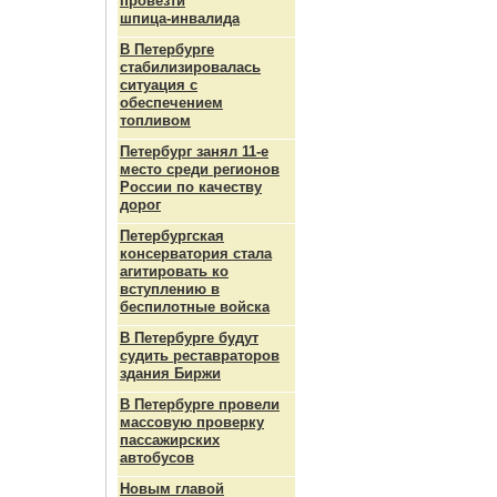
провезти
шпица‑инвалида
В Петербурге
стабилизировалась
ситуация с
обеспечением
топливом
Петербург занял 11-е
место среди регионов
России по качеству
дорог
Петербургская
консерватория стала
агитировать ко
вступлению в
беспилотные войска
В Петербурге будут
судить реставраторов
здания Биржи
В Петербурге провели
массовую проверку
пассажирских
автобусов
Новым главой