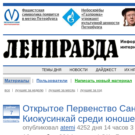
Фашистская
Небоскрёбы
символика появится
«Газпрома»
в метро Петербурга
угрожают
культурной ценности
Петербурга
ТЕМЫ ДНЯ
НОВОСТИ
ДАЙДЖЕСТ
ИХ Н
Материалы
|
Пользователи
|
Написать новый материал
все
|
лучшие за неделю
|
лучшие за месяц
|
лучшие за год
Открытое Первенство Сан
7
Киокусинкай среди юноше
голосовать
опубликовал
atemi
4252 дня 14 часов 3