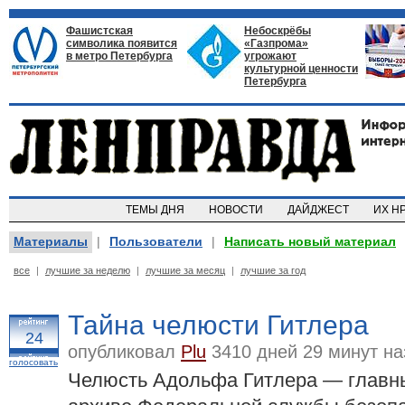
Фашистская
Небоскрёбы
символика появится
«Газпрома»
в метро Петербурга
угрожают
культурной ценности
Петербурга
ТЕМЫ ДНЯ
НОВОСТИ
ДАЙДЖЕСТ
ИХ Н
Материалы
|
Пользователи
|
Написать новый материал
все
|
лучшие за неделю
|
лучшие за месяц
|
лучшие за год
Тайна челюсти Гитлера
24
опубликовал
Plu
3410 дней 29 минут на
голосовать
Челюсть Адольфа Гитлера — главны