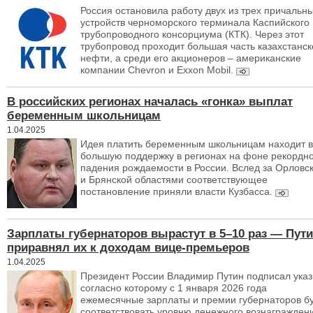
Россия остановила работу двух из трех причальн
устройств черноморского терминала Каспийского
трубопроводного консорциума (КТК). Через этот
трубопровод проходит большая часть казахстанск
нефти, а среди его акционеров – американские
компании Chevron и Exxon Mobil.
В российских регионах началась «гонка» выплат
беременным школьницам
1.04.2025
Идея платить беременным школьницам находит в
большую поддержку в регионах на фоне рекордн
падения рождаемости в России. Вслед за Орловс
и Брянской областями соответствующее
постановление приняли власти Кузбасса.
Зарплаты губернаторов вырастут в 5–10 раз — Пут
приравнял их к доходам вице-премьеров
1.04.2025
Президент России Владимир Путин подписал указ
согласно которому с 1 января 2026 года
ежемесячные зарплаты и премии губернаторов б
соответствовать уровню денежного вознагражден