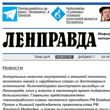
Подписывайтесь на
Небоскрёбы
канал "Ленправды" в
«Газпрома»
Telegram
угрожают
культурной ценности
Петербурга
ТЕМЫ ДНЯ
НОВОСТИ
ДАЙДЖЕСТ
ИХ Н
Новости
Актуальные новости внутренней и внешней политики,
экономики нашей и зарубежных стран из достоверных
источников. Ньюсмейкерами выступают выходцы из
Ленинграда, коих у власти в настоящее время подавляю
большинство. Главными представителями
«ленинградского клана» являются президент РФ Влади
Путин и бывший председатель правительства РФ
Дмитрий Медведев, а также высокопоставленные лица 