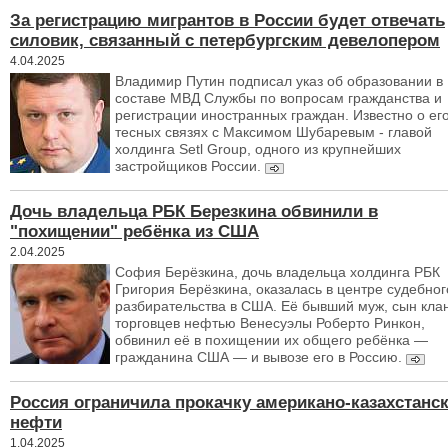
За регистрацию мигрантов в России будет отвечать
силовик, связанный с петербургским девелопером
4.04.2025
Владимир Путин подписал указ об образовании в
составе МВД Службы по вопросам гражданства и
регистрации иностранных граждан. Известно о ег
тесных связях с Максимом Шубаревым - главой
холдинга Setl Group, одного из крупнейших
застройщиков России.
Дочь владельца РБК Березкина обвинили в
"похищении" ребёнка из США
2.04.2025
София Берёзкина, дочь владельца холдинга РБК
Григория Берёзкина, оказалась в центре судебног
разбирательства в США. Её бывший муж, сын кла
торговцев нефтью Венесуэлы Роберто Ринкон,
обвинил её в похищении их общего ребёнка —
гражданина США — и вывозе его в Россию.
Россия ограничила прокачку американо-казахстанс
нефти
1.04.2025