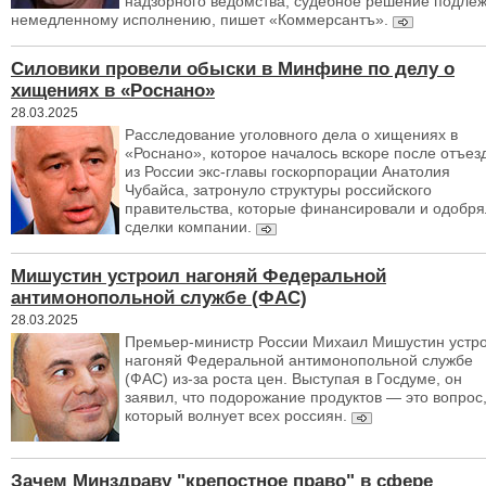
надзорного ведомства, судебное решение подле
немедленному исполнению, пишет «Коммерсантъ».
Силовики провели обыски в Минфине по делу о
хищениях в «Роснано»
28.03.2025
Расследование уголовного дела о хищениях в
«Роснано», которое началось вскоре после отъез
из России экс-главы госкорпорации Анатолия
Чубайса, затронуло структуры российского
правительства, которые финансировали и одобр
сделки компании.
Мишустин устроил нагоняй Федеральной
антимонопольной службе (ФАС)
28.03.2025
Премьер-министр России Михаил Мишустин устр
нагоняй Федеральной антимонопольной службе
(ФАС) из-за роста цен. Выступая в Госдуме, он
заявил, что подорожание продуктов — это вопрос
который волнует всех россиян.
Зачем Минздраву "крепостное право" в сфере