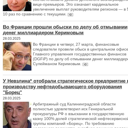
вице-премьеров. Это означает кардинальное
увеличение выплат руководителям регионов — в 
10 раз по сравнению с текущими.
Во Франции прошли обыски по делу об отмывании
денег миллиардером Керимовым
28.03.2025
Во Франции в четверг, 27 марта, финансовые
следователи провели обыск в центральном офис
Главного управления государственных финансов
(DGFiP) по делу об отмывании денег миллиарде
Сулейманом Керимовым.
У Невзлина* отобрали стратегическое предприятие 
производству нефтедобывающего оборудования
"Борец"
28.03.2025
Арбитражный суд Калининградской области
полностью удовлетворил иск Генеральной
прокуратуры РФ о взыскании в государственную
казну 100% долей стратегической нефтесервисно
группы компаний «Борец». По требованию