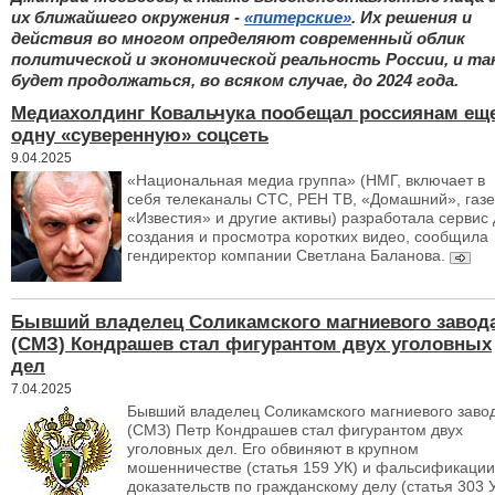
их ближайшего окружения -
«питерские»
. Их решения и
действия во многом определяют современный облик
политической и экономической реальность России, и та
будет продолжаться, во всяком случае, до 2024 года.
Медиахолдинг Ковальчука пообещал россиянам ещ
одну «суверенную» соцсеть
9.04.2025
«Национальная медиа группа» (НМГ, включает в
себя телеканалы СТС, РЕН ТВ, «Домашний», газе
«Известия» и другие активы) разработала сервис
создания и просмотра коротких видео, сообщила
гендиректор компании Светлана Баланова.
Бывший владелец Соликамского магниевого завод
(СМЗ) Кондрашев стал фигурантом двух уголовных
дел
7.04.2025
Бывший владелец Соликамского магниевого заво
(СМЗ) Петр Кондрашев стал фигурантом двух
уголовных дел. Его обвиняют в крупном
мошенничестве (статья 159 УК) и фальсификации
доказательств по гражданскому делу (статья 303 У