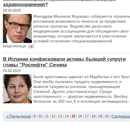
здравоохранения?
28.03.2025
Минздрав Михаила Мурашко собирается огранич
россиянам возможность лечиться за пределами
региона прописки. Ведомство разослало
медицинским ассоциациям для обсуждения свою
инициативу, которая заключается в ужесточении
условий получения специализированной
медпомощи.
В Испании конфисковали активы бывшей супруги
главы "Роснефти" Сечина
26.03.2025
Были арестованы адвокат из Марбельи и его брат
Они якобы пытались продать недвижимость и
вывезти предметы роскоши, принадлежащие
Сечиной. Других участников ищут. Среди
арестованного — дорогая недвижимость, Bentley
Mulsanne за 490 тыс € и коллекция антиквариата.
« Предыдущая
|
9
|
10
|
11
|
12
|
13
|
14
|
15
|
16
|
17
|
18
|
19
|
20
|
Следующа