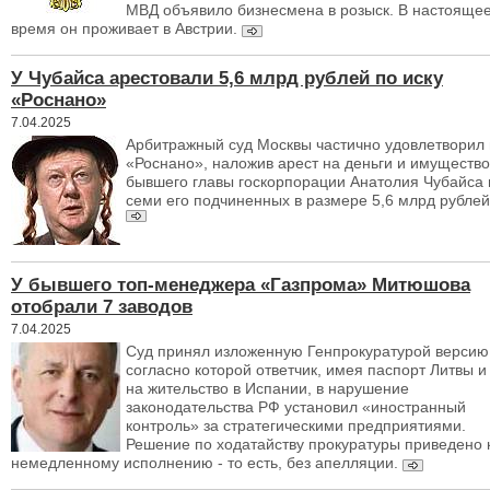
МВД объявило бизнесмена в розыск. В настояще
время он проживает в Австрии.
У Чубайса арестовали 5,6 млрд рублей по иску
«Роснано»
7.04.2025
Арбитражный суд Москвы частично удовлетворил 
«Роснано», наложив арест на деньги и имущество
бывшего главы госкорпорации Анатолия Чубайса 
семи его подчиненных в размере 5,6 млрд рублей
У бывшего топ-менеджера «Газпрома» Митюшова
отобрали 7 заводов
7.04.2025
Суд принял изложенную Генпрокуратурой версию
согласно которой ответчик, имея паспорт Литвы и
на жительство в Испании, в нарушение
законодательства РФ установил «иностранный
контроль» за стратегическими предприятиями.
Решение по ходатайству прокуратуры приведено 
немедленному исполнению - то есть, без апелляции.