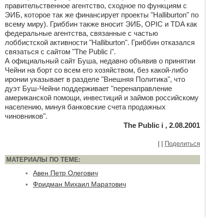
правительственное агентство, сходное по функциям с
ЭИБ, которое так же финансирует проекты "Halliburton" по
всему миру). Гриббин также вносит ЭИБ, OPIC и TDA как
федеральные агентства, связанные с частью
лоббистской активности "Halliburton". Гриббин отказался
связаться с сайтом "The Public i".
А официальный сайт Буша, недавно объявив о принятии
Чейни на борт со всем его хозяйством, без какой-либо
иронии указывает в разделе "Внешняя Политика", что
дуэт Буш-Чейни поддерживает "перенаправление
американской помощи, инвестиций и займов российскому
населению, минуя банковские счета продажных
чиновников".
The Public i , 2.08.2001
|
|
Поделиться
МАТЕРИАЛЫ ПО ТЕМЕ:
Авен Петр Олегович
Фридман Михаил Маратович