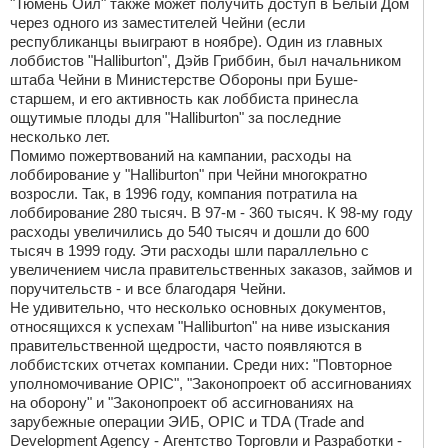
"Тюмень Ойл" также может получить доступ в Белый Дом
через одного из заместителей Чейни (если
республиканцы выиграют в ноябре). Один из главных
лоббистов "Halliburton", Дэйв Гриббин, был начальником
штаба Чейни в Министерстве Обороны при Буше-
старшем, и его активность как лоббиста принесла
ощутимые плоды для "Halliburton" за последние
несколько лет.
Помимо пожертвований на кампании, расходы на
лоббирование у "Halliburton" при Чейни многократно
возросли. Так, в 1996 году, компания потратила на
лоббирование 280 тысяч. В 97-м - 360 тысяч. К 98-му году
расходы увеличились до 540 тысяч и дошли до 600
тысяч в 1999 году. Эти расходы шли параллельно с
увеличением числа правительственных заказов, займов и
поручительств - и все благодаря Чейни.
Не удивительно, что несколько основных документов,
относящихся к успехам "Halliburton" на ниве изыскания
правительственной щедрости, часто появляются в
лоббистских отчетах компании. Среди них: "Повторное
уполномочивание OPIC", "Законопроект об ассигнованиях
на оборону" и "Законопроект об ассигнованиях на
зарубежные операции ЭИБ, OPIC и TDA (Trade and
Development Agency - Агентство Торговли и Разработки -