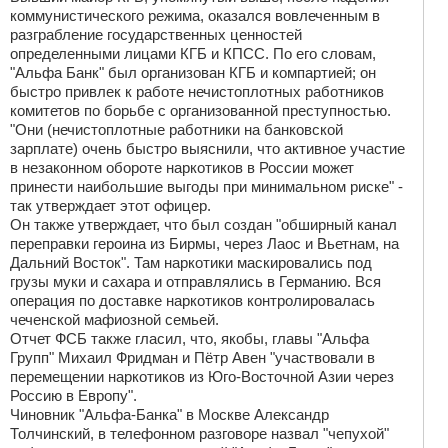
коммунистического режима, оказался вовлеченным в
разграбление государственных ценностей
определенными лицами КГБ и КПСС. По его словам,
"Альфа Банк" был организован КГБ и компартией; он
быстро привлек к работе нечистоплотных работников
комитетов по борьбе с организованной преступностью.
"Они (нечистоплотные работники на банковской
зарплате) очень быстро выяснили, что активное участие
в незаконном обороте наркотиков в России может
принести наибольшие выгоды при минимальном риске" -
так утверждает этот офицер.
Он также утверждает, что был создан "обширный канал
переправки героина из Бирмы, через Лаос и Вьетнам, на
Дальний Восток". Там наркотики маскировались под
грузы муки и сахара и отправлялись в Германию. Вся
операция по доставке наркотиков контролировалась
чеченской мафиозной семьей.
Отчет ФСБ также гласил, что, якобы, главы "Альфа
Групп" Михаил Фридман и Пётр Авен "участвовали в
перемещении наркотиков из Юго-Восточной Азии через
Россию в Европу".
Чиновник "Альфа-Банка" в Москве Александр
Толчинский, в телефонном разговоре назвал "чепухой"