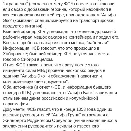
"отравлены" (согласно отчету ФСБ) после того, как они
ели сахар с добавками героина, который находился в
железнодорожном контейнере, принадлежащем "Альфа-
Эко" (компания специализируется на транспортировке
продуктов питания).
Бывший офицер КГБ утверждал, что железнодорожный
рабочий украл мешок сахара из контейнера и продал его.
Все, кто пробовал сахар из этого мешка, "заболели".
Информация ФСБ говорит, что это произошло в
Хабаровске; бывший офицер КГБ не уточняет места,
говоря о Сибири вцелом.
Отчет ФСБ также гласит, что сразу после этого
инцидента силы МВД провели несколько рейдов в
зданиях "Альфа-Эко" и обнаружили "наркотики и
компрометирующие документы".
Оба источника (и отчет ФСБ, и информация бывшего
офицера КГБ) утверждают, что "Альфа Банк" занимался
отмыванием денег российской и колумбийской
наркомафии.
Документы ФСБ гласят, что в конце 1993 года один из
высших руководителей "Альфа Групп" встречался с
Жильберто Родригесом Ореуэлой (ныне находящийся в
заключении руководитель печально известного