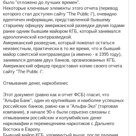
было "отложено до лучших времен".
Некоторые ключевые элементы этого отчета (перевод
которого стал доступен сайту "The Public i"), очевидно
идентичен информации, представленной бывшему
старшему офицеру американской разведки двумя годами
ранее одним бывшим майором КГБ, который занимался
идеологической контрразведкой.
Американский разведчик, который пожелал остаться
неизвестным, практически в то же время, что и бывший
майор советской контрразведки (а именно - в 1995 году),
занимался делами двух банков, организованных КГБ.
Американский офицер предоставил копию своего отчета
сайту "The Public i".
Отмывание денег, наркобизнес
Этот документ (равно как и отчет ФСБ) гласит, что
"Альфа Банк", один из крупнейших и наиболее успешных
российских банков, равно как и "Альфа-Эко" (торговая
компания), в начале 90-х были серьезно связаны с
отмыванием российских и колумбийских денег
наркомафии и перемещением наркотиков с Дальнего
Востока в Европу.
Бывший майор КГБ, упомянутый выше, после падения