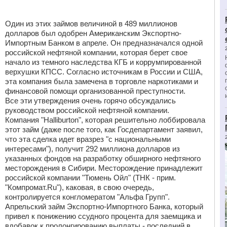
Один из этих займов величиной в 489 миллионов
долларов был одобрен Американским Экспортно-
Импортным Банком в апреле. Он предназначался одной
российской нефтяной компании, которая берет свое
начало из темного наследства КГБ и коррумпированной
верхушки КПСС. Согласно источникам в России и США,
эта компания была замечена в торговле наркотиками и
финансовой помощи организованной преступности.
Все эти утверждения очень горячо обсуждались
руководством российской нефтяной компании.
Компания "Halliburton", которая решительно лоббировала
этот займ (даже после того, как Госдепартамент заявил,
что эта сделка идет вразрез "с национальными
интересами"), получит 292 миллиона долларов из
указанных фондов на разработку обширного нефтяного
месторождения в Сибири. Месторождение принадлежит
российской компании "Тюмень Ойл" (ТНК - прим.
"Компромат.Ru"), каковая, в свою очередь,
контролируется конгломератом "Альфа Групп".
Апрельский займ Экспортно-Импортного Банка, который
привел к понижению ссудного процента для заемщика и
вдобавок к пролонгированию выплаты - последний в