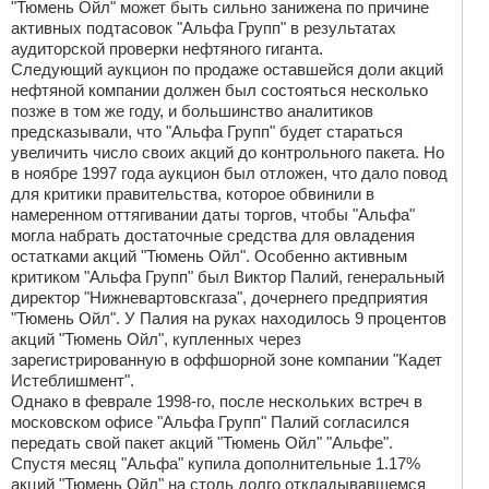
"Тюмень Ойл" может быть сильно занижена по причине
активных подтасовок "Альфа Групп" в результатах
аудиторской проверки нефтяного гиганта.
Следующий аукцион по продаже оставшейся доли акций
нефтяной компании должен был состояться несколько
позже в том же году, и большинство аналитиков
предсказывали, что "Альфа Групп" будет стараться
увеличить число своих акций до контрольного пакета. Но
в ноябре 1997 года аукцион был отложен, что дало повод
для критики правительства, которое обвинили в
намеренном оттягивании даты торгов, чтобы "Альфа"
могла набрать достаточные средства для овладения
остатками акций "Тюмень Ойл". Особенно активным
критиком "Альфа Групп" был Виктор Палий, генеральный
директор "Нижневартовскгаза", дочернего предприятия
"Тюмень Ойл". У Палия на руках находилось 9 процентов
акций "Тюмень Ойл", купленных через
зарегистрированную в оффшорной зоне компании "Кадет
Истеблишмент".
Однако в феврале 1998-го, после нескольких встреч в
московском офисе "Альфа Групп" Палий согласился
передать свой пакет акций "Тюмень Ойл" "Альфе".
Спустя месяц "Альфа" купила дополнительные 1.17%
акций "Тюмень Ойл" на столь долго откладывавшемся