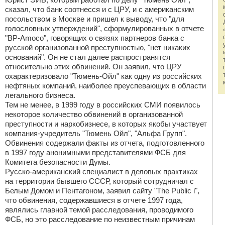
сказал, что банк соотнесся и с ЦРУ, и с американским
посольством в Москве и пришел к выводу, что "для
голословных утверждений", сформулированных в отчете
"BP-Amoco", говорящих о связях партнеров банка с
русской организованной преступностью, "нет никаких
оснований". Он не стал далее распространятся
относительно этих обвинений. Он заявил, что ЦРУ
охарактеризовало "Тюмень-Ойл" как одну из российских
нефтяных компаний, наиболее преуспевающих в области
легального бизнеса.
Тем не менее, в 1999 году в российских СМИ появилось
некоторое количество обвинений в организованной
преступности и наркобизнесе, в которых якобы участвует
компания-учредитель "Тюмень Ойл", "Альфа Групп".
Обвинения содержали факты из отчета, подготовленного
в 1997 году анонимными представителями ФСБ для
Комитета безопасности Думы.
Русско-американский специалист в деловых практиках
на территории бывшего СССР, который сотрудничал с
Белым Домом и Пентагоном, заявил сайту "The Public i",
что обвинения, содержавшиеся в отчете 1997 года,
являлись главной темой расследования, проводимого
ФСБ, но это расследование по неизвестным причинам