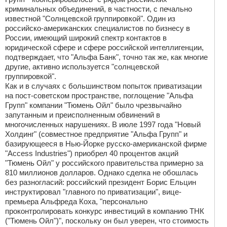
криминальных объединений, в частности, с печально
известной "Солнцевской группировкой". Один из
российско-американских специалистов по бизнесу в
России, имеющий широкий спектр контактов в
юридической сфере и сфере российской интеллигенции,
подтверждает, что "Альфа Банк", точно так же, как многие
другие, активно используется "солнцевской
группировкой".
Как и в случаях с большинством попыток приватизации
на пост-советском пространстве, поглощение "Альфа
Групп" компании "Тюмень Ойл" было чрезвычайно
запутанным и преисполненным обвинений в
многочисленных нарушениях. В июле 1997 года "Новый
Холдинг" (совместное предприятие "Альфа Групп" и
базирующееся в Нью-Йорке русско-американской фирме
"Access Industries") приобрел 40 процентов акций
"Тюмень Ойл" у российского правительства примерно за
810 миллионов долларов. Однако сделка не обошлась
без разногласий: российский президент Борис Ельцин
инструктировал "главного по приватизации", вице-
премьера Альфреда Коха, "персонально
проконтролировать конкурс инвестиций в компанию ТНК
("Тюмень Ойл")", поскольку он был уверен, что стоимость