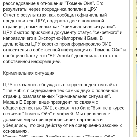
расследование в отношении "Тюмень Ойл". Его
результаты через посредника попали в ЦРУ.
Отчет о результатах, как сообщил официальный
представитель ЦРУ, содержал две с половиной
страницы, помеченных как "криминальная ситуация".
ЦРУ быстро присвоили документу статус "секретного" и
направили его в Экспортно-Импортный Банк. В
дальнейшем ЦРУ коротко проинформировало ЭИБ
относительно собственной информации о "Тюмень Ойл" и
сообщило банку, что "BP-Amoko" дополнило этот отчет
собственной информацией.
Криминальная ситуация
ЦРУ отказалось обсуждать с корреспондентом сайта
"The Public i" содержание тех самых двух с половиной
страниц, озаглавленных "криминальная ситуация".
Марша Е.Берри, вице-президент по связям с
общественностью ЭИБ, сказал, что банк "был не в курсе
о связях "Тюмень Ойл" с мафией. Мы приняли все
должные меры при подборе своих партнеров и
убедились, что они действуют на совершенно законных
основаниях."
Юрист ЭИБ, который работал по делу "Тюмень Ойл",