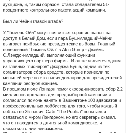
аукционе, и, таким образом, стала обладателем 51-
процентного контрольного пакета акций компании.
Был ли Чейни главой штаба?
У "Тюмень Ойл" могут появиться хорошие шансы на
доступ в Белый Дом, если пара Буш-младший-Чейни
выиграет ноябрьские президентские выборы. Главный
поверенный "Тюмень Ойл" в Akin Gump - Джеймс
С.Лэнгдон-младший, выполняющий функции
управляющего партнера фирмы. И он же является одним
из главных "пионеров" Джорджа Буша, одним из тех
организаторов сбора средств, которые принесли по
меньшей мере по сто тысяч долларов для президентской
кампании республиканцев.
В прошлом июле Лэнгдон помог скоординировать сбор 2.2
миллионов долларов для предвыборной кампании и
согласился помочь нанять в Вашингтоне 100 адвокатов и
профессиональных лоббистов для того, чтобы каждый
собрал по 25 тысяч. Сайт "The Public i" попытался
связаться с м-ром Лэнгдоном, но его секретарь сказал,
что он находится в длительной командировке, и
связаться с ним невозможно.