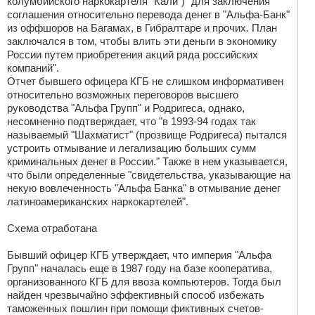
колумбийского наркокартеля "Кали") "для заключения
соглашения относительно перевода денег в "Альфа-Банк"
из оффшоров на Багамах, в Гибралтаре и прочих. План
заключался в том, чтобы влить эти деньги в экономику
России путем приобретения акций ряда российских
компаний".
Отчет бывшего офицера КГБ не слишком информативен
относительно возможных переговоров высшего
руководства "Альфа Групп" и Родригеса, однако,
несомненно подтверждает, что "в 1993-94 годах так
называемый "Шахматист" (прозвище Родригеса) пытался
устроить отмывание и легализацию больших сумм
криминальных денег в России." Также в нем указывается,
что были определенные "свидетельства, указывающие на
некую вовлеченность "Альфа Банка" в отмывание денег
латиноамериканских наркокартелей".
Схема отработана
Бывший офицер КГБ утверждает, что империя "Альфа
Групп" началась еще в 1987 году на базе кооператива,
организованного КГБ для ввоза компьютеров. Тогда был
найден чрезвычайно эффективный способ избежать
таможенных пошлин при помощи фиктивных счетов-