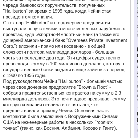
череде банковских поручительств, полученных
"Halliburton" за время с 1995 года, когда Чейни стал
президентом компании.
С тех пор "Halliburton" и его дочерние предприятия
выступали поручателями в многочисленных зарубежных
проектах, куда Экпортно-Импортный Банк (а также его
дочерний американский банк "Oversees Private Investment
Corp.") вложили - прямо или косвенно - в общей
сложности полтора миллиарда долларов - большая
часть за последние два года. Эти цифры существенно
превосходят сумму в 100 миллионов долларов, которую
государственные банки выдали в виде займов за период
с 1990 по 1995 годы.
Под руководством Чейни "Halliburton" - большей частью
через свое дочернее предприятие "Brown & Root" -
собрала правительственных контрактов на сумму в 2.3
миллиарда долларов. Это почти вдвое превышает сумму,
которую компания освоила в те пять лет, что
предшествовали приходу Чейни. Основная часть
контрактов была заключена с Вооруженными Силами
США на инженерные работы в нескольких "горячих
точках" (таких, как Босния, Албания, Косово и Гаити).