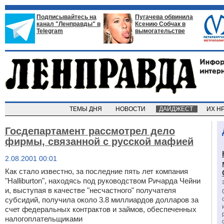
Подписывайтесь на
Пугачева обвинила
канал "Ленправды" в
Ксению Собчак в
Telegram
вымогательстве
ТЕМЫ ДНЯ
НОВОСТИ
ДАЙДЖЕСТ
ИХ Н
Госдепартамент рассмотрел дело
фирмы, связанной с русской мафией
2.08.2001 00:01
Как стало известно, за последние пять лет компания
"Halliburton", находясь под руководством Ричарда Чейни
и, выступая в качестве "несчастного" получателя
субсидий, получила около 3.8 миллиардов долларов за
счет федеральных контрактов и займов, обеспеченных
налогоплательщиками