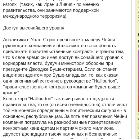
изгоях" (таких, как Иран и Ливия - по мнению
правительства, они занимаются поддержкой
международного терроризма).
Доступ высочайшего уровня
Аналитики с Уолл-Стрит превозносят манеру Чейни
руководить компанией и объясняют его способность
привлекать правительственные контракты и гранты тем,
что в свое время он имел доступ высочайшего уровня к
коридорам власти, будучи министром обороны при
президенте Джордже Буше-старшем. Если он станет
вице-президентом при Буше-младшем, то, как сказал
один анонимный источник в руководстве "Halliburton",
"правительственных контрактов компании будет выше
крыши".
Коль скоро "Halliburton" так выигрывал от щедрости
правительства, то он (со всей очевидностью) отплачивал
той же монетой определенным политическим фигурам - в
основном, республиканцам. За пять лет правления Чейни
компания потратила на разнообразные пожертвования
конкретным кандидатам и партиям около миллиона
двухсот двенадцати тысяч наличных и безналичных