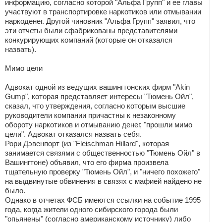
информацию, согласно которой "Альфа Групп" и ее главы
участвуют в транспортировке наркотиков или отмывании
наркоденег. Другой чиновник "Альфа Групп" заявил, что
эти отчеты были сфабрикованы представителями
конкурирующих компаний (которые он отказался
назвать).
Мимо цели
Адвокат одной из ведущих вашингтонских фирм "Akin
Gump", которая представляет интересы "Тюмень Ойл",
сказал, что утверждения, согласно которым высшие
руководители компании причастны к незаконному
обороту наркотиков и отмыванию денег, "прошли мимо
цели". Адвокат отказался назвать себя.
Рори Дэвенпорт (из "Fleischman Hillard", которая
занимается связями с общественностью "Тюмень Ойл" в
Вашингтоне) объявил, что его фирма произвела
тщательную проверку "Тюмень Ойл", и "ничего похожего"
на выдвинутые обвинения в связях с мафией найдено не
было.
Однако в отчетах ФСБ имеются ссылки на событие 1995
года, когда жители одного сибирского города были
"опьянены" (согласно американскому источнику) либо