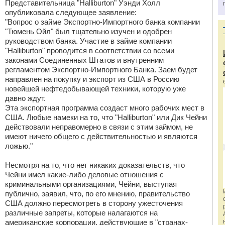
Представительница "Halliburton" Уэнди Холл
опубликовала следующее заявление:
"Вопрос о займе Экспортно-Импортного банка компании
"Тюмень Ойл" был тщательно изучен и одобрен
руководством банка. Участие в займе компании
"Halliburton" проводится в соответствии со всеми
законами Соединенных Штатов и внутренним
регламентом Экспортно-Импортного Банка. Заем будет
направлен на покупку и экспорт из США в Россию
новейшей нефтедобывающей техники, которую уже
давно ждут.
Эта экспортная программа создаст много рабочих мест в
США. Любые намеки на то, что "Halliburton" или Дик Чейни
действовали неправомерно в связи с этим займом, не
имеют ничего общего с действительностью и являются
ложью."
Несмотря на то, что нет никаких доказательств, что
Чейни имел какие-либо деловые отношения с
криминальными организациями, Чейни, выступая
публично, заявил, что, по его мнению, правительство
США должно пересмотреть в сторону ужесточения
различные запреты, которые налагаются на
американские корпорации, действующие в "странах-