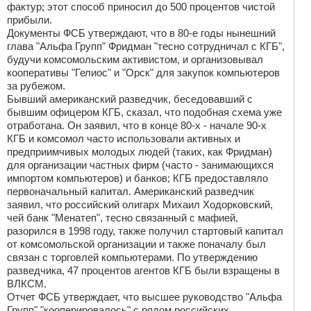
фактур; этот способ приносил до 500 процентов чистой
прибыли.
Документы ФСБ утверждают, что в 80-е годы нынешний
глава "Альфа Групп" Фридман "тесно сотрудничал с КГБ",
будучи комсомольским активистом, и организовывал
кооперативы "Гелиос" и "Орск" для закупок компьютеров
за рубежом.
Бывший американский разведчик, беседовавший с
бывшим офицером КГБ, сказал, что подобная схема уже
отработана. Он заявил, что в конце 80-х - начале 90-х
КГБ и комсомол часто использовали активных и
предприимчивых молодых людей (таких, как Фридман)
для организации частных фирм (часто - занимающихся
импортом компьютеров) и банков; КГБ предоставляло
первоначальный капитал. Американский разведчик
заявил, что российский олигарх Михаил Ходорковский,
чей банк "Менатеп", тесно связанный с мафией,
разорился в 1998 году, также получил стартовый капитал
от комсомольской организации и также поначалу был
связан с торговлей компьютерами. По утверждению
разведчика, 47 процентов агентов КГБ были взращены в
ВЛКСМ.
Отчет ФСБ утверждает, что высшее руководство "Альфа
Групп" "кооперировалось" с рядом российских