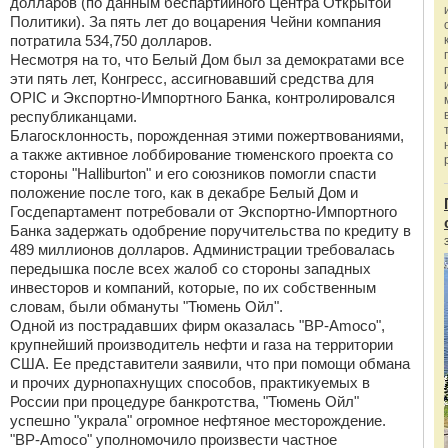
долларов (по данным беспартийного Центра Открытой
Политики). За пять лет до воцарения Чейни компания
потратила 534,750 долларов.
Несмотря на то, что Белый Дом был за демократами все
эти пять лет, Конгресс, ассигновавший средства для
OPIC и Экспортно-Импортного Банка, контролировался
республиканцами.
Благосклонность, порожденная этими пожертвованиями,
а также активное лоббирование тюменского проекта со
стороны "Halliburton" и его союзников помогли спасти
положение после того, как в декабре Белый Дом и
Госдепартамент потребовали от Экспортно-Импортного
Банка задержать одобрение поручительства по кредиту в
489 миллионов долларов. Администрации требовалась
передышка после всех жалоб со стороны западных
инвесторов и компаний, которые, по их собственным
словам, были обмануты "Тюмень Ойл".
Одной из пострадавших фирм оказалась "BP-Amoco",
крупнейший производитель нефти и газа на территории
США. Ее представители заявили, что при помощи обмана
и прочих дурнопахнущих способов, практикуемых в
России при процедуре банкротства, "Тюмень Ойл"
успешно "украла" огромное нефтяное месторождение.
"BP-Amoco" уполномочило произвести частное