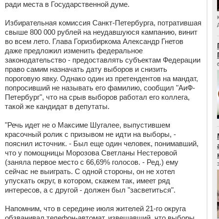
ради места в Государственной думе.
Избирательная комиссия Санкт-Петербурга, потратившая
свыше 800 000 рублей на неудавшуюся кампанию, винит
во всем лето. Глава Горизбиркома Александр Гнетов
даже предложил изменить федеральное
законодательство - предоставлять субъектам Федерации
право самим назначать дату выборов и снизить
пороговую явку. Однако один из претендентов на мандат,
попросивший не называть его фамилию, сообщил "АиФ-
Петербург", что на срыв выборов работал его коллега,
такой же кандидат в депутаты.
"Речь идет не о Максиме Шугалее, выпустившем
красочный ролик с призывом не идти на выборы, -
пояснил источник. - Был еще один человек, понимавший,
что у помощницы Морозова Светланы Нестеровой
(заняла первое место с 66,69% голосов. - Ред.) ему
сейчас не выиграть. С одной стороны, он не хотел
упускать округ, в котором, скажем так, имеет ряд
интересов, а с другой - должен был "засветиться".
Напомним, что в середине июля жителей 21-го округа
обзванивал телефон-автомат, извещавший, что выборы