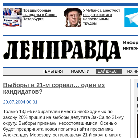
Предвыборные
У Чубайса арестуют
скандалы в Санкт-
все, что нажито
Петербурге
непосильным
трудом
ТЕМЫ ДНЯ
НОВОСТИ
ДАЙДЖЕСТ
ИХ Н
Выборы в 21-м сорвал... один из
кандидатов?
29.07.2004 00:01
Только 13,5% избирателей вместо необходимых по
закону 20% пришли на выборы депутата ЗакСа по 21-му
округу. Выборы признаны несостоявшимися. Осенью
будет предпринята новая попытка найти преемника
Александру Морозову, оставившему 21-й округ в марте