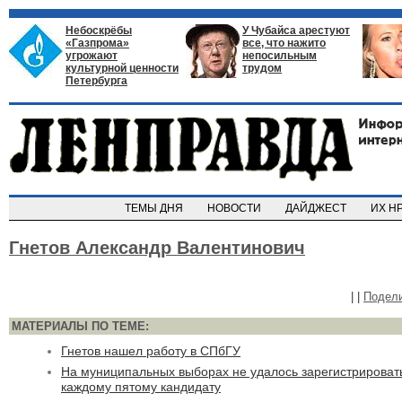
Небоскрёбы
У Чубайса арестуют
«Газпрома»
все, что нажито
угрожают
непосильным
культурной ценности
трудом
Петербурга
ТЕМЫ ДНЯ
НОВОСТИ
ДАЙДЖЕСТ
ИХ Н
Гнетов Александр Валентинович
|
|
Подел
МАТЕРИАЛЫ ПО ТЕМЕ:
Гнетов нашел работу в СПбГУ
На муниципальных выборах не удалось зарегистрироват
каждому пятому кандидату