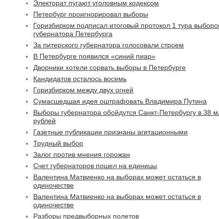
Электорат пугают уголовным кодексом
Петербург проигнорировал выборы
Горизбирком подписал итоговый протокол 1 тура выборо
губернатора Петербурга
За питерского губернатора голосовали строем
В Петербурге появился «синий пиар»
Дворники хотели сорвать выборы в Петербурге
Кандидатов осталось восемь
Горизбирком между двух огней
Сумасшедшая идея оштрафовать Владимира Путина
Выборы губернатора обойдутся Санкт-Петербургу в 38 м
рублей
Газетные публикации признаны агитационными
Трудный выбор
Залог против мнения горожан
Счет губернаторов пошел на единицы
Валентина Матвиенко на выборах может остаться в
одиночестве
Валентина Матвиенко на выборах может остаться в
одиночестве
Разборы предвыборных полетов