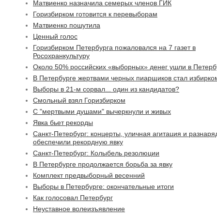
Матвиенко назначила семерых членов ГИК
Горизбирком готовится к перевыборам
Матвиенко пошутила
Ценный голос
Горизбирком Петербурга пожаловался на 7 газет в
Росохранкультуру
Около 50% российских «выборных» денег ушли в Петерб
В Петербурге жертвами черных пиарщиков стал избирко
Выборы в 21-м сорвал... один из кандидатов?
Смольный взял Горизбирком
С "мертвыми душами" вычеркнули и живых
Явка бьет рекорды
Санкт-Петербург: концерты, уличная агитация и разнаря
обеспечили рекордную явку
Санкт-Петербург: Колыбель резолюции
В Петербурге продолжается борьба за явку
Комплект предвыборный весенний
Выборы в Петербурге: окончательные итоги
Как голосовал Петербург
Неуставное волеизъявление