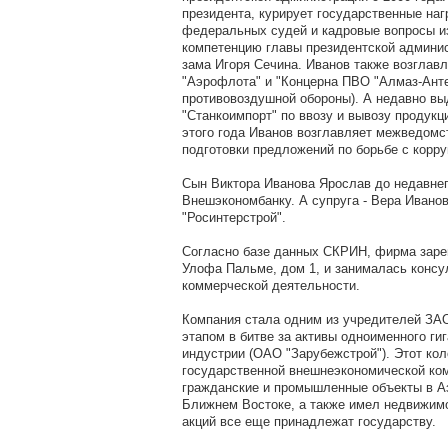
президента, курирует государственные на
федеральных судей и кадровые вопросы из 
компетенцию главы президентской админис
зама Игоря Сечина. Иванов также возглав
"Аэрофлота" и "Концерна ПВО "Алмаз-Анте
противовоздушной обороны). А недавно в
"Станкоимпорт" по ввозу и вывозу продукц
этого года Иванов возглавляет межведомс
подготовки предложений по борьбе с корру
Сын Виктора Иванова Ярослав до недавнег
Внешэкономбанку. А супруга - Вера Ивано
"Росинтерстрой".
Согласно базе данных СКРИН, фирма зарег
Улофа Пальме, дом 1, и занималась консу
коммерческой деятельности.
Компания стала одним из учредителей ЗАО
этапом в битве за активы одноименного ги
индустрии (ОАО "Зарубежстрой"). Этот ко
государственной внешнеэкономической ком
гражданские и промышленные объекты в Аз
Ближнем Востоке, а также имел недвижимо
акций все еще принадлежат государству.