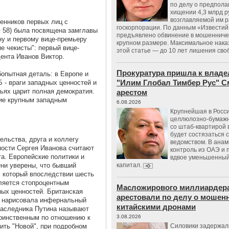
по делу о предпол
хищении 4,3 млрд р
возглавляемой им 
енников первых лиц с
госкорпорации. По данным «Известий
№ 58) была посвящена замглавы
предъявлено обвинение в мошенничес
у и первому вице-премьеру
крупном размере. Максимальное нака
е чекисты": первый вице-
этой статье — до 10 лет лишения сво
ента Иванов Виктор.
Прокуратура пришла к владе
опытная деталь: в Европе и
"Илим Глобал Тимбер Рус" С
 - враги западных ценностей и
мьях царит полная демократия.
арестом
ние крупным западным
6.08.2026
Крупнейшая в Росс
целлюлозно-бумаж
со штаб-квартирой 
будет состязаться 
ельства, друга и коллегу
ведомством. В анам
ности Сергея Иванова
считают
контроль из ОАЭ и
а. Европейские политики и
вдвое уменьшенный
Они уверены, что бывший
капитал.
, который впоследствии шесть
ляется стопроцентным
Масложирового миллиардера
ных ценностей. Британская
арестовали по делу о мошенн
но нарисовала инфернальный
китайскими дронами
аследника Путина называют
воинственным по отношению к
3.08.2026
ить "Новой", при подробном
Силовики задержал