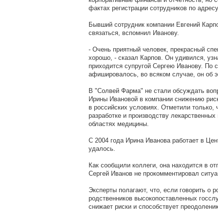
фактах регистрации сотрудников по адрес
Бывший сотрудник компании Евгений Карпо
связаться, вспомнил Иванову.
- Очень приятный человек, прекрасный спе
хорошо, - сказал Карпов. Он удивился, узн
приходится супругой Сергею Иванову. По с
афишировалось, во всяком случае, он об э
В "Солвей Фарма" не стали обсуждать воп
Ирины Ивановой в компании снижению рис
в российских условиях. Отметили только,
разработке и производству лекарственных 
областях медицины.
С 2004 года Ирина Иванова работает в Цен
удалось.
Как сообщили коллеги, она находится в от
Сергей Иванов не прокомментировал ситуа
Эксперты полагают, что, если говорить о 
родственников высокопоставленных госсл
снижает риски и способствует преодолени