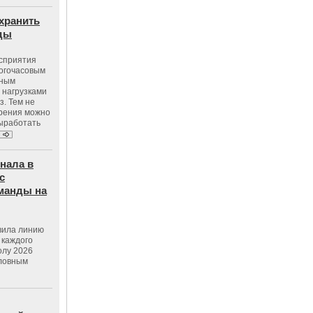
хранить
оды
осприятия
ногочасовым
нным
 нагрузками
з. Тем не
зрения можно
выработать
нала в
с
манды на
вила линию
 каждого
олу 2026
словным