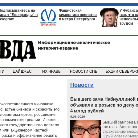
Подписывайтесь на
Фашистская
У Чубайса
канал "Ленправды" в
символика появится
все, что 
Telegram
в метро Петербурга
непосил
трудом
СТИ
ДАЙДЖЕСТ
ИХ НРАВЫ
НОВОСТИ СПБ
БУДНИ СЕВЕРО-
Новости
Бывшего зама Набиуллиной 
окопоставленного чиновника
объявили в розыск по делу 
счастье бизнеса и скрасить его
4 млрд рублей
словам экспертов, российские
6.08.2026
экономические реалии. И если
Бывший зампред Ба
шого государственного деятеля
экс-глава Агентства
м или акционером частной
страхованию вкладо
ь риски и эффективнее решать
Юрий Исаев объявл