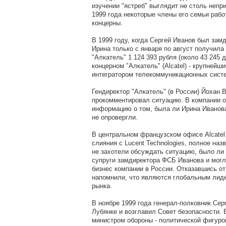
изучении "ястреб" выглядит не столь непр
1999 года некоторые члены его семьи раб
концерны.
В 1999 году, когда Сергей Иванов был зам
Ирина только с января по август получила
"Алкатель" 1 124 393 рубля (около 43 245 
концерном "Алкатель" (Alcatel) - крупнейш
интегратором телекоммуникационных систе
Гендиректор "Алкатель" (в России) Йохан 
прокомментировал ситуацию. В компании о
информацию о том, была ли Ирина Иванова
не опровергли.
В центральном французском офисе Alcatel 
слияния с Lucent Technologies, полное назв
не захотели обсуждать ситуацию, было ли
супруги замдиректора ФСБ Иванова и могло
бизнес компании в России. Отказавшись от 
напомнили, что являются глобальным лид
рынка.
В ноябре 1999 года генерал-полковник Сер
Лубянке и возглавил Совет безопасности. В
министром обороны - политической фигуро