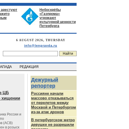
 арестуют
Небоскрёбы
нажито
«Газпрома»
ьным
угрожают
культурной ценности
Петербурга
6 AUGUST 2026, THURSDAY
info@lenpravda.ru
ЗАПАДА
РЕДАКЦИЯ
Дежурный
репортер
в ЦБ
Россияне начали
о хищении
массово отказываться
от перелетов между
Москвой и Петербургом
из-за атак дронов
нка России и
 по
В петербургском метро
в (АСВ)
девушке не разрешили
ен в розыск