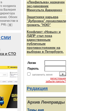
«Ленфильма» назначен
та
го холдинга
экс-чиновник
ра Валерия
Минкульта Давиденко
ндиректора
Защитники карьера
енко. Обоих
енничестве в
"Дубровка".продолжили
К РФ).
громить "НЭО"
Конфликт «Новых» и
ЛДПР стал пока
 СМИ
единственным
публичным
противостоянием на
в
выборах в Петербурге.
са и СТО
Логин
Пароль
запомнить меня
регистрация
забыли пароль?
Редакция
Архив Ленправды
Темы дня