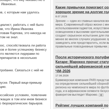
у Ивановых.
Какие привычки помогают со
хорошее зрение на долгие г
в, с которым нам удалось
8.07.2026
Зрение — один из главных каналов в
циалист, работать с ней было
мира. Современный образ жизни с м
использованием гаджетов, искусстве
ав, что Ирина Иванова
освещением и высокими зрительными
ловам Карпова, это никогда не
создает серьезное испытание для гла
том не знал.
менее во многих случаях ухудшение 
замедлить или предотвратить, если 
рос, способствовала ли работа
правильные повседневные привычки.
ков и более успешному бизнесу
 что являются лидерами по
После исторического полуфи
препаратов в нескольких
Катаре: Марокко прочат стату
сильнейшей африканской ко
тробанке. Связаться с ней не
ЧМ-2026
17.06.2026
Букмекерская компания PARI предста
пуске. Первый вице-премьер
на определение сильнейшей сборной
цию.
региона на чемпионате мира по футб
года, и в африканском сегменте безу
фаворитом выглядит Марокко.
российских условиях, появление
ужащих в том или ином бизнесе
ю бюрократических барьеров.
Рейтинг лучших компаний по