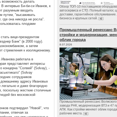
ь возможность делать
 В интервью Би-би-си Иванов, к
Обзор ТОП-10 поставщиков оборудов
ет разумным вводить
автосервиса и СТО. Полный каталог, 
доставки, гарантийное обслуживание.
м путем, "высаживать
бизнеса и крупных сетей.
 где она никогда не росла".
пользовалась плодами
Промышленный ренессанс В
стройки и модернизация, м
 стать вице-президентом
облик города
зднер Банк" (в 2000 году).
8.07.2026
шэкономбанком, а затем
ет стремления к изоляционизму.
а Иванова работала в
орая представляет интересы
концерна "Солвей" (Solvay), -
асьютикалз" (Solvay
ородних сотрудников
о домашнему адресу Ивановых
е легально и даже благородно
и, поскольку жесткие столичные
людей без московской
Промышленный ренессанс Волжского:
завода РНК, модернизация ВТЗ и 47 п
нков подтвердил "Новой", что
АПК. Как стройки меняют облик город
пании, отвечая за
рабочие места.
ообщил, что ему неизвестно о