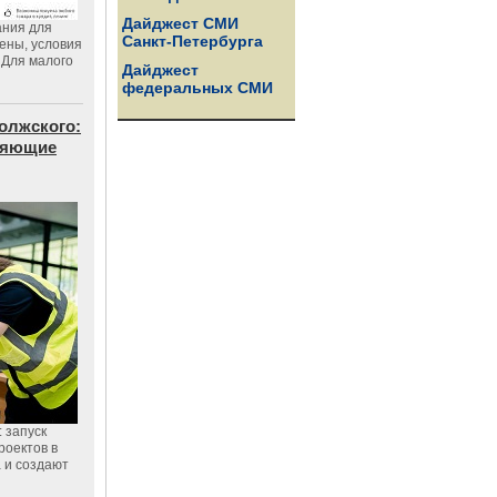
Дайджест СМИ
ания для
Санкт-Петербурга
цены, условия
 Для малого
Дайджест
федеральных СМИ
олжского:
еняющие
 запуск
роектов в
а и создают