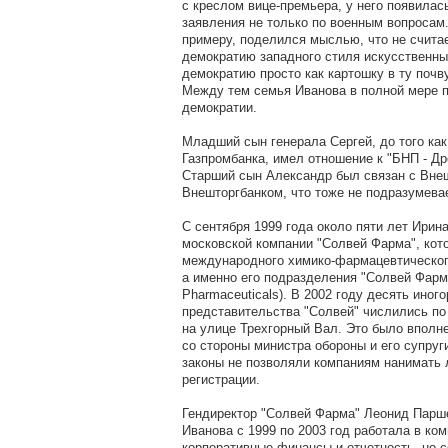
с креслом вице-премьера, у него появилас
заявления не только по военным вопросам.
примеру, поделился мыслью, что не счита
демократию западного стиля искусственны
демократию просто как картошку в ту почву,
Между тем семья Иванова в полной мере 
демократии.
Младший сын генерала Сергей, до того как
Газпромбанка, имел отношение к "БНП - Дре
Старший сын Александр был связан с Вне
Внешторгбанком, что тоже не подразумева
С сентября 1999 года около пяти лет Ирин
московской компании "Солвей Фарма", кот
международного химико-фармацевтического 
а именно его подразделения "Солвей Фарм
Pharmaceuticals). В 2002 году десять иног
представительства "Солвей" числились п
на улице Трехгорный Вал. Это было вполн
со стороны министра обороны и его супруг
законы не позволяли компаниям нанимать 
регистрации.
Гендиректор "Солвей Фарма" Леонид Парше
Иванова с 1999 по 2003 год работала в ком
корпоративные финансы и отчетность, но с