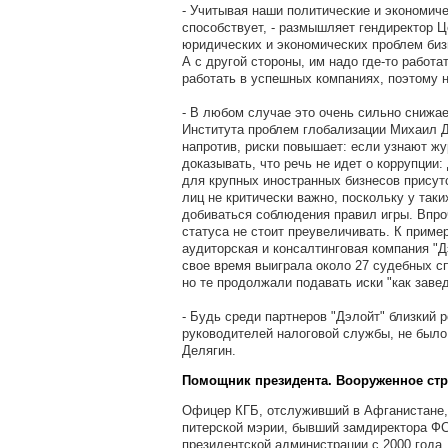
- Учитывая наши политические и экономиче
способствует, - размышляет гендиректор Ц
юридических и экономических проблем биз
А с другой стороны, им надо где-то работа
работать в успешных компаниях, поэтому н
- В любом случае это очень сильно снижает
Института проблем глобализации Михаил Де
напротив, риски повышает: если узнают ж
доказывать, что речь не идет о коррупции:
для крупных иностранных бизнесов присут
лиц не критически важно, поскольку у так
добиваться соблюдения правил игры. Впро
статуса не стоит преувеличивать. К приме
аудиторская и консалтинговая компания "Дэ
свое время выиграла около 27 судебных сп
но те продолжали подавать иски "как заве
- Будь среди партнеров "Дэлойт" близкий р
руководителей налоговой службы, не было 
Делягин.
Помощник президента. Вооруженное ст
Офицер КГБ, отслуживший в Афганистане,
питерской мэрии, бывший замдиректора Ф
президентской администрации с 2000 года