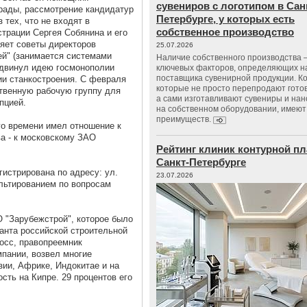
сувениров с логотипом в Сан
грады, рассмотрение кандидатур
Петербурге, у которых есть
тех, что не входят в
собственное производство
трации Сергея Собянина и его
ляет советы директоров
25.07.2026
й" (занимается системами
Наличие собственного производства –
ыдвинул идею госмонополии
ключевых факторов, определяющих н
поставщика сувенирной продукции. К
ии станкостроения. С февраля
которые не просто перепродают гото
твенную рабочую группу для
а сами изготавливают сувениры и нан
пцией.
на собственном оборудовании, имеют
преимуществ.
о времени имел отношение к
ва - к московскому ЗАО
Рейтинг клиник контурной пл
Санкт-Петербурге
истрирована по адресу: ул.
23.07.2026
льтированием по вопросам
 "Зарубежстрой", которое было
ганта российской строительной
лосс, правопреемник
пании, возвел многие
ии, Африке, Индокитае и на
сть на Кипре. 29 процентов его