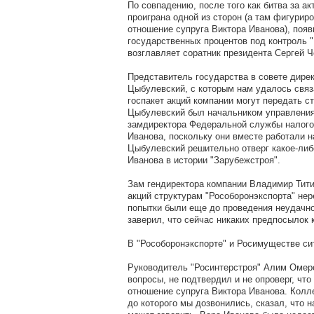
По совпадению, после того как битва за а
проиграна одной из сторон (а там фигурир
отношение супруга Виктора Иванова), появ
государственных процентов под контроль "
возглавляет соратник президента Сергей Ч
Представитель государства в совете дире
Цыбулевский, с которым нам удалось связа
госпакет акций компании могут передать с
Цыбулевский был начальником управления
замдиректора Федеральной службы налогов
Иванова, поскольку они вместе работали н
Цыбулевский решительно отверг какое-либ
Иванова в истории "Зарубежстроя".
Зам гендиректора компании Владимир Тити
акций структурам "Рособоронэкспорта" нер
попытки были еще до проведения неудачно
заверил, что сейчас никаких предпосылок к
В "Рособоронэкспорте" и Росимуществе си
Руководитель "Росинтерстроя" Алим Омеро
вопросы, не подтвердил и не опроверг, что
отношение супруга Виктора Иванова. Колл
до которого мы дозвонились, сказал, что н