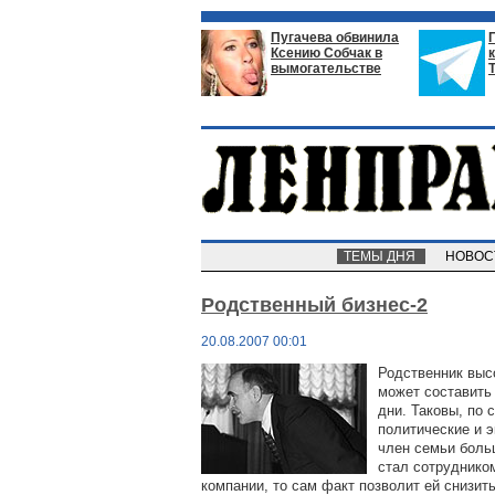
Пугачева обвинила
Ксению Собчак в
вымогательстве
ТЕМЫ ДНЯ
НОВО
Родственный бизнес-2
20.08.2007 00:01
Родственник выс
может составить 
дни. Таковы, по 
политические и 
член семьи боль
стал сотруднико
компании, то сам факт позволит ей снизит