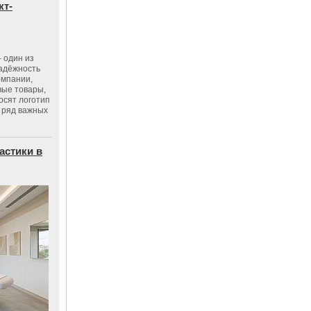
кт-
 один из
адёжность
омпании,
вые товары,
осят логотип
 ряд важных
астики в