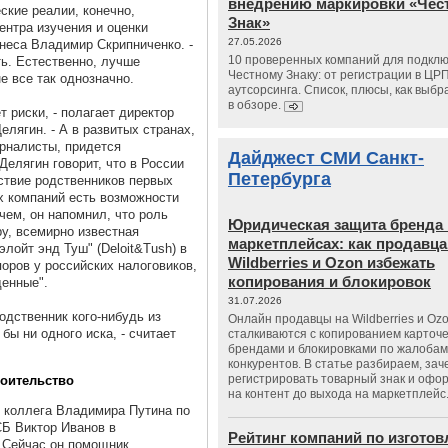
внедрению маркировки «Чес
ские реалии, конечно,
Знак»
ентра изучения и оценки
27.05.2026
неса Владимир Скрипниченко. -
10 проверенных компаний для подклю
ть. Естественно, лучше
Честному Знаку: от регистрации в ЦР
е все так однозначно.
аутсорсинга. Список, плюсы, как выбр
в обзоре.
 риски, - полагает директор
лягин. - А в развитых странах,
урналисты, придется
Дайджест СМИ Санкт-
 Делягин говорит, что в России
Петербурга
ствие родственников первых
их компаний есть возможности
чем, он напомнил, что роль
Юридическая защита бренда 
ру, всемирно известная
маркетплейсах: как продавц
лойт энд Туш" (Deloit&Tush) в
Wildberries и Ozon избежать
оров у российских налоговиков,
копирования и блокировок
денные".
31.07.2026
одственник кого-нибудь из
Онлайн продавцы на Wildberries и Oz
бы ни одного иска, - считает
сталкиваются с копированием карточе
брендами и блокировками по жалобам
конкурентов. В статье разбираем, зач
регистрировать товарный знак и офо
роительство
на контент до выхода на маркетплейс
 коллега Владимира Путина по
СБ Виктор Иванов
в
Рейтинг компаний по изгото
. Сейчас он помощник