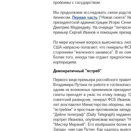
проблемы с государством.
Мы продолжаем исследовать связи родств
бизнесом.
Первая часть
("Новая газета" 
президентской администрации Игорю Сечин
Дмитрию Медведеву. На очереди "питерски
премьер Сергей Иванов и помощник презид
По мере изучения вопроса выяснилась люб
США напрасно полагают, что генералы ФСБ
сторонники "железного занавеса". В их се
Более того, иногда там отдают предпочте
корпорациям.
Демократичный "ястреб"
Первого вице-премьера российского правит
Владимира Путина по работе в госбезопас
одним из возможных преемников президент
газеты приходят в ужас по этому поводу. 
советский разведчик, генерал ФСБ Иванов
лет возглавлял Министерство обороны, яв
"ястребом" и яростным противником запад
"Дейли телеграф" (Daily Telegraph) недав
портрет Иванова, опубликовав материал
"Н
"Мистер Мерзкий"
. Его изобразили более 
Западу, чем сам Путин: Как удалось выясн