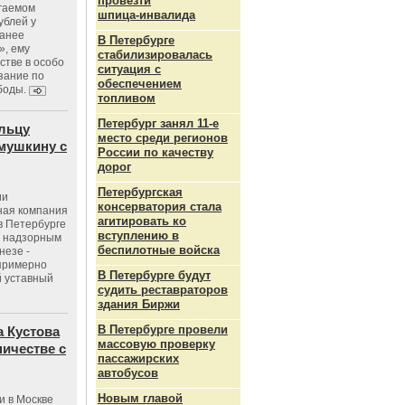
провезти
агаемом
шпица‑инвалида
ублей у
ранее
В Петербурге
», ему
стабилизировалась
тве в особо
ситуация с
зание по
обеспечением
боды.
топливом
Петербург занял 11-е
льцу
место среди регионов
мушкину с
России по качеству
дорог
Петербургская
ии
консерватория стала
ная компания
агитировать ко
в Петербурге
вступлению в
с надзорным
беспилотные войска
незе -
 примерно
В Петербурге будут
 уставный
судить реставраторов
здания Биржи
В Петербурге провели
 Кустова
массовую проверку
ичестве с
пассажирских
автобусов
Новым главой
и в Москве