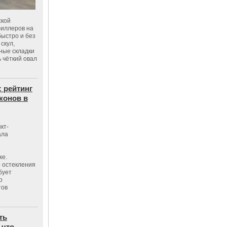
ской
филлеров на
быстро и без
скул,
бные складки
 чёткий овал
: рейтинг
конов в
кт-
ала
же.
 остекления
бует
о
тов
ть
 что