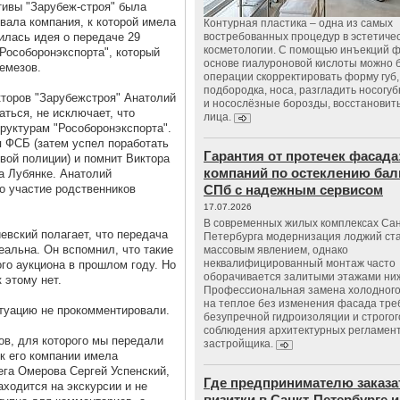
ктивы "Зарубеж-строя" была
овала компания, к которой имела
Контурная пластика – одна из самых
илась идея о передаче 29
востребованных процедур в эстетиче
косметологии. С помощью инъекций 
Рособоронэкспорта", который
основе гиалуроновой кислоты можно 
емезов.
операции скорректировать форму губ, 
подбородка, носа, разгладить носогу
кторов "Зарубежстроя" Анатолий
и носослёзные борозды, восстановить
ться, не исключает, что
лица.
труктурам "Рособоронэкспорта".
 ФСБ (затем успел поработать
Гарантия от протечек фасада
ой полиции) и помнит Виктора
компаний по остеклению бал
а Лубянке. Анатолий
о участие родственников
СПб с надежным сервисом
17.07.2026
В современных жилых комплексах Сан
евский полагает, что передача
Петербурга модернизация лоджий ст
еальна. Он вспомнил, что такие
массовым явлением, однако
неквалифицированный монтаж часто
го аукциона в прошлом году. Но
оборачивается залитыми этажами ни
 этому нет.
Профессиональная замена холодного
на теплое без изменения фасада тре
туацию не прокомментировали.
безупречной гидроизоляции и строгог
соблюдения архитектурных регламен
в, для которого мы передали
застройщика.
 к его компании имела
ега Омерова Сергей Успенский,
Где предпринимателю заказа
аходится на экскурсии и не
визитки в Санкт-Петербурге и