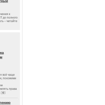
тный
чения к
ПТ до полного
ать – читайте
на
ам
on всё чаще
к, похожими
ем
рмлять права
.
влению