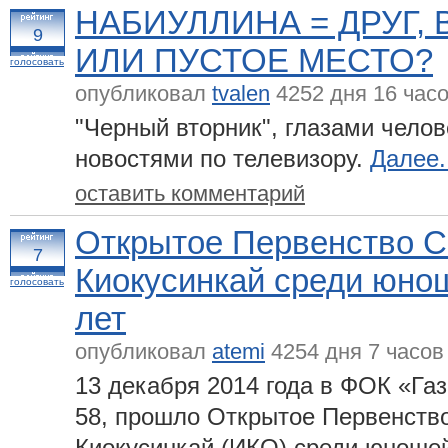
НАБИУЛЛИНА = ДРУГ, 
9
ИЛИ ПУСТОЕ МЕСТО?
голосовать
опубликовал
tvalen
4252 дня 16 часо
"Черный вторник", глазами чело
новостями по телевизору.
Далее.
оставить комментарий
Открытое Первенство С
7
Киокусинкай среди юнош
голосовать
лет
опубликовал
atemi
4254 дня 7 часов
13 декабря 2014 года в ФОК «Га
58, прошло Открытое Первенство
Киокусинкай (ИКО) среди юношей 