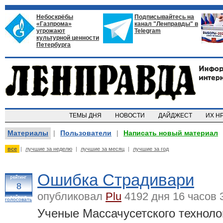
Небоскрёбы
Подписывайтесь на
«Газпрома»
канал "Ленправды" в
угрожают
Telegram
культурной ценности
Петербурга
ТЕМЫ ДНЯ
НОВОСТИ
ДАЙДЖЕСТ
ИХ Н
Материалы
|
Пользователи
|
Написать новый материал
все
|
лучшие за неделю
|
лучшие за месяц
|
лучшие за год
Ошибка Страдивари
8
опубликовал
Plu
4192 дня 16 часов 
голосовать
Ученые Массачусетского технолог