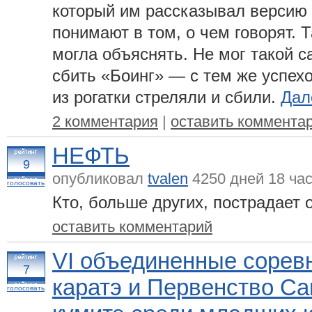
который им рассказывал версию 
понимают в том, о чем говорят. 
могла объяснять. Не мог такой са
сбить «Боинг» — с тем же успехо
из рогатки стреляли и сбили.
Дале
2 комментария
|
оставить коммента
НЕФТЬ
9
опубликовал
tvalen
4250 дней 18 час
голосовать
Кто, больше других, пострадает 
оставить комментарий
VI объединенные сорев
7
каратэ и Первенство Са
голосовать