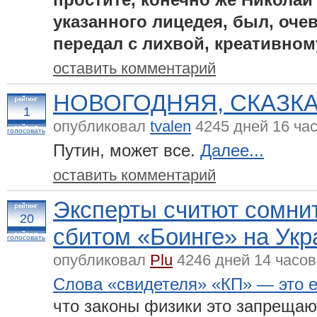
указанного лицедея, был, оче
передал с лихвой, креативному
оставить комментарий
НОВОГОДНЯЯ, СКАЗК
1
опубликовал
tvalen
4245 дней 16 ча
голосовать
Путин, может все.
Далее...
оставить комментарий
Эксперты считют сомни
20
сбитом «Боинге» на Укр
голосовать
опубликовал
Plu
4246 дней 14 часов
Слова «свидетеля» «КП» — это е
что законы физики это запрещают