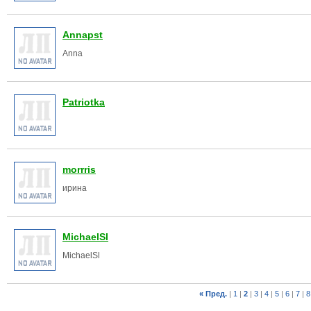
Annapst
Anna
Patriotka
morrris
ирина
MichaelSl
MichaelSl
« Пред.
|
1
|
2
|
3
|
4
|
5
|
6
|
7
|
8