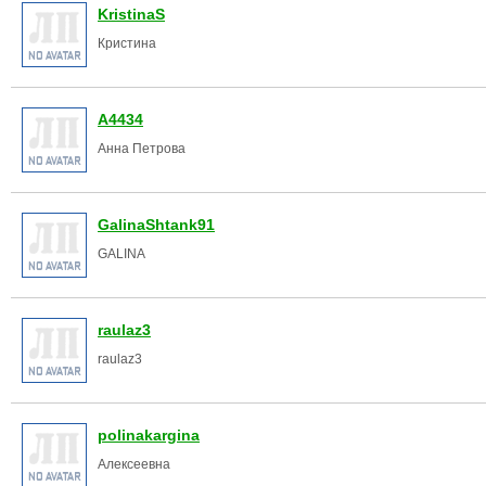
KristinaS
Кристина
A4434
Анна Петрова
GalinaShtank91
GALINA
raulaz3
raulaz3
polinakargina
Алексеевна