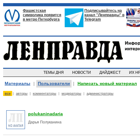
Фашистская
Подписывайтесь на
символика появится
канал "Ленправды" в
в метро Петербурга
Telegram
ТЕМЫ ДНЯ
НОВОСТИ
ДАЙДЖЕСТ
ИХ Н
Материалы
|
Пользователи
|
Написать новый материал
все
|
авторы
|
комментаторы
|
модераторы
|
администраторы
polukaninadaria
Дарья Полуканина