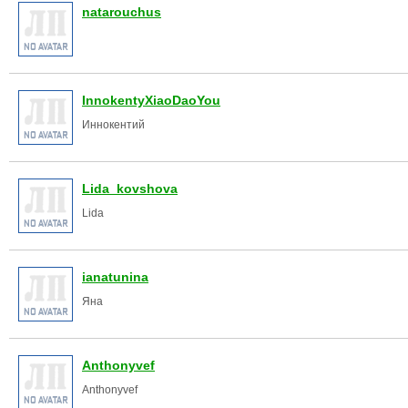
natarouchus
InnokentyXiaoDaoYou
Иннокентий
Lida_kovshova
Lida
ianatunina
Яна
Anthonyvef
Anthonyvef