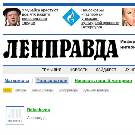
У Чубайса арестуют
Небоскрёбы
все, что нажито
«Газпрома»
непосильным
угрожают
трудом
культурной ценности
Петербурга
ТЕМЫ ДНЯ
НОВОСТИ
ДАЙДЖЕСТ
ИХ Н
Материалы
|
Пользователи
|
Написать новый материал
все
|
авторы
|
комментаторы
|
модераторы
|
администраторы
Rafaelevna
Александра