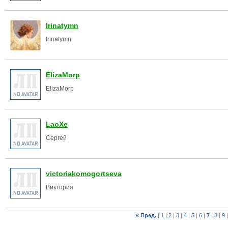
Irinatymn
Irinatymn
ElizaMorp
ElizaMorp
LaoXe
Сергей
victoriakomogortseva
Виктория
« Пред.
|
1
|
2
|
3
|
4
|
5
|
6
|
7
|
8
|
9