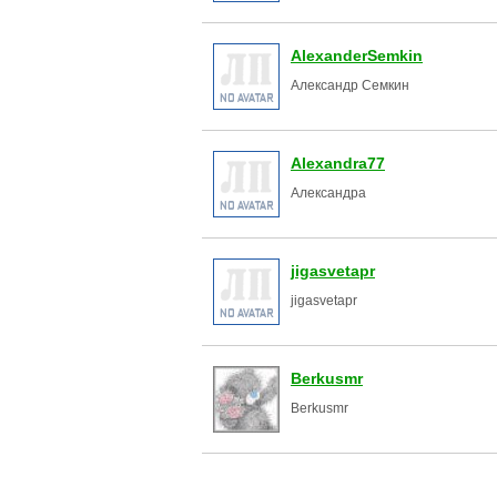
AlexanderSemkin
Александр Семкин
Alexandra77
Александра
jigasvetapr
jigasvetapr
Berkusmr
Berkusmr