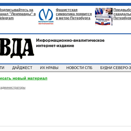
Подписывайтесь на
Фашистская
Предвыб
канал "Ленправды" в
символика появится
скандалы 
Telegram
в метро Петербурга
Петербур
СТИ
ДАЙДЖЕСТ
ИХ НРАВЫ
НОВОСТИ СПБ
БУДНИ СЕВЕРО-
исать новый материал
администраторы