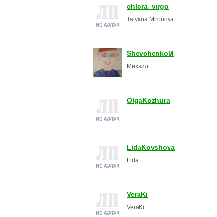
chlora_virgo
Tatyana Mironova
ShevchenkoM
Михаил
OlgaKozhura
LidaKovshova
Lida
VeraKi
VeraKi