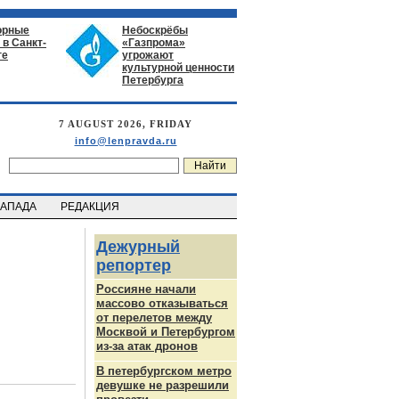
орные
Небоскрёбы
в Санкт-
«Газпрома»
ге
угрожают
культурной ценности
Петербурга
7 AUGUST 2026, FRIDAY
info@lenpravda.ru
ЗАПАДА
РЕДАКЦИЯ
Дежурный
репортер
Россияне начали
массово отказываться
от перелетов между
Москвой и Петербургом
из-за атак дронов
В петербургском метро
девушке не разрешили