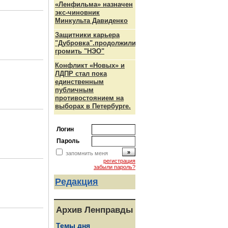
«Ленфильма» назначен
экс-чиновник
Минкульта Давиденко
Защитники карьера
"Дубровка".продолжили
громить "НЭО"
Конфликт «Новых» и
ЛДПР стал пока
единственным
публичным
противостоянием на
выборах в Петербурге.
Логин
Пароль
запомнить меня
регистрация
забыли пароль?
Редакция
Архив Ленправды
Темы дня