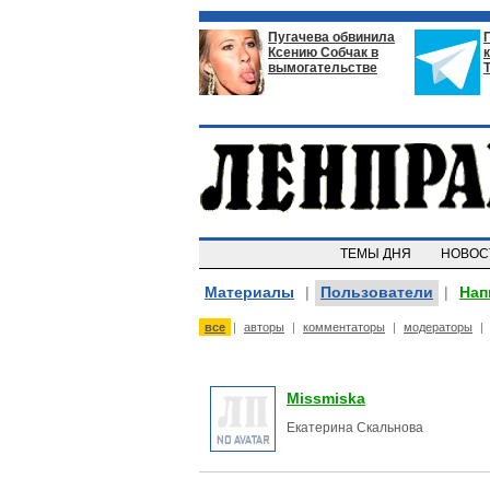
Пугачева обвинила
Ксению Собчак в
вымогательстве
ТЕМЫ ДНЯ
НОВО
Материалы
|
Пользователи
|
Нап
все
|
авторы
|
комментаторы
|
модераторы
|
Missmiska
Екатерина Скальнова