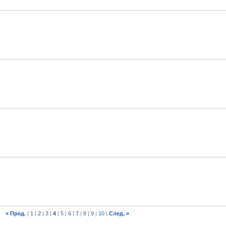
« Пред.
|
1
|
2
|
3
|
4
|
5
|
6
|
7
|
8
|
9
|
10
|
След. »