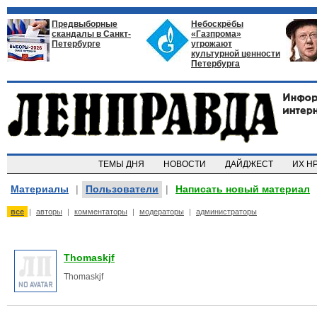
Предвыборные
Небоскрёбы
скандалы в Санкт-
«Газпрома»
Петербурге
угрожают
культурной ценности
Петербурга
ТЕМЫ ДНЯ
НОВОСТИ
ДАЙДЖЕСТ
ИХ Н
Материалы
|
Пользователи
|
Написать новый материал
все
|
авторы
|
комментаторы
|
модераторы
|
администраторы
Thomaskjf
Thomaskjf