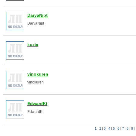
DaryaNipt
DaryaNipt
kuzia
vinokuren
vinokuren
EdwardKt
EdwardKt
1
|
2
|
3
|
4
|
5
|
6
|
7
|
8
|
9
|