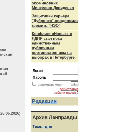
экс-чиновник
Минкульта Давиденко
Защитники карьера
"Дубровка".продолжили
громить "НЭО"
Конфликт «Новых» и
ЛДПР стал пока
единственным
публичным
ава
противостоянием на
инский,
выборах в Петербурге.
ович
Логин
огиб
Пароль
запомнить меня
регистрация
забыли пароль?
Редакция
6.06.2026)
Архив Ленправды
Темы дня