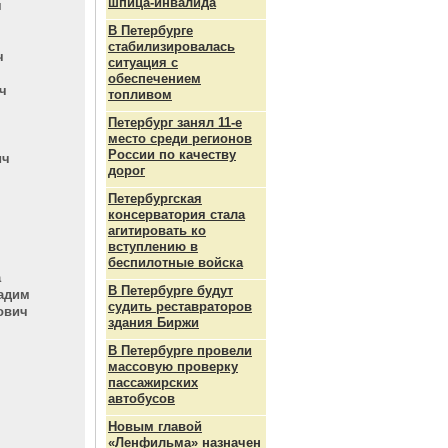
шпица‑инвалида
ч
В Петербурге
стабилизировалась
ч
ситуация с
обеспечением
ч
топливом
Петербург занял 11-е
место среди регионов
России по качеству
ич
дорог
Петербургская
консерватория стала
агитировать ко
вступлению в
беспилотные войска
а
В Петербурге будут
ладим
судить реставраторов
ович
здания Биржи
В Петербурге провели
массовую проверку
пассажирских
автобусов
Новым главой
«Ленфильма» назначен
ч