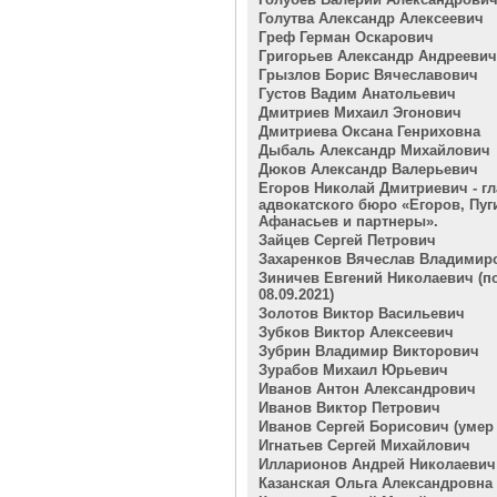
Голутва Александр Алексеевич
Греф Герман Оскарович
Григорьев Александр Андреевич
Грызлов Борис Вячеславович
Густов Вадим Анатольевич
Дмитриев Михаил Эгонович
Дмитриева Оксана Генриховна
Дыбаль Александр Михайлович
Дюков Александр Валерьевич
Егоров Николай Дмитриевич - гл
адвокатского бюро «Егоров, Пуг
Афанасьев и партнеры».
Зайцев Сергей Петрович
Захаренков Вячеслав Владимир
Зиничев Евгений Николаевич (п
08.09.2021)
Золотов Виктор Васильевич
Зубков Виктор Алексеевич
Зубрин Владимир Викторович
Зурабов Михаил Юрьевич
Иванов Антон Александрович
Иванов Виктор Петрович
Иванов Сергей Борисович (умер 2
Игнатьев Сергей Михайлович
Илларионов Андрей Николаевич
Казанская Ольга Александровна