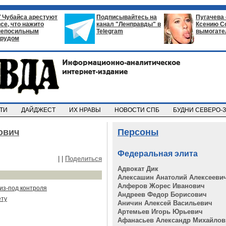
У Чубайса арестуют
Подписывайтесь на
Пугачева
все, что нажито
канал "Ленправды" в
Ксению С
непосильным
Telegram
вымогате
трудом
СТИ
ДАЙДЖЕСТ
ИХ НРАВЫ
НОВОСТИ СПБ
БУДНИ СЕВЕРО-
ович
Персоны
Федеральная элита
|
|
Поделиться
Адвокат Дик
Алексашин Анатолий Алексееви
Алферов Жорес Иванович
из-под контроля
Андреев Федор Борисович
ету
Аничин Алексей Васильевич
Артемьев Игорь Юрьевич
Афанасьев Александр Михайлов