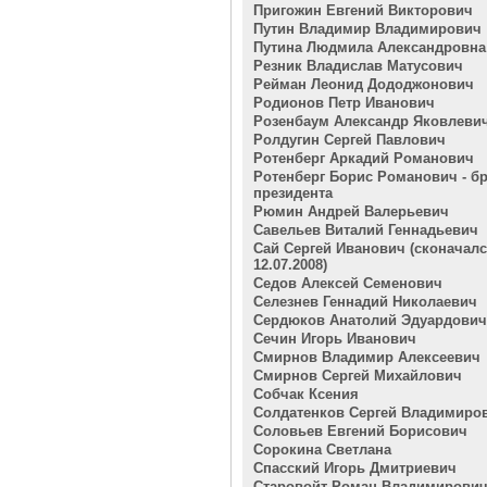
Пригожин Евгений Викторович
Путин Владимир Владимирович
Путина Людмила Александровна
Резник Владислав Матусович
Рейман Леонид Дододжонович
Родионов Петр Иванович
Розенбаум Александр Яковлеви
Ролдугин Сергей Павлович
Ротенберг Аркадий Романович
Ротенберг Борис Романович - бр
президента
Рюмин Андрей Валерьевич
Савельев Виталий Геннадьевич
Сай Сергей Иванович (сконачал
12.07.2008)
Седов Алексей Семенович
Селезнев Геннадий Николаевич
Сердюков Анатолий Эдуардович
Сечин Игорь Иванович
Смирнов Владимир Алексеевич
Смирнов Сергей Михайлович
Собчак Ксения
Солдатенков Сергей Владимиро
Соловьев Евгений Борисович
Сорокина Светлана
Спасский Игорь Дмитриевич
Старовойт Роман Владимирови