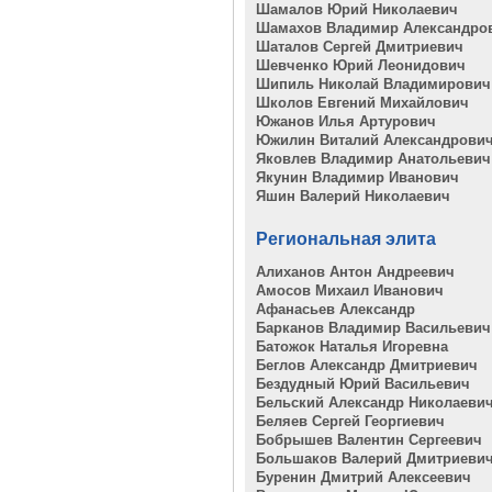
Шамалов Юрий Николаевич
Шамахов Владимир Александро
Шаталов Сергей Дмитриевич
Шевченко Юрий Леонидович
Шипиль Николай Владимирович
Школов Евгений Михайлович
Южанов Илья Артурович
Южилин Виталий Александрови
Яковлев Владимир Анатольевич
Якунин Владимир Иванович
Яшин Валерий Николаевич
Региональная элита
Алиханов Антон Андреевич
Амосов Михаил Иванович
Афанасьев Александр
Барканов Владимир Васильевич
Батожок Наталья Игоревна
Беглов Александр Дмитриевич
Бездудный Юрий Васильевич
Бельский Александр Николаеви
Беляев Сергей Георгиевич
Бобрышев Валентин Сергеевич
Большаков Валерий Дмитриеви
Буренин Дмитрий Алексеевич