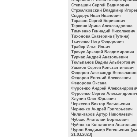
Степашин Сергей Вадимович
Стржалковский Владимир Игоре
Сыдорук Иван Иванович
Тарасов Сергей Борисович
Теркина Ирина Александровна
Тимченко Геннадий Николаевич
Тихонова Екатерина (Путина)
Ткаченко Петр Федорович
Трабер Илья Ильич
Трачук Аркадий Владимирович
Турчак Андрей Анатольевич
Тюльпанов Вадим Альбертович
Ушаков Сергей Константинович
Федоров Александр Вячеславов
Федоров Евгений Алексеевич
Федорова Оксана
Фурсенко Андрей Александрови
Фурсенко Сергей Александрови
Хлупин Олег Юрьевич
Черкесов Виктор Васильевич
Черненко Андрей Григорьевич
Чилингаров Артур Николаевич
Чубайс Анатолий Борисович
Чуйченко Константин Анатольев
Чуров Владимир Евгеньевич (у
21.03.2023}