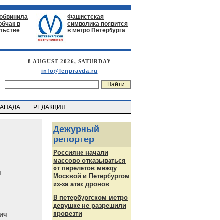
 обвинила
Фашистская
обчак в
символика появится
льстве
в метро Петербурга
8 AUGUST 2026, SATURDAY
info@lenpravda.ru
ЗАПАДА
РЕДАКЦИЯ
Дежурный
репортер
Россияне начали
массово отказываться
от перелетов между
ч
Москвой и Петербургом
из-за атак дронов
В петербургском метро
девушке не разрешили
провезти
ич