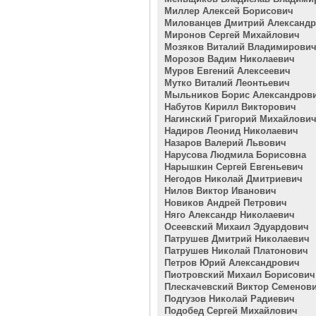
Миллер Алексей Борисович
Милованцев Дмитрий Александ
Миронов Сергей Михайлович
Мозяков Виталий Владимирови
Морозов Вадим Николаевич
Муров Евгений Алексеевич
Мутко Виталий Леонтьевич
Мыльников Борис Александров
Набутов Кирилл Викторович
Нагинский Григорий Михайлови
Надиров Леонид Николаевич
Назаров Валерий Львович
Нарусова Людмила Борисовна
Нарышкин Сергей Евгеньевич
Негодов Николай Дмитриевич
Нилов Виктор Иванович
Новиков Андрей Петрович
Няго Александр Николаевич
Осеевский Михаил Эдуардович
Патрушев Дмитрий Николаевич
Патрушев Николай Платонович
Петров Юрий Александрович
Пиотровский Михаил Борисович
Плескачевский Виктор Семенов
Подгузов Николай Радиевич
Подобед Сергей Михайлович