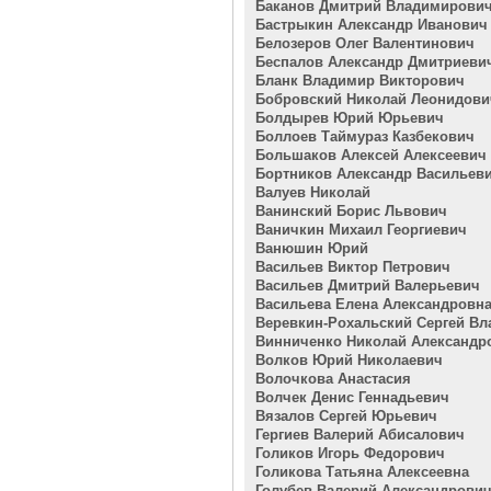
Баканов Дмитрий Владимирови
Бастрыкин Александр Иванович
Белозеров Олег Валентинович
Беспалов Александр Дмитриеви
Бланк Владимир Викторович
Бобровский Николай Леонидови
Болдырев Юрий Юрьевич
Боллоев Таймураз Казбекович
Большаков Алексей Алексеевич
Бортников Александр Васильев
Валуев Николай
Ванинский Борис Львович
Ваничкин Михаил Георгиевич
Ванюшин Юрий
Васильев Виктор Петрович
Васильев Дмитрий Валерьевич
Васильева Елена Александровн
Веревкин-Рохальский Сергей В
Винниченко Николай Александр
Волков Юрий Николаевич
Волочкова Анастасия
Волчек Денис Геннадьевич
Вязалов Сергей Юрьевич
Гергиев Валерий Абисалович
Голиков Игорь Федорович
Голикова Татьяна Алексеевна
Голубев Валерий Александрови