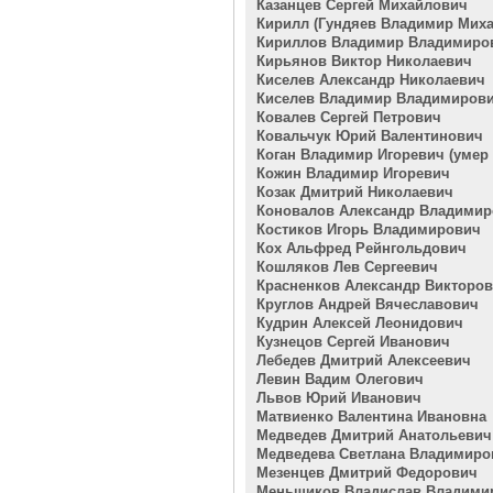
Казанцев Сергей Михайлович
Кирилл (Гундяев Владимир Мих
Кириллов Владимир Владимиро
Кирьянов Виктор Николаевич
Киселев Александр Николаевич
Киселев Владимир Владимиров
Ковалев Сергей Петрович
Ковальчук Юрий Валентинович
Коган Владимир Игоревич (умер 2
Кожин Владимир Игоревич
Козак Дмитрий Николаевич
Коновалов Александр Владими
Костиков Игорь Владимирович
Кох Альфред Рейнгольдович
Кошляков Лев Сергеевич
Красненков Александр Викторо
Круглов Андрей Вячеславович
Кудрин Алексей Леонидович
Кузнецов Сергей Иванович
Лебедев Дмитрий Алексеевич
Левин Вадим Олегович
Львов Юрий Иванович
Матвиенко Валентина Ивановна
Медведев Дмитрий Анатольевич
Медведева Светлана Владимиро
Мезенцев Дмитрий Федорович
Меньщиков Владислав Владими