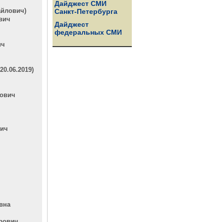
Дайджест СМИ
айлович)
Санкт-Петербурга
вич
Дайджест
федеральных СМИ
ич
0.06.2019)
рович
вич
вна
рович